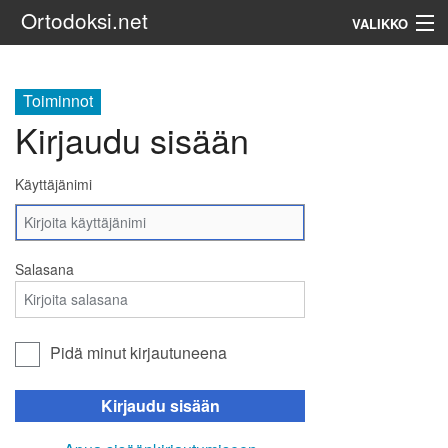
Ortodoksi.net
VALIKKO
Ortodoksinen kirkko
Toiminnot
Kirjaudu sisään
Haku
Käyttäjänimi
Salasana
Pidä minut kirjautuneena
Kirjaudu sisään