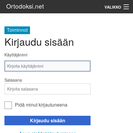
Ortodoksi.net
VALIKKO
Ortodoksinen kirkko
Toiminnot
Kirjaudu sisään
Haku
Käyttäjänimi
Salasana
Pidä minut kirjautuneena
Kirjaudu sisään