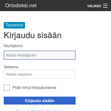
Ortodoksi.net
VALIKKO
Ortodoksinen kirkko
Toiminnot
Kirjaudu sisään
Haku
Käyttäjänimi
Salasana
Pidä minut kirjautuneena
Kirjaudu sisään