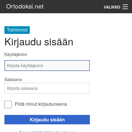
Ortodoksi.net
VALIKKO
Ortodoksinen kirkko
Toiminnot
Kirjaudu sisään
Haku
Käyttäjänimi
Salasana
Pidä minut kirjautuneena
Kirjaudu sisään