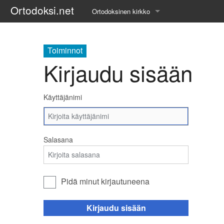
Ortodoksi.net
Ortodoksinen kirkko
Tietopankki
Toiminnot
Liturgiset tekstit
Kirjaudu sisään
Opetuspuheet
Käyttäjänimi
Kirkkohistoria
Etiikka
Salasana
Uskonoppi
Kirkkotaide
Pidä minut kirjautuneena
Pyhät ihmiset
Kirjaudu sisään
Suomen kirkko