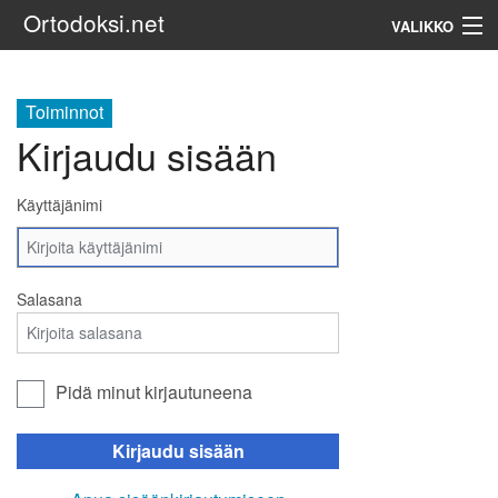
Ortodoksi.net
VALIKKO
Ortodoksinen kirkko
Toiminnot
Kirjaudu sisään
Haku
Käyttäjänimi
Salasana
Pidä minut kirjautuneena
Kirjaudu sisään