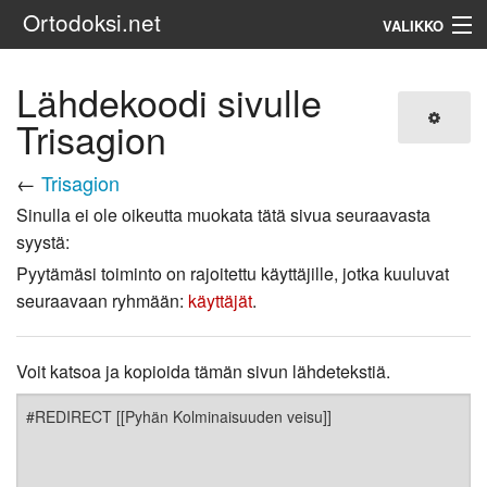
Ortodoksi.net
VALIKKO
Ortodoksinen kirkko
Lähdekoodi sivulle
Trisagion
Haku
←
Trisagion
Sinulla ei ole oikeutta muokata tätä sivua seuraavasta
syystä:
Pyytämäsi toiminto on rajoitettu käyttäjille, jotka kuuluvat
seuraavaan ryhmään:
käyttäjät
.
Voit katsoa ja kopioida tämän sivun lähdetekstiä.