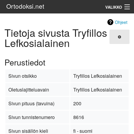
Ortodoksi.net
VALIKKO
Ortodoksinen kirkko
Ohjeet
Tietoja sivusta Tryfillos
Haku
Lefkosialainen
Perustiedot
Sivun otsikko
Tryfillos Lefkosialainen
Oletuslajitteluavain
Tryfillos Lefkosialainen
Sivun pituus (tavuina)
200
Sivun tunnistenumero
8616
Sivun sisällön kieli
fi - suomi