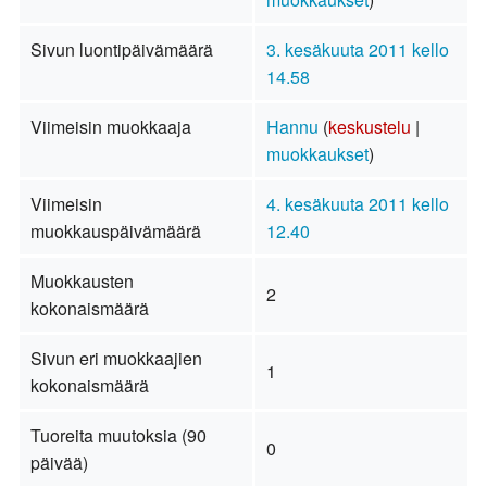
Sivun luontipäivämäärä
3. kesäkuuta 2011 kello
14.58
Viimeisin muokkaaja
Hannu
(
keskustelu
|
muokkaukset
)
Viimeisin
4. kesäkuuta 2011 kello
muokkauspäivämäärä
12.40
Muokkausten
2
kokonaismäärä
Sivun eri muokkaajien
1
kokonaismäärä
Tuoreita muutoksia (90
0
päivää)