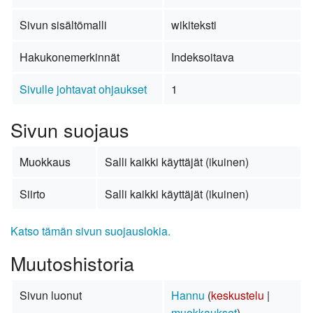
Sivun sisältömalli
wikiteksti
Hakukonemerkinnät
Indeksoitava
Sivulle johtavat ohjaukset
1
Sivun suojaus
Muokkaus
Salli kaikki käyttäjät (ikuinen)
Siirto
Salli kaikki käyttäjät (ikuinen)
Katso tämän sivun suojauslokia.
Muutoshistoria
Sivun luonut
Hannu
(
keskustelu
|
muokkaukset
)