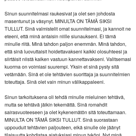
Sinun suunnitelmasi raukesivat ja olet sen johdosta
masentunut ja väsynyt. MINULTA ON TÄMÄ SIKSI
TULLUT. Sinä valmistelit omat suunnitelmasi, ja kannoit ne
eteeni, että minä antaisin niille siunaukseni. Ei tämä
minulle riitä. Minä tahdon paljon enemmän. Minä tahdon,
että sinä luovuttaisit hoidettavakseni kaikki olosuhteesi ja
siirtäisit niistä kaiken vastuun kannettavakseni. Valitsemasi
kuorma on voimiasi suurempi. Yksin et sinä pysty sitä
vetämään. Sinä et ole tehtävien suorittaja ja suunnitelmien
toteuttaja. Sinä olet vain minun välikappaleeni.
Sinun tarkoituksena oli tehdä minulle mieluinen tehtävä,
mutta se tehtävä jäikin tekemättä. Sinä romahdit
sairasvuoteeseen ja olet kykenemätön sitä toteuttamaan.
MINULTA ON TÄMÄ SIKSI TULLUT. Sinä suorastaan
uppouduit tehtävien paljouteen, eikä sinulle ole jäänyt
tilaisuutta kohdistaa ajatuksiasi minun tyköni. Nyt minä