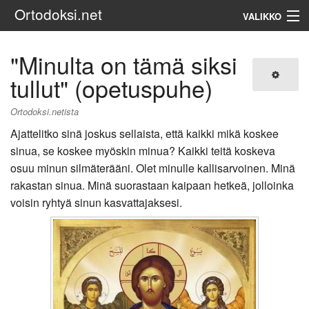
Ortodoksi.net
VALIKKO
Ortodoksinen kirkko
"Minulta on tämä siksi
tullut" (opetuspuhe)
Haku
Ortodoksi.netista
Ajattelitko sinä joskus sellaista, että kaikki mikä koskee
sinua, se koskee myöskin minua? Kaikki teitä koskeva
osuu minun silmäterääni. Olet minulle kallisarvoinen. Minä
rakastan sinua. Minä suorastaan kaipaan hetkeä, jolloinka
voisin ryhtyä sinun kasvattajaksesi.