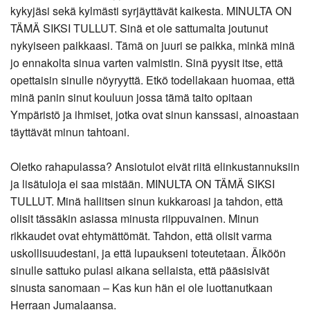
kykyjäsi sekä kylmästi syrjäyttävät kaikesta. MINULTA ON
TÄMÄ SIKSI TULLUT. Sinä et ole sattumalta joutunut
nykyiseen paikkaasi. Tämä on juuri se paikka, minkä minä
jo ennakolta sinua varten valmistin. Sinä pyysit itse, että
opettaisin sinulle nöyryyttä. Etkö todellakaan huomaa, että
minä panin sinut kouluun jossa tämä taito opitaan
Ympäristö ja ihmiset, jotka ovat sinun kanssasi, ainoastaan
täyttävät minun tahtoani.
Oletko rahapulassa? Ansiotulot eivät riitä elinkustannuksiin
ja lisätuloja ei saa mistään. MINULTA ON TÄMÄ SIKSI
TULLUT. Minä hallitsen sinun kukkaroasi ja tahdon, että
olisit tässäkin asiassa minusta riippuvainen. Minun
rikkaudet ovat ehtymättömät. Tahdon, että olisit varma
uskollisuudestani, ja että lupaukseni toteutetaan. Älköön
sinulle sattuko pulasi aikana sellaista, että pääsisivät
sinusta sanomaan – Kas kun hän ei ole luottanutkaan
Herraan Jumalaansa.