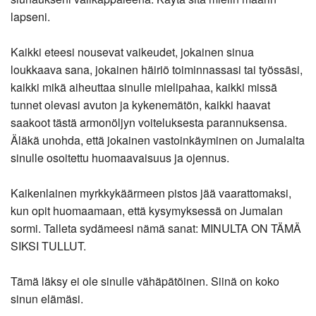
lapseni.
Kaikki eteesi nousevat vaikeudet, jokainen sinua
loukkaava sana, jokainen häiriö toiminnassasi tai työssäsi,
kaikki mikä aiheuttaa sinulle mielipahaa, kaikki missä
tunnet olevasi avuton ja kykenemätön, kaikki haavat
saakoot tästä armonöljyn voiteluksesta parannuksensa.
Äläkä unohda, että jokainen vastoinkäyminen on Jumalalta
sinulle osoitettu huomaavaisuus ja ojennus.
Kaikenlainen myrkkykäärmeen pistos jää vaarattomaksi,
kun opit huomaamaan, että kysymyksessä on Jumalan
sormi. Talleta sydämeesi nämä sanat: MINULTA ON TÄMÄ
SIKSI TULLUT.
Tämä läksy ei ole sinulle vähäpätöinen. Siinä on koko
sinun elämäsi.