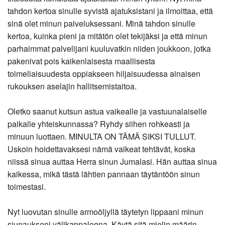
tahdon kertoa sinulle syvistä ajatuksistani ja ilmoittaa, että
sinä olet minun palveluksessani. Minä tahdon sinulle
kertoa, kuinka pieni ja mitätön olet tekijäksi ja että minun
parhaimmat palvelijani kuuluvatkin niiden joukkoon, jotka
pakenivat pois kaikenlaisesta maallisesta
toimeliaisuudesta oppiakseen hiljaisuudessa ainaisen
rukouksen aselajin hallitsemistaitoa.
Oletko saanut kutsun astua vaikealle ja vastuunalaiselle
paikalle yhteiskunnassa? Ryhdy siihen rohkeasti ja
minuun luottaen. MINULTA ON TÄMÄ SIKSI TULLUT.
Uskoin hoidettavaksesi nämä vaikeat tehtävät, koska
niissä sinua auttaa Herra sinun Jumalasi. Hän auttaa sinua
kaikessa, mikä tästä lähtien pannaan täytäntöön sinun
toimestasi.
Nyt luovutan sinulle armoöljyllä täytetyn lippaani minun
siunaukseni välikappaleena. Käytä sitä mielin määrin