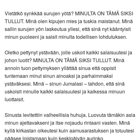
Vietätkö synkkää surujen yötä? MINULTA ON TÄMÄ SIKSI
TULLUT. Minä olen kipujen mies ja tuskia maistanut. Minä
sallin surujen yön laskeutua yllesi, että sinä nyt kääntyisit
minun puoleeni ja saisit minulta todellisen lohdutuksen.
Oletko pettynyt ystävään, jolle uskoit kaikki salaisuutesi ja
johon luotit? MINULTA ON TÄMÄ SIKSI TULLUT. Minä
annoin tuon pettymyksen yllättää sinua että oppisit
tuntemaan minut sinun ainoaksi ja parhaimmaksi
ystäväksesi. Minä – sinun Jumalasi – tahdon, että sinä
uskoisit minulle kaikki salaisuutesi ja kaikessa minuun
luottaisit.
Sinusta levitettiin valheellisia huhuja. Luovuta tämäkin asia
minun ajettavakseni ja itse nojaudu rintaani vasten. Minä
kyllä kirkastan oikeutesi kuin aamusarastuksen ja totuutesi
pääsee loistamaan kuin keskipäivän aurinko.