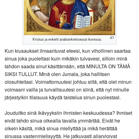
Kristus ja enkelit arabiankielisessä ikonissa.
Kun kiusaukset ilmaantuvat eteesi, kun vihollinen saartaa
sinua joka puoleltasi kuin mikäkin tulvavesi, silloin minä
tahdon saada sinut käsittämään, että MINULTA ON TÄMÄ
SIKSI TULLUT. Minä olen Jumala, joka hallitsen
olosuhteitasi. Voimattomuutesi johtuu siitä, että olet minun
voimaani vailla ja turvallisuutesi on siinä, että nyt minulle
järjestyikin tilaisuus käydä taistelua sinun puolestasi.
Jouduitko sinä ikävyyksiin ihmisten keskuudessa? Ihmiset
eivät tahdo sinua oikealla tavalla ymmärtää. Eivät he
oikein käsitä, mikä sinua miellyttää ja mikä herättää
sinussa vastenmielisyyttä. He jatkuvasti aliarvioivat