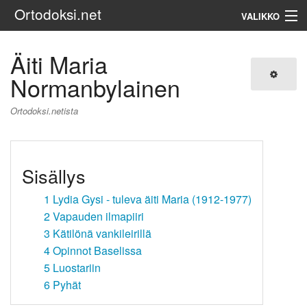
Ortodoksi.net
VALIKKO
Ortodoksinen kirkko
Äiti Maria
Normanbylainen
Haku
Ortodoksi.netista
Sisällys
1
Lydia Gysi - tuleva äiti Maria (1912-1977)
2
Vapauden ilmapiiri
3
Kätilönä vankileirillä
4
Opinnot Baselissa
5
Luostariin
6
Pyhät