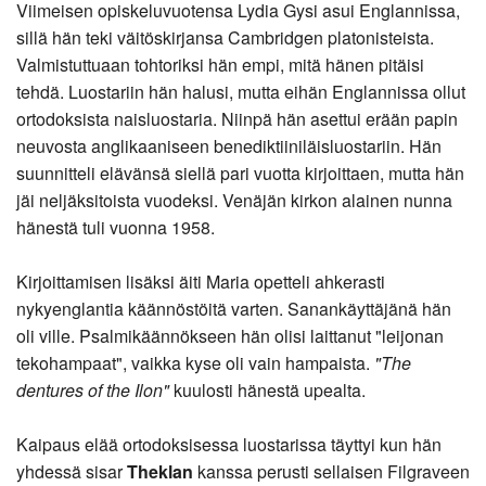
Viimeisen opiskeluvuotensa Lydia Gysi asui Englannissa,
sillä hän teki väitöskirjansa Cambridgen platonisteista.
Valmistuttuaan tohtoriksi hän empi, mitä hänen pitäisi
tehdä. Luostariin hän halusi, mutta eihän Englannissa ollut
ortodoksista naisluostaria. Niinpä hän asettui erään papin
neuvosta anglikaaniseen benediktiiniläisluostariin. Hän
suunnitteli elävänsä siellä pari vuotta kirjoittaen, mutta hän
jäi neljäksitoista vuodeksi. Venäjän kirkon alainen nunna
hänestä tuli vuonna 1958.
Kirjoittamisen lisäksi äiti Maria opetteli ahkerasti
nykyenglantia käännöstöitä varten. Sanankäyttäjänä hän
oli ville. Psalmikäännökseen hän olisi laittanut "leijonan
tekohampaat", vaikka kyse oli vain hampaista.
"The
dentures of the Ilon"
kuulosti hänestä upealta.
Kaipaus elää ortodoksisessa luostarissa täyttyi kun hän
yhdessä sisar
Theklan
kanssa perusti sellaisen Filgraveen