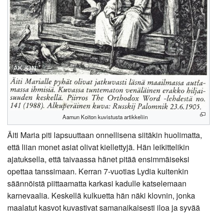
Aamun Koiton kuvistusta artikkeliin
Äiti Maria piti lapsuuttaan onnellisena siitäkin huolimatta,
että liian monet asiat olivat kiellettyjä. Hän leikittelikin
ajatuksella, että taivaassa hänet pitää ensimmäiseksi
opettaa tanssimaan. Kerran 7-vuotias Lydia kuitenkin
säännöistä piittaamatta karkasi kadulle katselemaan
karnevaalia. Keskellä kulkuetta hän näki klovnin, jonka
maalatut kasvot kuvastivat samanaikaisesti iloa ja syvää