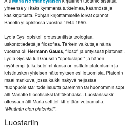
Äiti
Maria Normanbylaisen
kirjallinen tuotanto sisältää
yhteensä yli kaksikymmentä tutkielmaa, käännöstä ja
käsikirjoitusta. Pohjan kirjoittamiselle loivat opinnot
Baselin yliopistossa vuosina 1944-1950.
Lydia Gysi opiskeli protestanttista teologiaa,
uskontotiedettä ja filosofiaa. Tärkein vaikuttaja näinä
vuosina oli
Hermann Gauss
, filosofi ja erityisesti platonisti.
Lydia Gysista tuli Gaussin "opetuslapsi" ja hänen
myöhempi julkaisutoimintansa on osittain platonismin ja
kristinuskon yhteisen näkemyksen esilletuomista. Platonin
maailmankuva, jossa kaikki näkyvä heijastaa
"tuonpuoleista" todellisuutta paremmin tai huonommin sopi
äiti Marialle filosofiseksi lähtökohdaksi. Luostarissakin
ollessaan äiti Maria selitteli kiireitään vetoamalla:
"Minähän olen platonisti"
.
Luostariin