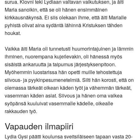
surua. Klovni teki Lydiaan valtavan vaikutuksen, ja äiti
Maria sanoikin, että se oli hänen ensimmäinen
kirkkausnäkynsä. Ei siis olekaan ihme, että äiti Marialle
pyhistä olivat aina sydäntä lähinnä Kristuksen tähden
houkat.
Vaikka äiti Maria oli tunnetusti huumorintajuinen ja lämmin
ihminen, nuorempana kujeilevakin, oli hänessä myös
sisäistä ankaruutta ja taipumus järjestyksenpitoon.
Myöhemmin luostarissa hän opetti muille tehostettuja
siivous- ja pyykinpesumenetelmiä. Silti hän korosti, että on
olemassa tärkeät oikean käden työt ja vähemmän tärkeät,
vasemman käden asiat. Siivous ja hänen oma vaikea
syöpänsä kuuluivat vasemmalle kädelle, oikealle
rakkauden työ.
Vapauden ilmapiiri
Lydia Gysi päätti koulunsa sveitsiläiseen tapaan vasta 20-