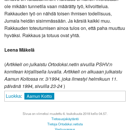
ole mikään tunnetila vaan määrätty työ, kilvoittelua.
Rakkauden työ on nähdä toisen ihmisen todellisuus,
Jumala heidän sisimmässään. Ja kärsiä kaikki muu.
Rakkauden toteutumisen ainoa tulos on, että paha muuttuu
hyväksi. Rakkaus ja totuus ovat yhtä.
Leena Mäkelä
(
Artikkeli on julkaistu Ortodoksi.netin sivuilla PSHV:n
komitean kirjallisella luvalla. Artikkeli on alkuaan julkaistu
Aamun Koitossa nr. 3/1994, joka ilmestyi helmikuun 11.
päivänä 1994, sivuilla 23-24
)
Luokka
:
Aamun Koitto
Sivua on viimeksi muutettu 6. toukokuuta 2018 kello 04.57.
Tietosuojakäytäntö
Tietoja Ortodoksi.netista
Vastuuvapaus