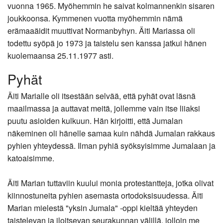
vuonna 1965. Myöhemmin he saivat kolmannenkin sisaren
joukkoonsa. Kymmenen vuotta myöhemmin nämä
erämaaäidit muuttivat Normanbyhyn. Äiti Mariassa oli
todettu syöpä jo 1973 ja taistelu sen kanssa jatkui hänen
kuolemaansa 25.11.1977 asti.
Pyhät
Äiti Marialle oli itsestään selvää, että pyhät ovat läsnä
maailmassa ja auttavat meitä, jollemme vain itse liiaksi
puutu asioiden kulkuun. Hän kirjoitti, että Jumalan
näkeminen oli hänelle samaa kuin nähdä Jumalan rakkaus
pyhien yhteydessä. Ilman pyhiä syöksyisimme Jumalaan ja
katoaisimme.
Äiti Marian tuttaviin kuului monia protestantteja, jotka olivat
kiinnostuneita pyhien asemasta ortodoksisuudessa. Äiti
Marian mielestä "yksin Jumala" -oppi kieltää yhteyden
taistelevan ja iloitsevan seurakunnan välillä, jolloin me