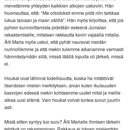
menetämme yhteyden kaikkien aikojen uskoviin. Hän
huomauttaa, että: "Me ortodoksit emme pidä niin tarkkaa
lukua taivaan ja maan välillä". Hän myös kirjoittaa, että jos
pyhien kunnioittamista pidetään esteenä Jumalan
rakastamiselle, mitataan rakkautta kovin vajaalla mitalla.
Äiti Maria myös uskoi, että pyhät nauravat meidän
nurinoillemme ja että mekin tulemme aikanamme varmasti
hämmästymään siitä, missä täällä lopulta oli järkeä, missä
ei.
Houkat ovat lähinnä todellisuutta, koska he mitätöivät
itsenäisen mielen merkityksen, aivan kuten ikuisuuden
kasvojen edessä mekin kohtaamme uudet mitat ja meille
alkaa uusi elämä. Vain houkat voivat tuntea surun juuriin
asti.
Mistä sitten syntyy tuo suru? Äiti Marialle ihmisen tärkein
tehtävä on rakastaminen. Rakkaus ei hänen mielestään