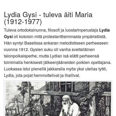
Lydia Gysi - tuleva äiti Maria
(1912-1977)
Tuleva ortodoksinunna, filosofi ja luostarinperustaja
Lydia
Gysi
oli kotoisin mitä protestanttisimmasta ympäristöstä.
Hän syntyi BaseIissa ankaran metodistiseen perheeseen
vuonna 1912. Gysien suku oli vanha sveitsiläinen
talonpoikaisperhe, mutta Lydian isä elätti perheensä
toimimalla henkisesti jälkeenjääneiden poikien opettajana.
Luokassa istui pienellä jakkaralla myös yksi utelias tyttö,
Lydia, jota pojat hemmottelivat ja ihailivat.