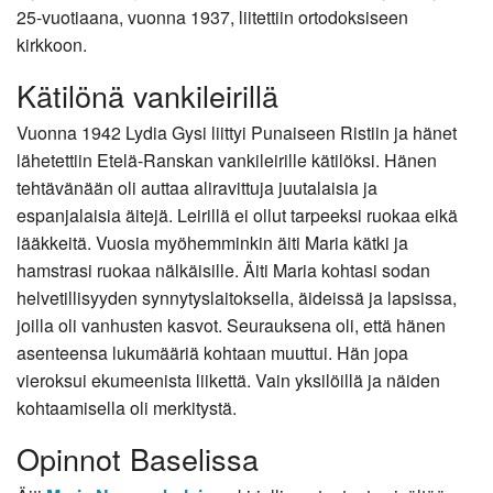
25-vuotiaana, vuonna 1937, liitettiin ortodoksiseen
kirkkoon.
Kätilönä vankileirillä
Vuonna 1942 Lydia Gysi liittyi Punaiseen Ristiin ja hänet
lähetettiin Etelä-Ranskan vankileirille kätilöksi. Hänen
tehtävänään oli auttaa aliravittuja juutalaisia ja
espanjalaisia äitejä. Leirillä ei ollut tarpeeksi ruokaa eikä
lääkkeitä. Vuosia myöhemminkin äiti Maria kätki ja
hamstrasi ruokaa nälkäisille. Äiti Maria kohtasi sodan
helvetillisyyden synnytyslaitoksella, äideissä ja lapsissa,
joilla oli vanhusten kasvot. Seurauksena oli, että hänen
asenteensa lukumääriä kohtaan muuttui. Hän jopa
vieroksui ekumeenista liikettä. Vain yksilöillä ja näiden
kohtaamisella oli merkitystä.
Opinnot Baselissa