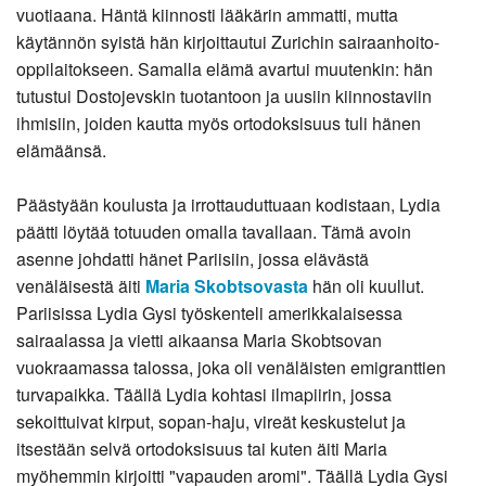
vuotiaana. Häntä kiinnosti lääkärin ammatti, mutta
käytännön syistä hän kirjoittautui Zurichin sairaanhoito-
oppilaitokseen. Samalla elämä avartui muutenkin: hän
tutustui Dostojevskin tuotantoon ja uusiin kiinnostaviin
ihmisiin, joiden kautta myös ortodoksisuus tuli hänen
elämäänsä.
Päästyään koulusta ja irrottauduttuaan kodistaan, Lydia
päätti löytää totuuden omalla tavallaan. Tämä avoin
asenne johdatti hänet Pariisiin, jossa elävästä
venäläisestä äiti
Maria Skobtsovasta
hän oli kuullut.
Pariisissa Lydia Gysi työskenteli amerikkalaisessa
sairaalassa ja vietti aikaansa Maria Skobtsovan
vuokraamassa talossa, joka oli venäläisten emigranttien
turvapaikka. Täällä Lydia kohtasi ilmapiirin, jossa
sekoittuivat kirput, sopan-haju, vireät keskustelut ja
itsestään selvä ortodoksisuus tai kuten äiti Maria
myöhemmin kirjoitti "vapauden aromi". Täällä Lydia Gysi