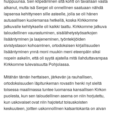
huippuunsa. Sen kiipeäminen sitä kohti on tavallaan vasta
alkanut, mutta isä Sergei oli onnellinen saatuaan nähdä
lapsensa kehittyneen sille asteelle, jolla se oli hänen
autuaallisen kuolemansa hetkellä, koska Kirkkomme
jatkuvalle kehitykselle oli kaikki taattu. Kirkkomme jatkuva
taloudellinen vaurastuminen, sisälähetystyösarkojen
lisääntyminen ja laajeneminen, työntekijöiden
sivistystason kohoaminen, ortodoksisen kirjallisuuden
lisääntyminen ynnä moni muukin meni eteenpäin siksi
nopein askelin, että oli syytä ajatella mitä ilahduttavampaa
Kirkkomme tulevaisuutta Pohjolassa.
Mitähän tämän herttaisen, järkevän ja rauhallisen,
ortodoksisuuden läpitunkeman rovastin henki nyt sieltä
toisessa maailmassa tuntee luomansa kansallisen Kirkon
puolesta, kun sen taloudellinen asema on niin horjutettu,
kun uskovaiset ovat niin hajotetut toisuskoisten
keskuuteen, joitten uskonnollinen katsantokanta on aivan