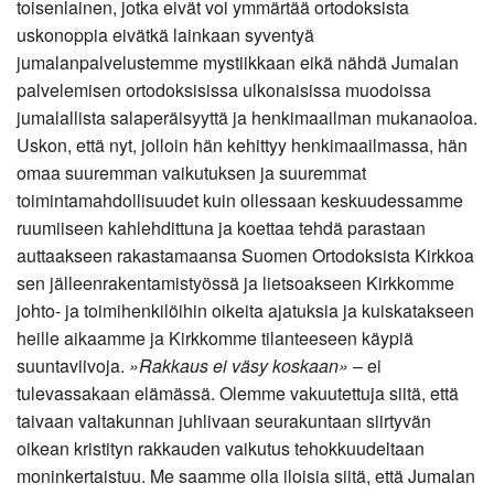
toisenlainen, jotka eivät voi ymmärtää ortodoksista
uskonoppia eivätkä lainkaan syventyä
jumalanpalvelustemme mystiikkaan eikä nähdä Jumalan
palvelemisen ortodoksisissa ulkonaisissa muodoissa
jumalallista salaperäisyyttä ja henkimaailman mukanaoloa.
Uskon, että nyt, jolloin hän kehittyy henkimaailmassa, hän
omaa suuremman vaikutuksen ja suuremmat
toimintamahdollisuudet kuin ollessaan keskuudessamme
ruumiiseen kahlehdittuna ja koettaa tehdä parastaan
auttaakseen rakastamaansa Suomen Ortodoksista Kirkkoa
sen jälleenrakentamistyössä ja lietsoakseen Kirkkomme
johto- ja toimihenkilöihin oikeita ajatuksia ja kuiskatakseen
heille aikaamme ja Kirkkomme tilanteeseen käypiä
suuntaviivoja.
»Rakkaus ei väsy koskaan»
– ei
tulevassakaan elämässä. Olemme vakuutettuja siitä, että
taivaan valtakunnan juhlivaan seurakuntaan siirtyvän
oikean kristityn rakkauden vaikutus tehokkuudeltaan
moninkertaistuu. Me saamme olla iloisia siitä, että Jumalan