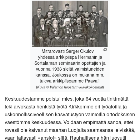
Mitrarovasti Sergei Okulov
yhdessä arkkipiispa Hermanin ja
Sortalaman seminaarin opettajien ja
vuonna 1936 sieltä valmistuneiden
kanssa. Joukossa on mukana mm.
tuleva arkkipiispamme Paavali.
(
Kuva © Valamon luiostarin kuvakokoelmat
)
Keskuudestamme poistui mies, joka 64 vuotta tinkimättä
teki arvokasta henkistä työtä Kirkkomme eri työaloilla ja
uskonnollissiveellisen kasvatustyön vainioilla ortodoksisen
väestömme keskuudessa. Voidaan empimättä sanoa, ettei
rovasti ole kaivanut maahan Luojalta saamaansa leiviskää,
vaan taitavasti »ansioi» sillä. Rauhallisena hän luovutti