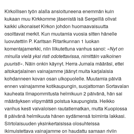
Kirkollisen työn alalla ansioituneena enemmän kuin
kukaan muu Kirkkomme jäsenistä isä Sergeillä olivat
kaikki ulkonaiset Kirkon johdon huomaavaisuutta
osoittavat merkit. Kun muutamia vuosia sitten hänelle
luovutettiin P. Karitsan Ritarikunnan 1 luokan
komentajamerkki, niin liikutettuna vanhus sanoi:
»Nyt on
minulla vielä yksi risti odotettavissa, nimittäin valkoinen
puuristi»
. Näin onkin käynyt. Herra Jumala määräsi, ettei
aitokarjalainen vainajamme jäänyt muita karjalaisia
kohdanneen kovan osan ulkopuolelle. Muutamia päiviä
ennen vainajamme kotikaupungin, suojattoman Sortavalan
kauheata ilmapommitusta helmikuun 2 päivänä, hän sai
määräyksen viipymättä poistua kaupungista. Heikko
vanhus kesti vaivaloisen rautatiematkan, mutta Kuopiossa
8 päivänä helmikuuta hänen sydämensä toiminta lakkasi.
Siirtolaisuuden yksinkertaisissa olosuhteissa
ikimuistettava vainajamme on haudattu samaan riviin