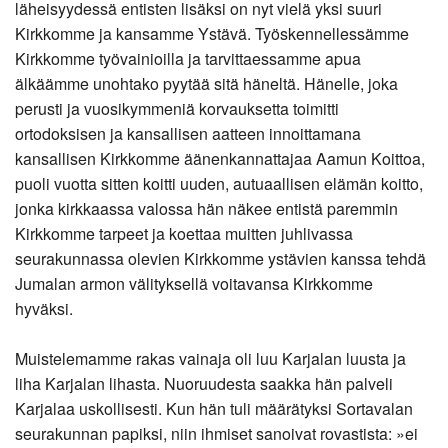
läheisyydessä entisten lisäksi on nyt vielä yksi suuri
Kirkkomme ja kansamme Ystävä. Työskennellessämme
Kirkkomme työvainioilla ja tarvittaessamme apua
älkäämme unohtako pyytää sitä häneltä. Hänelle, joka
perusti ja vuosikymmeniä korvauksetta toimitti
ortodoksisen ja kansallisen aatteen innoittamana
kansallisen Kirkkomme äänenkannattajaa Aamun Koittoa,
puoli vuotta sitten koitti uuden, autuaallisen elämän koitto,
jonka kirkkaassa valossa hän näkee entistä paremmin
Kirkkomme tarpeet ja koettaa muitten juhlivassa
seurakunnassa olevien Kirkkomme ystävien kanssa tehdä
Jumalan armon välityksellä voitavansa Kirkkomme
hyväksi.
Muistelemamme rakas vainaja oli luu Karjalan luusta ja
liha Karjalan lihasta. Nuoruudesta saakka hän palveli
Karjalaa uskollisesti. Kun hän tuli määrätyksi Sortavalan
seurakunnan papiksi, niin ihmiset sanoivat rovastista: »ei