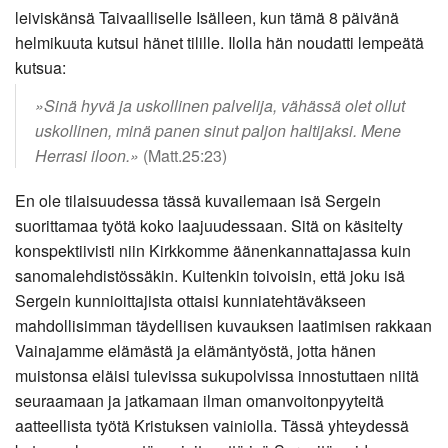
leiviskänsä Taivaalliselle Isälleen, kun tämä 8 päivänä
helmikuuta kutsui hänet tilille. Ilolla hän noudatti lempeätä
kutsua:
»Sinä hyvä ja uskollinen palvelija, vähässä olet ollut
uskollinen, minä panen sinut paljon haltijaksi. Mene
Herrasi iloon.»
(Matt.25:23)
En ole tilaisuudessa tässä kuvailemaan isä Sergein
suorittamaa työtä koko laajuudessaan. Sitä on käsitelty
konspektiivisti niin Kirkkomme äänenkannattajassa kuin
sanomalehdistössäkin. Kuitenkin toivoisin, että joku isä
Sergein kunnioittajista ottaisi kunniatehtäväkseen
mahdollisimman täydellisen kuvauksen laatimisen rakkaan
Vainajamme elämästä ja elämäntyöstä, jotta hänen
muistonsa eläisi tulevissa sukupolvissa innostuttaen niitä
seuraamaan ja jatkamaan ilman omanvoitonpyyteitä
aatteellista työtä Kristuksen vainiolla. Tässä yhteydessä