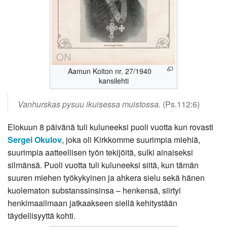
Aamun Koiton nr. 27/1940
kansilehti
Vanhurskas pysuu ikuisessa muistossa.
(Ps.112:6)
Elokuun 8 päivänä tuli kuluneeksi puoli vuotta kun rovasti
Sergei Okulov
, joka oli Kirkkomme suurimpia miehiä,
suurimpia aatteellisen työn tekijöitä, sulki ainaiseksi
silmänsä. Puoli vuotta tuli kuluneeksi siitä, kun tämän
suuren miehen työkykyinen ja ahkera sielu sekä hänen
kuolematon substanssinsinsa – henkensä, siirtyi
henkimaailmaan jatkaakseen siellä kehitystään
täydellisyyttä kohti.