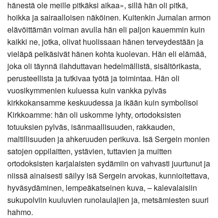
hänestä ole meille pitkäksi aikaa», sillä hän oli pitkä,
hoikka ja sairaalloisen näköinen. Kuitenkin Jumalan armon
elävöittämän voiman avulla hän eli paljon kauemmin kuin
kaikki ne, jotka, olivat huolissaan hänen terveydestään ja
vieläpä pelkäsivät hänen kohta kuolevan. Hän eli elämää,
joka oli täynnä ilahduttavan hedelmällistä, sisältörikasta,
perusteellista ja tutkivaa työtä ja toimintaa. Hän oli
vuosikymmenien kuluessa kuin vankka pylväs
kirkkokansamme keskuudessa ja ikään kuin symbolisoi
Kirkkoamme: hän oli uskomme lyhty, ortodoksisten
totuuksien pylväs, isänmaallisuuden, rakkauden,
maltillisuuden ja ahkeruuden perikuva. Isä Sergein monien
satojen oppilaitten, ystävien, tuttavien ja muitten
ortodoksisten karjalaisten sydämiin on vahvasti juurtunut ja
niissä ainaisesti säilyy isä Sergein arvokas, kunnioitettava,
hyväsydäminen, lempeäkatseinen kuva, – kalevalaisiin
sukupolviin kuuluvien runolaulajien ja, metsämiesten suuri
hahmo.