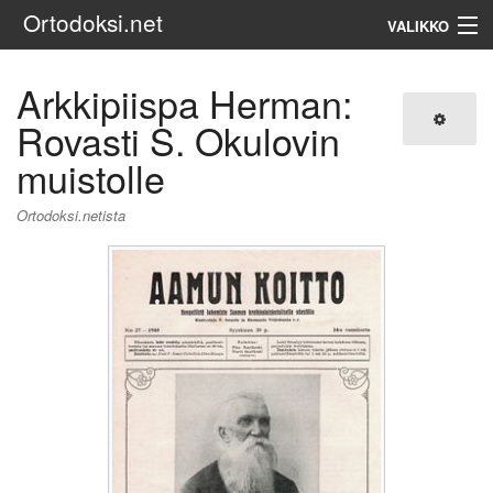
Ortodoksi.net
VALIKKO
Ortodoksinen kirkko
Arkkipiispa Herman:
Rovasti S. Okulovin
Haku
muistolle
Ortodoksi.netista