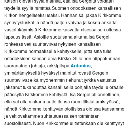
katson olevan syytä mainita, että isä Sergeitä voidaan
täydellä syyllä nimittää Suomen ortodoksisen kansallisen
Kirkon hengelliseksi isäksi. Hänhän sai jakaa Kirkkomme
synnytystuskat ja nähdä paljon vaivaa ja kokea ankaria
vastoinkäymisiä Kirkkomme kasvattamisessa sen ollessa
lapsuusiässä. Asioille suotuisana aikana isä Sergei
rohkeasti veti suuntaviivat nykyisen kansallisen
Kirkkomme normaaliselle kehitykselle, jotta siitä tulisi
ortodoksisen kansan oma Kirkko. Silloinen hiippakunnan
suoranainen johtaja, arkkipiispa
Antonius
,
ymmärtämyksellä hyväksyi mainitut rovasti Sergein
suuntaviivat eikä myöhemmin riehunut jyrkkä vastustus
jaksanut tukahduttaa kansallisella pohjalla täydelle oraalle
päässyttä Kirkkomme kehitystä. Isä Sergei oli onnellinen,
että sai olla mukana aatteittensa ruumiillistuttamistyössä,
nähdä Kirkkomme kehittyvän otollisissa oloissa kansamme
ja valtiovaltamme suhtautuessa sen toimintaan
suosiollisesti. Nuori Kirkkomme ei tietenkään ole kehittynyt