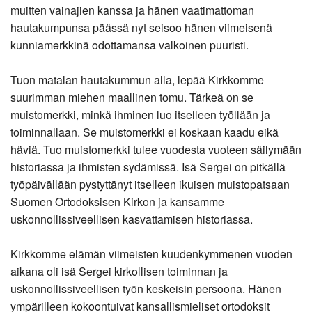
muitten vainajien kanssa ja hänen vaatimattoman
hautakumpunsa päässä nyt seisoo hänen viimeisenä
kunniamerkkinä odottamansa valkoinen puuristi.
Tuon matalan hautakummun alla, lepää Kirkkomme
suurimman miehen maallinen tomu. Tärkeä on se
muistomerkki, minkä ihminen luo itselleen työllään ja
toiminnallaan. Se muistomerkki ei koskaan kaadu eikä
häviä. Tuo muistomerkki tulee vuodesta vuoteen säilymään
historiassa ja ihmisten sydämissä. Isä Sergei on pitkällä
työpäivällään pystyttänyt itselleen ikuisen muistopatsaan
Suomen Ortodoksisen Kirkon ja kansamme
uskonnollissiveellisen kasvattamisen historiassa.
Kirkkomme elämän viimeisten kuudenkymmenen vuoden
aikana oli isä Sergei kirkollisen toiminnan ja
uskonnollissiveellisen työn keskeisin persoona. Hänen
ympärilleen kokoontuivat kansallismieliset ortodoksit