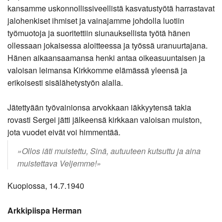
kansamme uskonnollissiveellistä kasvatustyötä harrastavat
jalohenkiset ihmiset ja vainajamme johdolla luotiin
työmuotoja ja suoritettiin siunauksellista työtä hänen
ollessaan jokaisessa aloitteessa ja työssä uranuurtajana.
Hänen aikaansaamansa henki antaa oikeasuuntaisen ja
valoisan leimansa Kirkkomme elämässä yleensä ja
erikoisesti sisälähetystyön alalla.
Jätettyään työvainionsa arvokkaan iäkkyytensä takia
rovasti Sergei jätti jälkeensä kirkkaan valoisan muiston,
jota vuodet eivät voi himmentää.
»Ollos iäti muistettu, Sinä, autuuteen kutsuttu ja aina
muistettava Veljemme!»
Kuopiossa, 14.7.1940
Arkkipiispa Herman