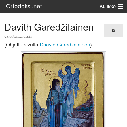
Ortodoksi.net
VALIKKO
Ortodoksinen kirkko
Davith Garedžilainen
Haku
Ortodoksi.netista
(Ohjattu sivulta
Daavid Garedžalainen
)