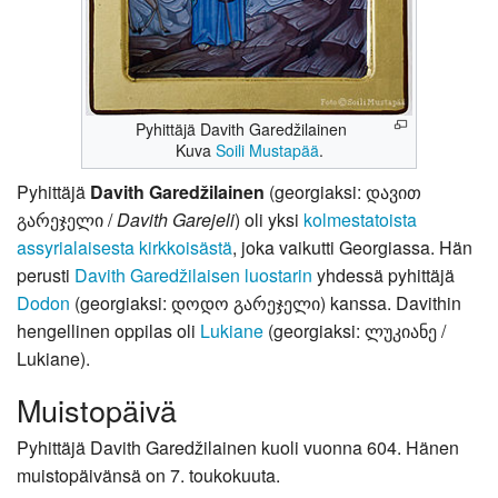
Pyhittäjä Davith Garedžilainen
Kuva
Soili Mustapää
.
Pyhittäjä
Davith Garedžilainen
(georgiaksi: დავით
გარეჯელი /
Davith Garejeli
) oli yksi
kolmestatoista
assyrialaisesta kirkkoisästä
, joka vaikutti Georgiassa. Hän
perusti
Davith Garedžilaisen luostarin
yhdessä pyhittäjä
Dodon
(georgiaksi: დოდო გარეჯელი) kanssa. Davithin
hengellinen oppilas oli
Lukiane
(georgiaksi: ლუკიანე /
Lukiane).
Muistopäivä
Pyhittäjä Davith Garedžilainen kuoli vuonna 604. Hänen
muistopäivänsä on 7. toukokuuta.