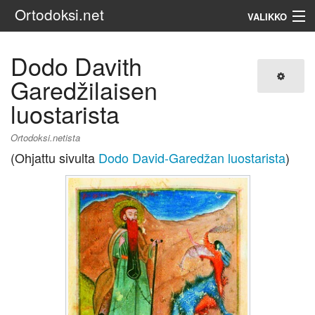
Ortodoksi.net
VALIKKO
Ortodoksinen kirkko
Dodo Davith
Garedžilaisen
Haku
luostarista
Ortodoksi.netista
(Ohjattu sivulta
Dodo David-Garedžan luostarista
)