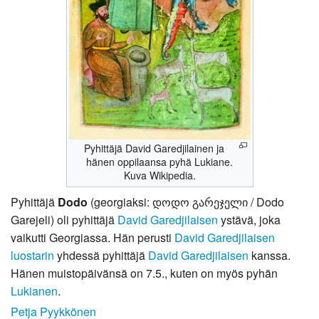
Pyhittäjä David Garedjilainen ja
hänen oppilaansa pyhä Lukiane.
Kuva Wikipedia.
Pyhittäjä
Dodo
(georgiaksi: დოდო გარეჯელი / Dodo
Garejeli) oli pyhittäjä
David Garedjilaisen
ystävä, joka
vaikutti Georgiassa. Hän perusti
David Garedjilaisen
luostarin
yhdessä pyhittäjä
David Garedjilaisen
kanssa.
Hänen muistopäivänsä on 7.5., kuten on myös pyhän
Lukianen
.
Petja Pyykkönen