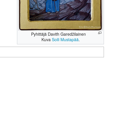
Pyhittäjä Davith Garedžilainen
Kuva
Soili Mustapää
.