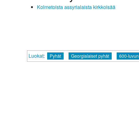
Kolmetoista assyrialaista kirkkoisää
Kirkkoon liittyminen
Luokat
:
Pyhät
Georgialaiset pyhät
600-luvun