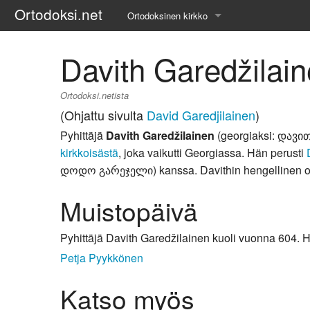
Ortodoksi.net
Ortodoksinen kirkko
Tietopankki
Davith Garedžilai
Liturgiset tekstit
Ortodoksi.netista
Opetuspuheet
(Ohjattu sivulta
David Garedjilainen
)
Pyhittäjä
Davith Garedžilainen
(georgiaksi: დავი
Kirkkohistoria
kirkkoisästä
, joka vaikutti Georgiassa. Hän perusti
დოდო გარეჯელი) kanssa. Davithin hengellinen op
Etiikka
Muistopäivä
Uskonoppi
Kirkkotaide
Pyhittäjä Davith Garedžilainen kuoli vuonna 604. 
Petja Pyykkönen
Pyhät ihmiset
Katso myös
Suomen kirkko