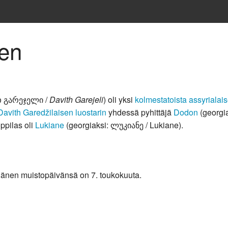
nen
თ გარეჯელი /
Davith Garejeli
) oli yksi
kolmestatoista assyrialai
Davith Garedžilaisen luostarin
yhdessä pyhittäjä
Dodon
(georgia
pilas oli
Lukiane
(georgiaksi: ლუკიანე / Lukiane).
Hänen muistopäivänsä on 7. toukokuuta.