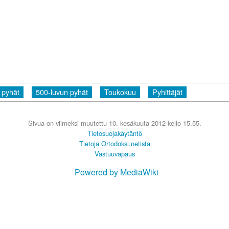
 pyhät
500-luvun pyhät
Toukokuu
Pyhittäjät
Sivua on viimeksi muutettu 10. kesäkuuta 2012 kello 15.55.
Tietosuojakäytäntö
Tietoja Ortodoksi.netista
Vastuuvapaus
Powered by MediaWiki