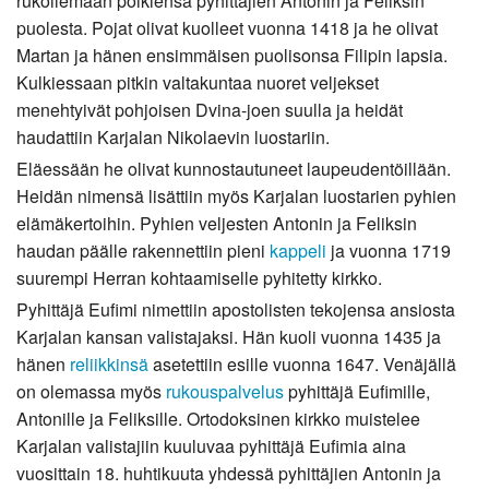
rukoilemaan poikiensa pyhittäjien Antonin ja Feliksin
puolesta. Pojat olivat kuolleet vuonna 1418 ja he olivat
Martan ja hänen ensimmäisen puolisonsa Filipin lapsia.
Kulkiessaan pitkin valtakuntaa nuoret veljekset
menehtyivät pohjoisen Dvina-joen suulla ja heidät
haudattiin Karjalan Nikolaevin luostariin.
Eläessään he olivat kunnostautuneet laupeudentöillään.
Heidän nimensä lisättiin myös Karjalan luostarien pyhien
elämäkertoihin. Pyhien veljesten Antonin ja Feliksin
haudan päälle rakennettiin pieni
kappeli
ja vuonna 1719
suurempi Herran kohtaamiselle pyhitetty kirkko.
Pyhittäjä Eufimi nimettiin apostolisten tekojensa ansiosta
Karjalan kansan valistajaksi. Hän kuoli vuonna 1435 ja
hänen
reliikkinsä
asetettiin esille vuonna 1647. Venäjällä
on olemassa myös
rukouspalvelus
pyhittäjä Eufimille,
Antonille ja Feliksille. Ortodoksinen kirkko muistelee
Karjalan valistajiin kuuluvaa pyhittäjä Eufimia aina
vuosittain 18. huhtikuuta yhdessä pyhittäjien Antonin ja