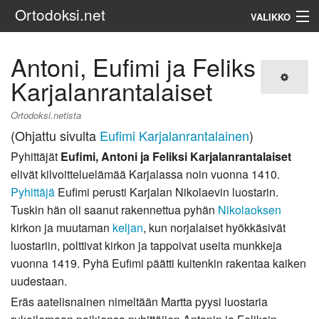
Ortodoksi.net
VALIKKO
Ortodoksinen kirkko
Antoni, Eufimi ja Feliks
Karjalanrantalaiset
Haku
Ortodoksi.netista
(Ohjattu sivulta
Eufimi Karjalanrantalainen
)
Pyhittäjät
Eufimi, Antoni ja Feliksi Karjalanrantalaiset
elivät kilvoitteluelämää Karjalassa noin vuonna 1410.
Pyhittäjä
Eufimi perusti Karjalan Nikolaevin luostarin.
Tuskin hän oli saanut rakennettua pyhän
Nikolaoksen
kirkon ja muutaman
keljan
, kun norjalaiset hyökkäsivät
luostariin, polttivat kirkon ja tappoivat useita munkkeja
vuonna 1419. Pyhä Eufimi päätti kuitenkin rakentaa kaiken
uudestaan.
Eräs aatelisnainen nimeltään Martta pyysi luostaria