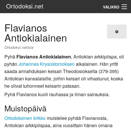
Ortodoksi.net
VALIKKO
Ortodoksinen kirkko
Flavianos
Antiokialainen
Haku
Ortodoksi.netista
Pyhä
Flavianos Antiokialainen
, Antiokian arkkipiispa, oli
pyhän
Johannes Krysostomoksen
aikalainen. Hän yritti
saada armahduksen keisari Theodosiokselta (379-395)
Antiokian kansalaisille, joihin keisari oli vihastunut, koska
he olivat tuhonneet keisarin patsaan.
Pyhä Flavianos kuoli rauhassa ja ilman sairauksia.
Muistopäivä
Ortodoksinen kirkko
muistelee pyhää Flavianosta,
Antiokian arkkipiispaa, aina vuosittain hänen omana