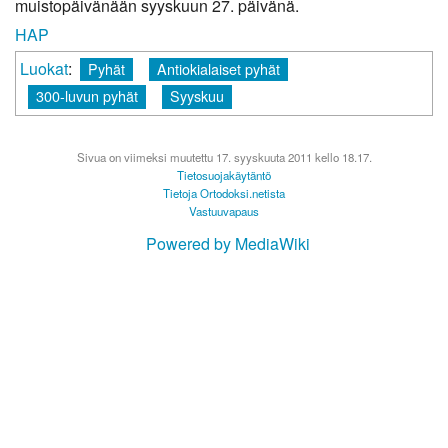
muistopäivänään syyskuun 27. päivänä.
HAP
Luokat
:
Pyhät
Antiokialaiset pyhät
300-luvun pyhät
Syyskuu
Sivua on viimeksi muutettu 17. syyskuuta 2011 kello 18.17.
Tietosuojakäytäntö
Tietoja Ortodoksi.netista
Vastuuvapaus
Powered by MediaWiki