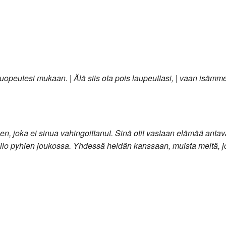
suopeutesi mukaan. | Älä siis ota pois laupeuttasi, | vaan isäm
leen, joka ei sinua vahingoittanut. Sinä otit vastaan elämää antav
in ilo pyhien joukossa. Yhdessä heidän kanssaan, muista meitä, 