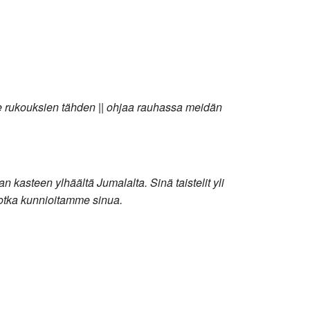
me rukouksien tähden || ohjaa rauhassa meidän
an kasteen ylhäältä Jumalalta. Sinä taistelit yli
jotka kunnioitamme sinua.