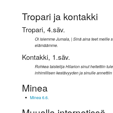
Kirkkoon liittyminen
Tropari ja kontakki
Tropari, 4.säv.
Oi isiemme Jumala, | Sinä aina teet meille 
elämäämme.
Kontakki, 1.säv.
Rohkea taistelija Hilarion sinut heitettiin tu
inhimillisen kestävyyden ja sinulle annetti
Minea
Minea 6.6.
Muualla internetissä