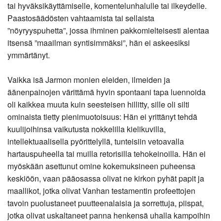
tai hyväksikäyttämiselle, komentelunhalulle tai ilkeydelle.
Paastosäädösten vahtaamista tai sellaista
”nöyryyspuhetta”, jossa ihminen pakkomielteisesti alentaa
itsensä ”maailman syntisimmäksi”, hän ei askeesiksi
ymmärtänyt.
Vaikka isä Jarmon monien eleiden, ilmeiden ja
äänenpainojen värittämä hyvin spontaani tapa luennoida
oli kaikkea muuta kuin seesteisen hillitty, sille oli silti
ominaista tietty pienimuotoisuus: Hän ei yrittänyt tehdä
kuulijoihinsa vaikutusta nokkelilla kielikuvilla,
intellektuaalisella pyörittelyllä, tunteisiin vetoavalla
hartauspuheella tai muilla retorisilla tehokeinoilla. Hän ei
myöskään asettunut omine kokemuksineen puheensa
keskiöön, vaan pääosassa olivat ne kirkon pyhät papit ja
maallikot, jotka olivat Vanhan testamentin profeettojen
tavoin puolustaneet puutteenalaisia ja sorrettuja, piispat,
jotka olivat uskaltaneet panna henkensä uhalla kampoihin