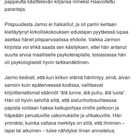
pappeutta käsittelevän kirjansa nimeksi Haavoitettu
parantaja.
Piispuudesta Jarmo ei haikaillut, ja oli pariin kertaan
kieltäytynyt kirkolliskokouksen edustajan pyytäessä lupaa
asettaa hänet piispanvaalissa ehdolle. Vaikka Jarmon
kirjoista voi ehkä saada sen käsityksen, ettei hän antanut
suurta arvoa maalliselle psykoterapialle, tosiasiassa hän
oli psykologisesti hyvin tarkkanäköinen.
Jarmo tiedosti, että kun kirkon elämä häiriintyy, siinä, aivan
samoin kuin epäterveessä kodissa, vallitsevat
kirjoittamattomat säännöt ”älä tunne, älä puhu, älä luota”.
Hän oli hyvin selvillä siitä, että sielunhoitosuhteessa
papista voidaan hakea kaikupohjaa omille pelkoon ja
häpeään perustuville uskomuksille ja uhkakuville. Hän
ymmärsi, kuinka valtava merkitys on sillä, että ihminen –
lapsi tai aikuinen – tulee nähdyksi ilman arvostelua,