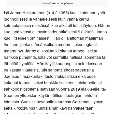
(kuva © Anna Löppönen)
Isä Jarmo Hakkarainen (s. 4.2.1955) kuoli kotonaan yhtä
luonnollisesti ja vähäeleisesti kuin vanha karhu
kainuulaisessa metsässä, kun aika oli tullut täyteen. Hänen
kuolinpäivänsä oli hyvin todennäköisesti 5.3.2026. Jarmo
kuoli itselleen ominaisesti. Hän oli ajattoman maailman
ihminen, jonka elämänkulkua moderni teknologia ei
määrännyt. Jarmo ei koskaan kokenut tarpeelliseksi
hankkia puhelinta, jolla voi surffailla netissä, somettaa tai
lähettää hymiöitä. Hän käytti kaupungilla asioidessaan
pelkästään käteistä, luki sanomalehdet paperisina
Joensuun maakuntakirjaston lukusalissa eikä edes
kokenut tarpeelliseksi hankkia itselleen tietokonetta tai
sähköpostiosoitetta jäätyään vuonna 2019 eläkkeelle Itä-
Suomen yliopiston käytännöllisen teologian lehtorin
toimesta. Suosikkipesäpalloseuransa Sotkamon Jymyn
sekä kirkkokunnan uutisia hän kävi harvakseltaan