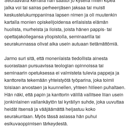
Seuraavalla kerralla hän saattoi jo kysellä miten kipeä
jalka voi tai sairas perheenjäsen jaksaa tai muisti
keskustelukumppaninsa lapsen nimen ja oli muutenkin
kartalla monien opiskelijoidensa erilaisista elämän
huolista, murheista ja iloista, joista hänen pappis- tai
opettajakollegansa yliopistolla, seminaarilla tai
seurakunnassa olivat aika usein autuaan tietämättömiä.
Jarmo suri sitä, että monenlaista tiedollista ainesta
suorastaan pursuavissa teologian opinnoissa tai
seminaarin opetuksessa ei valmisteta tulevia pappeja ja
kanttoreita tekemään yhteistyötä työparina, joka toimii
toisiaan arvostaen ja kuunnellen, yhteen hiileen puhaltaen.
Hän näki, että papin ja kanttorin välillä vallitsee liian usein
jonkinlainen vallankäytön tai kyräilyn suhde, joka uuvuttaa
heidät itsensä ja vääjäämättä heijastuu koko
seurakuntaan. Myös tässä asiassa hän puhui
esikuvaoppimisen tärkeydestä.