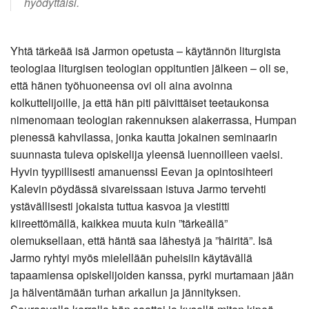
hyödyttäisi.
Yhtä tärkeää isä Jarmon opetusta – käytännön liturgista
teologiaa liturgisen teologian oppituntien jälkeen – oli se,
että hänen työhuoneensa ovi oli aina avoinna
kolkuttelijoille, ja että hän piti päivittäiset teetaukonsa
nimenomaan teologian rakennuksen alakerrassa, Humpan
pienessä kahvilassa, jonka kautta jokainen seminaarin
suunnasta tuleva opiskelija yleensä luennoilleen vaelsi.
Hyvin tyypillisesti amanuenssi Eevan ja opintosihteeri
Kalevin pöydässä sivareissaan istuva Jarmo tervehti
ystävällisesti jokaista tuttua kasvoa ja viestitti
kiireettömällä, kaikkea muuta kuin ”tärkeällä”
olemuksellaan, että häntä saa lähestyä ja ”häiritä”. Isä
Jarmo ryhtyi myös mielellään puheisiin käytävällä
tapaamiensa opiskelijoiden kanssa, pyrki murtamaan jään
ja hälventämään turhan arkailun ja jännityksen.