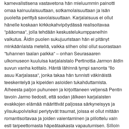
karnevalistisena vastavetona hän mieluummin painotti
omaa kainuulaisuuttaan, sotkamolaisuuttaan ja isän
puolelta perittyä savolaisuuttaan. Karjalaisuus ei ollut
hänelle koskaan kirkkokahvipöydässä realisoitavaa
”pääomaa”, jolla tehdään keskustelukumppaneihin
vaikutus. Äidin puolen sukujuuristaan hän ei pitänyt
minkäänlaista meteliä, vaikka siihen olisi ollut suorastaan
”tuhannen taalan paikka” – onhan Seurasaaren
ulkomuseon kuuluisa karjalaistalo Pertinotša Jarmon äidin
suvun vanha kotitalo. Häntä lähinnä tympi sanonta ”Ilo
asuu Karjalassa”, jonka takaa hän tunnisti väkinäistä
teeskentelyä ja kipeiden asioiden tukahduttamista.
Aiheesta paljon puhuneen ja kirjoittaneen veljensä Pentin
tavoin Jarmo tiedosti, että sodan jälkeen karjalaisten
evakkojen elämää määrittivät paljossa särkyneisyys ja
ylisukupolvisiksi periytyvät traumat, joissa ei ollut mitään
romantisoitavaa ja joiden vaientaminen ja piilottelu vain
esti tarpeettomasta häpeätaakasta vapautumisen. Silloin