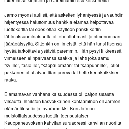
lukemassa kirjaston ja Carelicumin asiakaskoneilta.
Jarmo myönsi auliisti, että askelten lyhentyessä ja vauhdin
hiljentyessä haluttomuus hankkia elämää helpottavaa
luottokorttia tai edes ottaa käyttöön pankkikortin
lähimaksuominaisuutta oli ehdottobmasti ja nimenomaan
jääräpäisyyttä. Sittenkin on ilmeistä, että hän tunsi itsensä
hyvää tarkoittavia ystäviä paremmin. Hän pysyi liikkeessä
viimeiseen elinpäiväänsä saakka ja lähti joka aamu
”kylille”, ”asioille”, ”käppäilemään” tai ”kaapunnille”, jollei
pakkanen ollut aivan liian pureva tai helle kertakaikkisen
raaka.
Elämäntavan vanhanaikaisuudessa oli paljon sisäistä
viisautta. Ihmisten kasvokkainen kohtaaminen oli Jarmon
elämänfilosofia ja tavaramerkki. Kun Jarmon
muistotilaisuudessa luettiin joensuulaisen
Kauppaneuvoksen kahvilan suruadressi kahvilan nuorilta