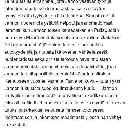
kainuulaisilta emänniltä, joita Jarmo vaativan työn ja
talouden haasteissa tsemppasi, se sai saattoväen
hymyilemään tyytyväisen liikuttuneena. Samoin meitä
Jarmon nuorempia ystäviä helpotti ja sanomattomasti
lämmitti, kun Jarmon toisen kantapaikan eli Pullapuodin
hurmaava Maarit-emäntä kertoi Jarmo kuoltua sikäläisen
”ukkoparlamentin” jäsenten Jarmolle tarjoamista
autokyydeistä ja muusta ikätoverien vähäeleisestä
huolenpidosta sekä omista tarkoista havainnoistaan
Jarmon voinnista hänen viimeisinä elinpäivinään, jopa
Jarmon ja pullapuotilaisten yhteisistä automatkoista
Kainuuseen vuosien varrella. Tämä on kuva – kuten yksi
Jarmon lukuisista suosikki-ilmauksista kuului – Jarmon
mutkattomasta lämmöstä ja turvallisesta kodikkuudesta,
joka oli meille itsellemmekin tullut vuosien myötä niin kovin
tutuksi ja tärkeäksi, sekä siitä ihmisenkokoisesta
”kohtaamisen ja jakamisen maailmasta”, jossa hän viihtyi
ja kukoisti.