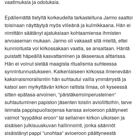
vaatimuksia ja odotuksia.
Epäilemättä tietyltä korkeudelta tarkasteltuna Jarmo saattoi
toisinaan näyttäytyä myös viileänä ja kulmikkaana. Hän ei
nimittäin säätänyt ajatuksiaan kohtaamiensa ihmisten
arvoaseman mukaan. Jarmo oli vakaasti sitä mieltä, ettei
kunnioitusta voi kirkossakaan vaatia, se ansaitaan. Häntä
puistatti häpeällä kasvattaminen ja äkseeraus alttarissa.
Hän ei voinut sietää maagista ritualismia suhteessa
synnintunnustukseen. Kaikenlaiseen kirkossa ilmenevään
kaksinaismoralismiin hän suhtautui vailla ymmärrystä ja
katsoi sen myrkyttävän kirkon raitista ilmaa, oli kyseessä
sitten epätasa-arvoinen, ”pärstäkerroinperusteinen”
suhtautuminen papiston jäsenten toisiin avioliittoihin, tarve
leimata pappispuolisojensa kanssa avioeroon päätyneet
vaimot ”syypäiksi eroon” tai sellainen kirkon ulkoisen ja
sisäisen julkisuuskuvan hallinnointi, jonka säännöt
sisäistänyt pappi ”unohtaa” avioeroon päättyneestä