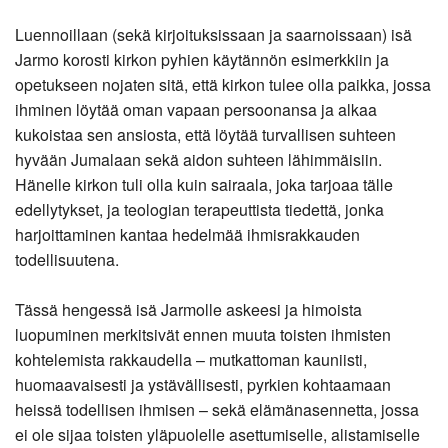
Luennoillaan (sekä kirjoituksissaan ja saarnoissaan) isä
Jarmo korosti kirkon pyhien käytännön esimerkkiin ja
opetukseen nojaten sitä, että kirkon tulee olla paikka, jossa
ihminen löytää oman vapaan persoonansa ja alkaa
kukoistaa sen ansiosta, että löytää turvallisen suhteen
hyvään Jumalaan sekä aidon suhteen lähimmäisiin.
Hänelle kirkon tuli olla kuin sairaala, joka tarjoaa tälle
edellytykset, ja teologian terapeuttista tiedettä, jonka
harjoittaminen kantaa hedelmää ihmisrakkauden
todellisuutena.
Tässä hengessä isä Jarmolle askeesi ja himoista
luopuminen merkitsivät ennen muuta toisten ihmisten
kohtelemista rakkaudella – mutkattoman kauniisti,
huomaavaisesti ja ystävällisesti, pyrkien kohtaamaan
heissä todellisen ihmisen – sekä elämänasennetta, jossa
ei ole sijaa toisten yläpuolelle asettumiselle, alistamiselle