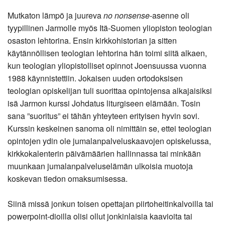
Mutkaton lämpö ja juureva
no nonsense
-asenne oli
tyypillinen Jarmolle myös Itä-Suomen yliopiston teologian
osaston lehtorina. Ensin kirkkohistorian ja sitten
käytännöllisen teologian lehtorina hän toimi siitä alkaen,
kun teologian yliopistolliset opinnot Joensuussa vuonna
1988 käynnistettiin. Jokaisen uuden ortodoksisen
teologian opiskelijan tuli suorittaa opintojensa alkajaisiksi
isä Jarmon kurssi Johdatus liturgiseen elämään. Tosin
sana ”suoritus” ei tähän yhteyteen erityisen hyvin sovi.
Kurssin keskeinen sanoma oli nimittäin se, ettei teologian
opintojen ydin ole jumalanpalveluskaavojen opiskelussa,
kirkkokalenterin päivämäärien hallinnassa tai minkään
muunkaan jumalanpalveluselämän ulkoisia muotoja
koskevan tiedon omaksumisessa.
Siinä missä jonkun toisen opettajan piirtoheitinkalvoilla tai
powerpoint-dioilla olisi ollut jonkinlaisia kaavioita tai