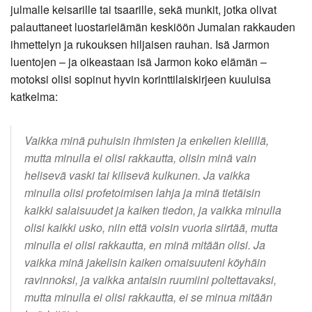
julmalle keisarille tai tsaarille, sekä munkit, jotka olivat
palauttaneet luostarielämän keskiöön Jumalan rakkauden
ihmettelyn ja rukouksen hiljaisen rauhan. Isä Jarmon
luentojen – ja oikeastaan isä Jarmon koko elämän –
motoksi olisi sopinut hyvin korinttilaiskirjeen kuuluisa
katkelma:
Vaikka minä puhuisin ihmisten ja enkelien kielillä,
mutta minulla ei olisi rakkautta, olisin minä vain
helisevä vaski tai kilisevä kulkunen. Ja vaikka
minulla olisi profetoimisen lahja ja minä tietäisin
kaikki salaisuudet ja kaiken tiedon, ja vaikka minulla
olisi kaikki usko, niin että voisin vuoria siirtää, mutta
minulla ei olisi rakkautta, en minä mitään olisi. Ja
vaikka minä jakelisin kaiken omaisuuteni köyhäin
ravinnoksi, ja vaikka antaisin ruumiini poltettavaksi,
mutta minulla ei olisi rakkautta, ei se minua mitään