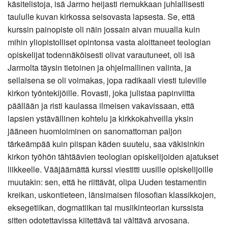
käsitelistoja, isä Jarmo heijasti riemukkaan juhlallisesti
taululle kuvan kirkossa seisovasta lapsesta. Se, että
kurssin painopiste oli näin jossain aivan muualla kuin
mihin yliopistolliset opintonsa vasta aloittaneet teologian
opiskelijat todennäköisesti olivat varautuneet, oli isä
Jarmolta täysin tietoinen ja ohjelmallinen valinta, ja
sellaisena se oli voimakas, jopa radikaali viesti tuleville
kirkon työntekijöille. Rovasti, joka julistaa papinviitta
päällään ja risti kaulassa ilmeisen vakavissaan, että
lapsien ystävällinen kohtelu ja kirkkokahveilla yksin
jääneen huomioiminen on sanomattoman paljon
tärkeämpää kuin piispan käden suutelu, saa väkisinkin
kirkon työhön tähtäävien teologian opiskelijoiden ajatukset
liikkeelle. Vääjäämättä kurssi viestitti uusille opiskelijoille
muutakin: sen, että he riittävät, olipa Uuden testamentin
kreikan, uskontieteen, länsimaisen filosofian klassikkojen,
eksegetiikan, dogmatiikan tai musiikinteorian kurssista
sitten odotettavissa kiitettävä tai välttävä arvosana.