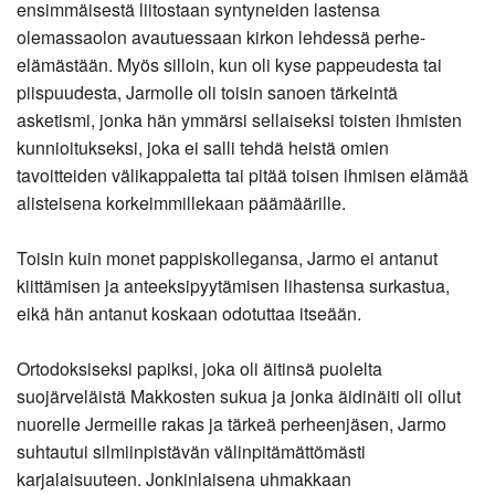
ensimmäisestä liitostaan syntyneiden lastensa
olemassaolon avautuessaan kirkon lehdessä perhe-
elämästään. Myös silloin, kun oli kyse pappeudesta tai
piispuudesta, Jarmolle oli toisin sanoen tärkeintä
asketismi, jonka hän ymmärsi sellaiseksi toisten ihmisten
kunnioitukseksi, joka ei salli tehdä heistä omien
tavoitteiden välikappaletta tai pitää toisen ihmisen elämää
alisteisena korkeimmillekaan päämäärille.
Toisin kuin monet pappiskollegansa, Jarmo ei antanut
kiittämisen ja anteeksipyytämisen lihastensa surkastua,
eikä hän antanut koskaan odotuttaa itseään.
Ortodoksiseksi papiksi, joka oli äitinsä puolelta
suojärveläistä Makkosten sukua ja jonka äidinäiti oli ollut
nuorelle Jermeille rakas ja tärkeä perheenjäsen, Jarmo
suhtautui silmiinpistävän välinpitämättömästi
karjalaisuuteen. Jonkinlaisena uhmakkaan