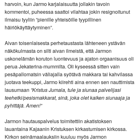
harvoin, kun Jarmo karjalaisuutta jollakin tavoin
kommentoi, puheessa saattoi vilahtaa jokin resignoitunut
ilmaisu tyyliin ”pienille yhteisöille tyypillinen
häiriökäyttäytyminen”.
Aivan toisenlaisesta perhetaustasta lähteneen ystävän
näkökulmasta on silti aivan ilmeistä, että Jarmon
uskonelämän koruton luontevuus ja ajaton orgaanisuus oli
perua Jekaterina-mummilta. Oli kyseessä sitten vain
pesäpallomatsin väliajalla syötävä makkara tai kahvilassa
juotava teekuppi, Jarmo kiirehti aina ennen sen nauttimista
lausumaan
”Kristus Jumala, tule ja siunaa palvelijasi
teehetki/pesismakkarat, sinä, joka olet kaiken siunaaja ja
pyhittäjä. Amen!”
Jarmon hautauspalvelus toimitettiin akatistoksen
lauantaina Kajaanin Kristuksen kirkastumisen kirkossa.
Kirkon seinämaalauksiin kuuluu myös Jarmon