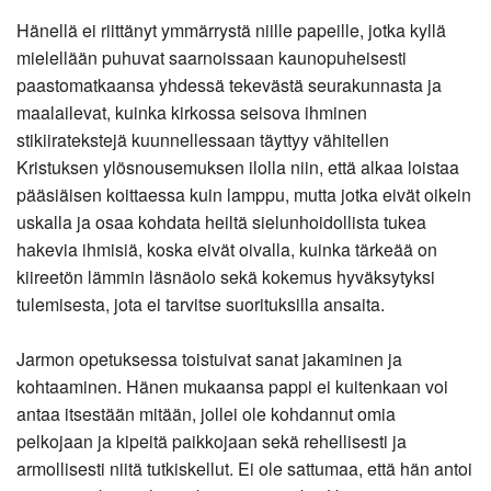
Hänellä ei riittänyt ymmärrystä niille papeille, jotka kyllä
mielellään puhuvat saarnoissaan kaunopuheisesti
paastomatkaansa yhdessä tekevästä seurakunnasta ja
maalailevat, kuinka kirkossa seisova ihminen
stikiiratekstejä kuunnellessaan täyttyy vähitellen
Kristuksen ylösnousemuksen ilolla niin, että alkaa loistaa
pääsiäisen koittaessa kuin lamppu, mutta jotka eivät oikein
uskalla ja osaa kohdata heiltä sielunhoidollista tukea
hakevia ihmisiä, koska eivät oivalla, kuinka tärkeää on
kiireetön lämmin läsnäolo sekä kokemus hyväksytyksi
tulemisesta, jota ei tarvitse suorituksilla ansaita.
Jarmon opetuksessa toistuivat sanat jakaminen ja
kohtaaminen. Hänen mukaansa pappi ei kuitenkaan voi
antaa itsestään mitään, jollei ole kohdannut omia
pelkojaan ja kipeitä paikkojaan sekä rehellisesti ja
armollisesti niitä tutkiskellut. Ei ole sattumaa, että hän antoi