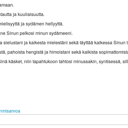
tamaan.
autta ja kuuliaisuutta.
mielisyyttä ja sydämen hellyyttä.
pane Sinun pelkosi minun sydämeeni.
 sielustani ja kaikesta mielestäni sekä täyttää kaikessa Sinun t
tä, pahoista hengistä ja himoistani sekä kaikista sopimattomista
n Sinä käsket, niin tapahtukoon tahtosi minussakin, syntisessä, sil
ihmisarvoa