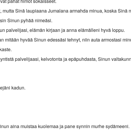
vat pahat himot sokaisseet.
yt, mutta Sinä laupiaana Jumalana armahda minua, koska Sinä n
äisin Sinun pyhää nimeäsi.
nun palvelijasi, elämän kirjaan ja anna elämälleni hyvä loppu.
an mitään hyvää Sinun edessäsi tehnyt, niin auta armostasi minu
kaste.
ntistä palvelijaasi, kelvotonta ja epäpuhdasta, Sinun valtakun
tejäni kadun.
 minun aina muistaa kuolemaa ja pane synnin murhe sydämeeni.