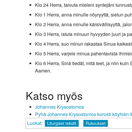
Klo 24 Herra, taivuta mieleni syntejäni tunnus
Klo 1 Herra, anna minulle nöyryyttä, sielun puht
Klo 2 Herra, anna minulle kärsivällisyyttä, jalo
Klo 3 Herra, istuta minuun hyvyyden juuri ja 
Klo 4 Herra, suo minun rakastaa Sinua kaikesta
Klo 5 Herra, varjele minua pahentavista ihmisis
Klo 6 Herra, Sinä tiedät, mitä teet, ja niin kui
Aamen.
Katso myös
Johannes Krysostomos
Pyhä Johannes Krysostomos korosti köyhien 
Luokat
:
Liturgiset tekstit
Rukoukset