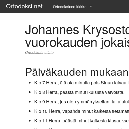
Ortodoksi.net
Ortodoksinen kirkko
Tietopankki
Johannes Krysost
Liturgiset tekstit
vuorokauden jokais
Opetuspuheet
Ortodoksi.netista
Kirkkohistoria
Päiväkauden mukaan
Etiikka
Klo 7 Herra, älä ota minulta pois Sinun taivaalli
Uskonoppi
Klo 8 Herra, päästä minut ikuisista vaivoista.
Kirkkotaide
Klo 9 Herra, jos olen ymmärrykselläni tai ajatuks
Pyhät ihmiset
Klo 10 Herra, vapahda minut kaikesta tietämät
Klo 11 Herra, päästä minut kaikesta kiusaukse
Suomen kirkko