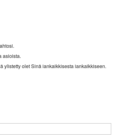
ahtosi.
 asioista.
lä ylistetty olet Sinä iankaikkisesta iankaikkiseen.