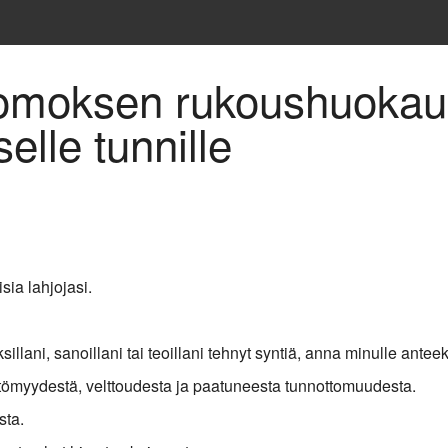
omoksen rukoushuokau
elle tunnille
sia lahjojasi.
illani, sanoillani tai teoillani tehnyt syntiä, anna minulle anteek
tömyydestä, velttoudesta ja paatuneesta tunnottomuudesta.
sta.