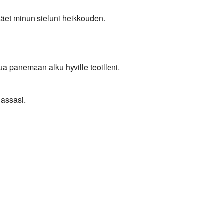
äet minun sieluni heikkouden.
a panemaan alku hyville teoilleni.
nassasi.