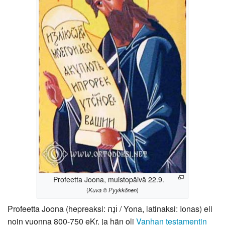
Profeetta Joona, muistopäivä 22.9.
(
Kuva © Pyykkönen
)
Profeetta Joona (hepreaksi: וֹנָה / Yona, latinaksi: Ionas) eli
noin vuonna 800-750 eKr. ja hän oli
Vanhan testamentin