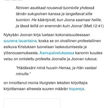
Niniven asukkaat nousevat tuomiolle yhdessä
tämän sukupolven kanssa ja langettavat sille
tuomion. He kääntyivät, kun Joona saarnasi heille,
ja tässä teillä on enemmän kuin Joona!
(Matt.12:41)
Nykyään Joonan kirja luetaan kokonaisuudessaan
suurena lauantaina
. koska se on oivallinen profeetallinen
esikuva Kristuksen tuonelaan laskeutumisesta ja
ylösnousemuksesta.
Aamupalveluksessa
kanonin kuudes
veisu on omistettu profeetta Joonalle ja Joonan rukous:
”Hädässäni minä huusin Herraa, ja Hän vastasi
minulle.”
on innoittanut monia liturgisten tekstien kirjoittajia
kirjoittamaan aiheesta suuren määrän
tropareja
.