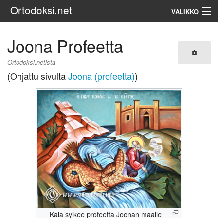
Ortodoksi.net
VALIKKO
Ortodoksinen kirkko
Joona Profeetta
Haku
Ortodoksi.netista
(Ohjattu sivulta
Joona (profeetta)
)
Kala sylkee profeetta Joonan maalle