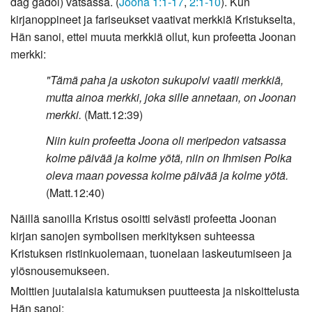
dag gadol) vatsassa. (
Joona 1:1-17
,
2:1-10
). Kun
kirjanoppineet ja fariseukset vaativat merkkiä Kristukselta,
Hän sanoi, ettei muuta merkkiä ollut, kun profeetta Joonan
merkki:
"Tämä paha ja uskoton sukupolvi vaatii merkkiä,
mutta ainoa merkki, joka sille annetaan, on Joonan
merkki.
(Matt.12:39)
Niin kuin profeetta Joona oli meripedon vatsassa
kolme päivää ja kolme yötä, niin on Ihmisen Poika
oleva maan povessa kolme päivää ja kolme yötä.
(Matt.12:40)
Näillä sanoilla Kristus osoitti selvästi profeetta Joonan
kirjan sanojen symbolisen merkityksen suhteessa
Kristuksen ristinkuolemaan, tuonelaan laskeutumiseen ja
ylösnousemukseen.
Moittien juutalaisia katumuksen puutteesta ja niskoittelusta
Hän sanoi: