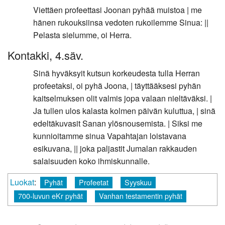
Viettäen profeettasi Joonan pyhää muistoa | me
hänen rukouksiinsa vedoten rukoilemme Sinua: ||
Pelasta sielumme, oi Herra.
Kontakki, 4.säv.
Sinä hyväksyit kutsun korkeudesta tulla Herran
profeetaksi, oi pyhä Joona, | täyttääksesi pyhän
kaitselmuksen olit valmis jopa valaan nieltäväksi. |
Ja tullen ulos kalasta kolmen päivän kuluttua, | sinä
edeltäkuvasit Sanan ylösnousemista. | Siksi me
kunnioitamme sinua Vapahtajan loistavana
esikuvana, || joka paljastit Jumalan rakkauden
salaisuuden koko ihmiskunnalle.
Luokat
:
Pyhät
Profeetat
Syyskuu
700-luvun eKr pyhät
Vanhan testamentin pyhät