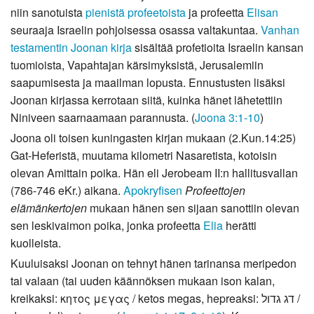
niin sanotuista
pienistä profeetoista
ja profeetta
Elisan
seuraaja Israelin pohjoisessa osassa valtakuntaa.
Vanhan
testamentin
Joonan kirja
sisältää profetioita Israelin kansan
tuomioista, Vapahtajan kärsimyksistä, Jerusalemiin
saapumisesta ja maailman lopusta. Ennustusten lisäksi
Joonan kirjassa kerrotaan siitä, kuinka hänet lähetettiin
Niniveen saarnaamaan parannusta. (
Joona 3:1-10
)
Joona oli toisen kuningasten kirjan mukaan (2.Kun.14:25)
Gat-Heferistä, muutama kilometri Nasaretista, kotoisin
olevan Amittain poika. Hän eli Jerobeam II:n hallitusvallan
(786-746 eKr.) aikana.
Apokryfisen
Profeettojen
elämänkertojen
mukaan hänen sen sijaan sanottiin olevan
sen leskivaimon poika, jonka profeetta
Elia
herätti
kuolleista.
Kuuluisaksi Joonan on tehnyt hänen tarinansa meripedon
tai valaan (tai uuden käännöksen mukaan ison kalan,
kreikaksi: κητος μεγας / ketos megas, hepreaksi: דג גדול /