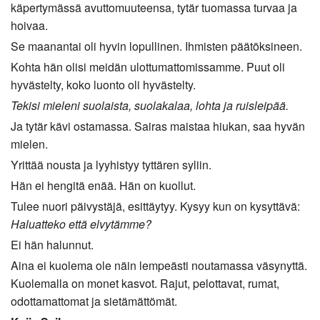
käpertymässä avuttomuuteensa, tytär tuomassa turvaa ja
hoivaa.
Se maanantai oli hyvin lopullinen. Ihmisten päätöksineen.
Kohta hän olisi meidän ulottumattomissamme. Puut oli
hyvästelty, koko luonto oli hyvästelty.
Tekisi mieleni suolaista, suolakalaa, lohta ja ruisleipää.
Ja tytär kävi ostamassa. Sairas maistaa hiukan, saa hyvän
mielen.
Yrittää nousta ja lyyhistyy tyttären syliin.
Hän ei hengitä enää. Hän on kuollut.
Tulee nuori päivystäjä, esittäytyy. Kysyy kun on kysyttävä:
Haluatteko että elvytämme?
Ei hän halunnut.
Aina ei kuolema ole näin lempeästi noutamassa väsynyttä.
Kuolemalla on monet kasvot. Rajut, pelottavat, rumat,
odottamattomat ja sietämättömät.