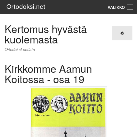
Ortodoksi.net
VALIKKO
Ortodoksinen kirkko
Kertomus hyvästä
kuolemasta
Haku
Ortodoksi.netista
Kirkkomme Aamun
Koitossa - osa 19