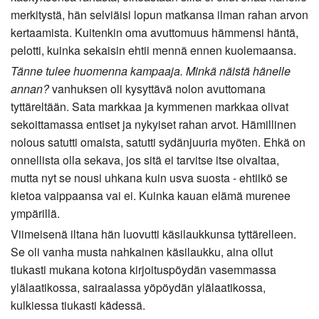
merkitystä, hän selviäisi lopun matkansa ilman rahan arvon
kertaamista. Kuitenkin oma avuttomuus hämmensi häntä,
pelotti, kuinka sekaisin ehtii mennä ennen kuolemaansa.
Tänne tulee huomenna kampaaja. Minkä näistä hänelle
annan?
vanhuksen oli kysyttävä nolon avuttomana
tyttäreltään. Sata markkaa ja kymmenen markkaa olivat
sekoittamassa entiset ja nykyiset rahan arvot. Hämillinen
nolous satutti omaista, satutti sydänjuuria myöten. Ehkä on
onnellista olla sekava, jos sitä ei tarvitse itse oivaltaa,
mutta nyt se nousi uhkana kuin usva suosta - ehtiikö se
kietoa vaippaansa vai ei. Kuinka kauan elämä murenee
ympärillä.
Viimeisenä iltana hän luovutti käsilaukkunsa tyttärelleen.
Se oli vanha musta nahkainen käsilaukku, aina ollut
tiukasti mukana kotona kirjoituspöydän vasemmassa
ylälaatikossa, sairaalassa yöpöydän ylälaatikossa,
kulkiessa tiukasti kädessä.