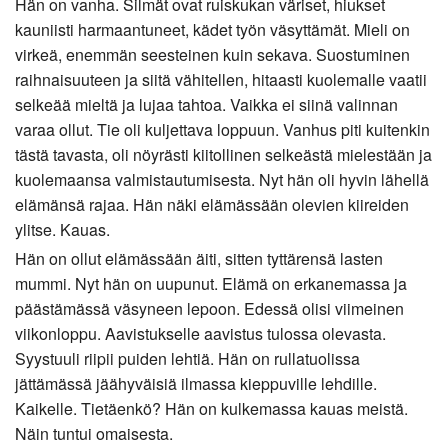
Hän on vanha. Silmät ovat ruiskukan väriset, hiukset
kauniisti harmaantuneet, kädet työn väsyttämät. Mieli on
virkeä, enemmän seesteinen kuin sekava. Suostuminen
raihnaisuuteen ja siitä vähitellen, hitaasti kuolemalle vaatii
selkeää mieltä ja lujaa tahtoa. Vaikka ei siinä valinnan
varaa ollut. Tie oli kuljettava loppuun. Vanhus piti kuitenkin
tästä tavasta, oli nöyrästi kiitollinen selkeästä mielestään ja
kuolemaansa valmistautumisesta. Nyt hän oli hyvin lähellä
elämänsä rajaa. Hän näki elämässään olevien kiireiden
ylitse. Kauas.
Hän on ollut elämässään äiti, sitten tyttärensä lasten
mummi. Nyt hän on uupunut. Elämä on erkanemassa ja
päästämässä väsyneen lepoon. Edessä olisi viimeinen
viikonloppu. Aavistukselle aavistus tulossa olevasta.
Syystuuli riipii puiden lehtiä. Hän on rullatuolissa
jättämässä jäähyväisiä ilmassa kieppuville lehdille.
Kaikelle. Tietäenkö? Hän on kulkemassa kauas meistä.
Näin tuntui omaisesta.