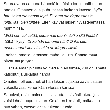
Seuraavana aamuna hänestä tehtäisiin terminaalihoidon
päätös. Omainen olisi puhumassa lääkärin kanssa.
Kyllä
hän tietää elämänsä rajat. Ei tämä ole depressiosta
johtuvaa. Sen tuntee.
Eilen kävivät lapset hyvästelemässä
mumminsa.
Mistä sen voi tietää, kuoleman olon? Voiko sitä tietää?
lääkäri kysyi.
Onko hän sanonut niin? Onko ollut
masentunut? Jos sittenkin antidepressiiviä.
Lääkäri ihmetteli omaisen rauhallisuutta. Samaa rotua
olivat, äiti ja tytär.
Ei sitä elämän pituutta voi tietää. Sen tuntee, kun on läheltä
katsonut ja uskaltaa nähdä.
Omainen oli uupunut, ei hän jaksanut jakaa aavistustaan
vakuuttavasti kenenkään vieraan kanssa.
Sanoivat, että omaisen tulisi saada riittävästi tukea, jotta
voisi tehdä luopumistaan. Omainen hymähti, matkaa on
niin vähän, etteivät ehtisi tukeaan tuoda.