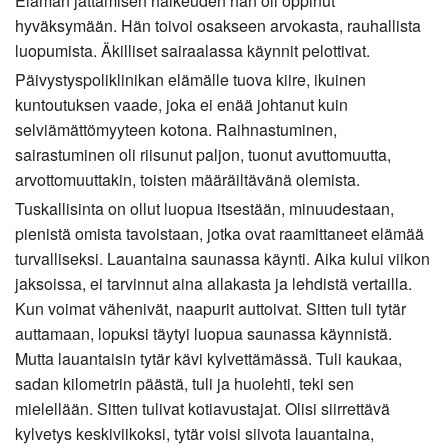
Elämän jättämisen haikeuden hän oli oppinut
hyväksymään. Hän toivoi osakseen arvokasta, rauhallista
luopumista. Äkilliset sairaalassa käynnit pelottivat.
Päivystyspoliklinikan elämälle tuova kiire, ikuinen
kuntoutuksen vaade, joka ei enää johtanut kuin
selviämättömyyteen kotona. Raihnastuminen,
sairastuminen oli riisunut paljon, tuonut avuttomuutta,
arvottomuuttakin, toisten määräiltävänä olemista.
Tuskallisinta on ollut luopua itsestään, minuudestaan,
pienistä omista tavoistaan, jotka ovat raamittaneet elämää
turvalliseksi. Lauantaina saunassa käynti. Aika kului viikon
jaksoissa, ei tarvinnut aina allakasta ja lehdistä vertailla.
Kun voimat vähenivät, naapurit auttoivat. Sitten tuli tytär
auttamaan, lopuksi täytyi luopua saunassa käynnistä.
Mutta lauantaisin tytär kävi kylvettämässä. Tuli kaukaa,
sadan kilometrin päästä, tuli ja huolehti, teki sen
mielellään. Sitten tulivat kotiavustajat. Olisi siirrettävä
kylvetys keskiviikoksi, tytär voisi siivota lauantaina,