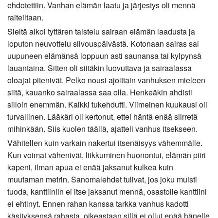
ehdotettiin. Vanhan elämän laatu ja järjestys oli mennä
raiteiltaan.
Sieltä alkoi tyttären taistelu sairaan elämän laadusta ja
loputon neuvottelu siivouspäivästä. Kotonaan sairas sai
uupuneen elämänsä loppuun asti saunansa tai kylpynsä
lauantaina. Sitten oli siitäkin luovuttava ja sairaalassa
oloajat pitenivät. Pelko nousi ajoittain vanhuksen mieleen
siitä, kauanko sairaalassa saa olla. Henkeäkin ahdisti
silloin enemmän. Kaikki tukehdutti. Viimeinen kuukausi oli
turvallinen. Lääkäri oli kertonut, ettei häntä enää siirretä
mihinkään. Siis kuolen täällä, ajatteli vanhus itsekseen.
Vähitellen kuin varkain nakertui itsenäisyys vähemmälle.
Kun voimat vähenivät, liikkuminen huonontui, elämän piiri
kapeni, ilman apua ei enää jaksanut kulkea kuin
muutaman metrin. Sanomalehdet tulivat, jos joku muisti
tuoda, kanttiiniin ei itse jaksanut mennä, osastolle kanttiini
ei ehtinyt. Ennen rahan kanssa tarkka vanhus kadotti
käsityksensä rahasta, oikeastaan sillä ei ollut enää hänelle