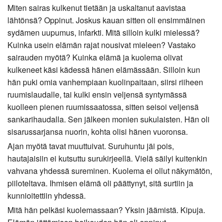
Miten sairas kulkenut tietään ja uskaltanut aavistaa
lähtönsä? Oppinut. Joskus kauan sitten oli ensimmäinen
sydämen uupumus, infarkti. Mitä silloin kulki mielessä?
Kuinka usein elämän rajat nousivat mieleen? Vastako
sairauden myötä? Kuinka elämä ja kuolema olivat
kulkeneet käsi kädessä hänen elämässään. Silloin kun
hän puki omia vanhempiaan kuolinpaitaan, siirsi riiheen
ruumislaudalle, tai kulki ensin veljensä syntymässä
kuolleen pienen ruumissaatossa, sitten seisoi veljensä
sankarihaudalla. Sen jälkeen monien sukulaisten. Hän oli
sisarussarjansa nuorin, kohta olisi hänen vuoronsa.
Ajan myötä tavat muuttuivat. Suruhuntu jäi pois,
hautajaisiin ei kutsuttu surukirjeellä. Vielä säilyi kuitenkin
vahvana yhdessä sureminen. Kuolema ei ollut näkymätön,
piiloteltava. Ihmisen elämä oli päättynyt, sitä surtiin ja
kunnioitettiin yhdessä.
Mitä hän pelkäsi kuolemassaan? Yksin jäämistä. Kipuja.