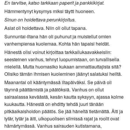
En tarvitse, katso tarkkaan paperit ja pankkikirjat.
Hämmentynyt kysymys miksi täytti huoneen.
Sinun on hoidettava perunkirjoitus.
Asiat oli hoidettava. Niin oli ollut tapana.
Sunnuntai-iltana hän oli puhunut ja muistellut omien
vanhempiensa kuolemaa. Kohta hän tapaisi heidät.
Hänestä olisi voinut kirjoittaa tarkkailukaavakkeisiin:
seesteinen vanhus, tehnyt luopumistaan, on turvallisella
mielellä. Mutta huomasiko kukaan ammattiauttajista sitä?
Olisiko tämän ihmisen kuoleminen jäänyt salatuksi heiltä.
Maanantai oli kääntymässä iltapäiväksi. Se päivä oli
täynnä päättämistä ja päätöksiä. Vanhus on ollut
sairaalassa keväästä, kesän kautta syksyyn, ajassa kolme
kuukautta. Hänestä on ehditty tehdä juuri tänään
pitkäaikaishoidon päätös. Se jää häneltä tietämättä. Äiti ja
tytär, tytär ja äiti, ulkopuolisen silmissä rajat ja roolit ovat
hämärtymässä. Vanhus sairauden kutistamana,