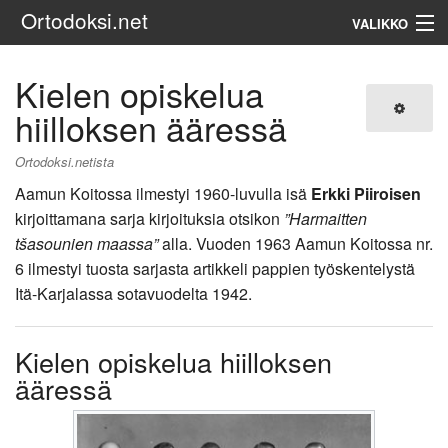
Ortodoksi.net
VALIKKO
Ortodoksinen kirkko
Kielen opiskelua
hiilloksen ääressä
Haku
Ortodoksi.netista
Aamun Koitossa ilmestyi 1960-luvulla isä
Erkki Piiroisen
kirjoittamana sarja kirjoituksia otsikon
”Harmaitten
tšasounien maassa”
alla. Vuoden 1963 Aamun Koitossa nr.
6 ilmestyi tuosta sarjasta artikkeli pappien työskentelystä
Itä-Karjalassa sotavuodelta 1942.
Kielen opiskelua hiilloksen
ääressä