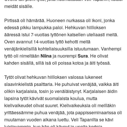
meidät sisälle.
Pirtissä oli hämärää. Huoneen nurkassa oli ikoni, jonka
edessä pikku lampukka paloi. Hehkuvan hiilloksen
ääressä istui 7-vuotias tyttönen katsellen uteliaasti meitä.
Oven avannut 14-vuotias tyttö kehotti meitä
venäjänkielisillä kohteliaisuuksilla istuutumaan. Vanhempi
tyttö oli nimeltään
Niina
ja nuorempi
Sura
. He olivat
kahden sisällä, sillä isä oli poissa kotoa ja äiti työssä.
Tytöt olivat hehkuvan hiilloksen valossa lukeneet
slaavinkielistä psalttaria. He puhuivat venäjää, vaikka äiti
olikin karjalaisia, tosin jo venäläistynyt. Karjalaisen äidin
lapsina tytöt kävivät suomalaista koulua, mutta
kielivaikeudet olivat suuret. Kielivaikeuksia oli meilläkin
yrittäessämme puhua venäjää, jota pappisseminaarissa oli
muutaman vuoden aikana luettu. Veli Tapanilta se kävi
luistavammin, kun hän oli käynyt jo useita kertoja