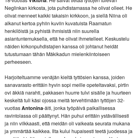
18-vuotias
Viktoria
. He saivat tietää tyttöjen tulevan
Neglinkan kirkosta, jota puhdistamassa he olivat olleet. He
olivat menneet kaikki takaisin kirkkoon, ja siellä Niina oli
alkanut kertoa pyhiin kuviin kuvatuista Raamatun
henkilöistä ja pyhistä ihmisistä niin suurella
asiantuntemuksella, että he olivat ihmetelleet. Keskustelu
näiden kirkonpuhdistajien kanssa oli johtanut heidät
tutustumaan tähän Mäkikadun mielenkiintoiseen
perheeseen.
Harjoiteltuamme venäjän kieltä tyttösien kanssa, joiden
sanavarasto erittäin hyvin sopi meille opeteltavaksi, pirtin
ovi äkkiä narahti, pakkasen huurre tulvi sisälle ja huurteen
keskeltä tuli käsi ojossa meitä tervehtimään tyttöjen 32-
vuotias
Antonina
-äiti, jonka työpäivä paikallisessa
ravintolassa oli päättynyt. Hän puhui erittäin ystävällisesti
ja niin vilkkaasti, että meidän oli vaikeata seurata mukana
ja ymmärtää kaikkea. Ilta kului hupaisesti teetä juodessa ja