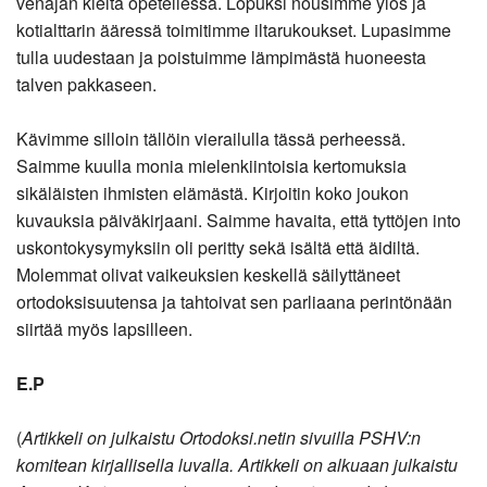
venäjän kieltä opetellessa. Lopuksi nousimme ylös ja
kotialttarin ääressä toimitimme iltarukoukset. Lupasimme
tulla uudestaan ja poistuimme lämpimästä huoneesta
talven pakkaseen.
Kävimme silloin tällöin vierailulla tässä perheessä.
Saimme kuulla monia mielenkiintoisia kertomuksia
sikäläisten ihmisten elämästä. Kirjoitin koko joukon
kuvauksia päiväkirjaani. Saimme havaita, että tyttöjen into
uskontokysymyksiin oli peritty sekä isältä että äidiltä.
Molemmat olivat vaikeuksien keskellä säilyttäneet
ortodoksisuutensa ja tahtoivat sen parliaana perintönään
siirtää myös lapsilleen.
E.P
(
Artikkeli on julkaistu Ortodoksi.netin sivuilla PSHV:n
komitean kirjallisella luvalla. Artikkeli on alkuaan julkaistu