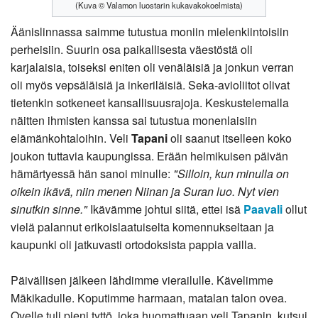
(Kuva © Valamon luostarin kukavakokoelmista)
Äänislinnassa saimme tutustua moniin mielenkiintoisiin
perheisiin. Suurin osa paikallisesta väestöstä oli
karjalaisia, toiseksi eniten oli venäläisiä ja jonkun verran
oli myös vepsäläisiä ja inkeriläisiä. Seka-avioliitot olivat
tietenkin sotkeneet kansallisuusrajoja. Keskustelemalla
näitten ihmisten kanssa sai tutustua monenlaisiin
elämänkohtaloihin. Veli
Tapani
oli saanut itselleen koko
joukon tuttavia kaupungissa. Erään helmikuisen päivän
hämärtyessä hän sanoi minulle:
"Silloin, kun minulla on
oikein ikävä, niin menen Niinan ja Suran luo. Nyt vien
sinutkin sinne."
Ikävämme johtui siitä, ettei isä
Paavali
ollut
vielä palannut erikoislaatuiselta komennukseltaan ja
kaupunki oli jatkuvasti ortodoksista pappia vailla.
Päivällisen jälkeen lähdimme vierailulle. Kävelimme
Mäkikadulle. Koputimme harmaan, matalan talon ovea.
Ovelle tuli pieni tyttö, joka huomattuaan veli Tapanin, kutsui