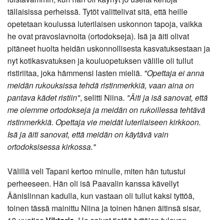
tällaisissa perheissä. Tytöt valittelivat sitä, että heille
opetetaan koulussa luterilaisen uskonnon tapoja, vaikka
he ovat pravoslavnoita (ortodokseja). Isä ja äiti olivat
pitäneet huolta heidän uskonnollisesta kasvatuksestaan ja
nyt kotikasvatuksen ja kouluopetuksen välille oli tullut
ristiriitaa, joka hämmensi lasten mieliä.
"Opettaja ei anna
meidän rukouksissa tehdä ristinmerkkiä, vaan aina on
pantava kädet ristiin"
, selitti Niina.
"Äiti ja isä sanovat, että
me olemme ortodokseja ja meidän on rukoillessa tehtävä
ristinmerkkiä. Opettaja vie meidät luterilaiseen kirkkoon.
Isä ja äiti sanovat, että meidän on käytävä vain
ortodoksisessa kirkossa."
Välillä veli Tapani kertoo minulle, miten hän tutustui
perheeseen. Hän oli isä Paavalin kanssa kävellyt
Äänislinnan kadulla, kun vastaan oli tullut kaksi tyttöä,
toinen tässä mainittu Niina ja toinen hänen äitinsä sisar,