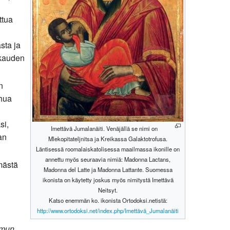
ttua
sta ja
kkauden
n
uhua
si,
Imettävä Jumalanäiti. Venäjällä se nimi on
an
Mlekopitateljnitsa ja Kreikassa Galaktotrofusa.
Läntisessä roomalaiskatolisessa maailmassa ikonille on
annettu myös seuraavia nimiä: Madonna Lactans,
mästä
Madonna del Latte ja Madonna Lattante. Suomessa
ikonista on käytetty joskus myös nimitystä Imettävä
Neitsyt.
Katso enemmän ko. ikonista Ortodoksi.netistä:
http://www.ortodoksi.net/index.php/Imettävä_Jumalanäiti
Aamun