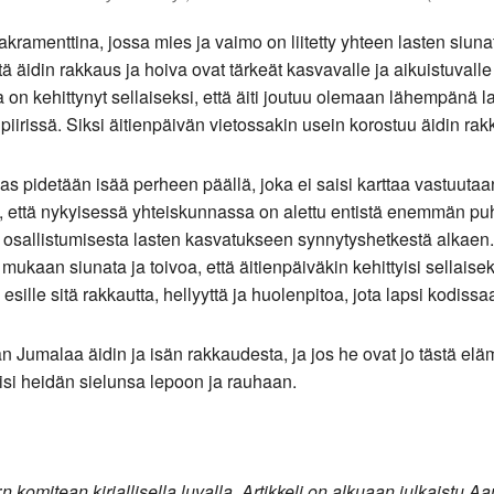
kramenttina, jossa mies ja vaimo on liitetty yhteen lasten siuna
ä äidin rakkaus ja hoiva ovat tärkeät kasvavalle ja aikuistuvalle
n kehittynyt sellaiseksi, että äiti joutuu olemaan lähempänä la
issä. Siksi äitienpäivän vietossakin usein korostuu äidin ra
 pidetään isää perheen päällä, joka ei saisi karttaa vastuutaa
tä, että nykyisessä yhteiskunnassa on alettu entistä enemmän p
 osallistumisesta lasten kasvatukseen synnytyshetkestä alkaen.
kaan siunata ja toivoa, että äitienpäiväkin kehittyisi sellaisek
 esille sitä rakkautta, hellyyttä ja huolenpitoa, jota lapsi kodissa
 Jumalaa äidin ja isän rakkaudesta, ja jos he ovat jo tästä elä
aisi heidän sielunsa lepoon ja rauhaan.
:n komitean kirjallisella luvalla. Artikkeli on alkuaan julkaistu 