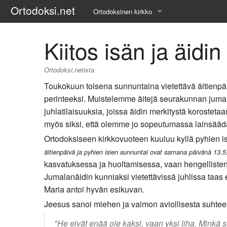
Ortodoksi.net
Ortodoksinen kirkko
Tietopankki
Kiitos isän ja äid
Liturgiset tekstit
Ortodoksi.netista
Opetuspuheet
Toukokuun toisena sunnuntaina vietettävä äitienpäiv
perinteeksi. Muistelemme äitejä seurakunnan jumal
Kirkkohistoria
juhlatilaisuuksia, joissa äidin merkitystä korostet
myös siksi, että olemme jo sopeutumassa lainsäädän
Etiikka
Ortodoksiseen kirkkovuoteen kuuluu kyllä pyhien isi
Uskonoppi
äitienpäivä ja pyhien isien sunnuntai ovat samana päivänä 13.
kasvatuksessa ja huoltamisessa, vaan hengellisten 
Kirkkotaide
Jumalanäidin kunniaksi vietettävissä juhlissa taas e
Maria antoi hyvän esikuvan.
Pyhät ihmiset
Jeesus sanoi miehen ja vaimon aviollisesta suhtee
Suomen kirkko
"He eivät enää ole kaksi, vaan yksi liha. Minkä s