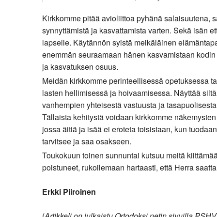
Kirkkoon liittyminen
Kirkkomme pitää avioliittoa pyhänä salaisuutena, sa
synnyttämistä ja kasvattamista varten. Sekä isän ett
lapselle. Käytännön syistä meikäläinen elämäntapa o
enemmän seuraamaan hänen kasvamistaan kodin piir
ja kasvatuksen osuus.
Meidän kirkkomme perinteellisessä opetuksessa taas
lasten hellimisessä ja hoivaamisessa. Näyttää sil
vanhempien yhteisestä vastuusta ja tasapuolisesta
Tällaista kehitystä voidaan kirkkomme näkemysten mu
jossa äitiä ja isää ei eroteta toisistaan, kun tuodaan
tarvitsee ja saa osakseen.
Toukokuun toinen sunnuntai kutsuu meitä kiittämään
poistuneet, rukoilemaan hartaasti, että Herra saatt
Erkki Piiroinen
(
Artikkeli on julkaistu Ortodoksi.netin sivuilla PSHV