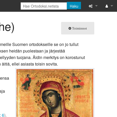
Haku
Tänne viittaava
Kirjaud
he)
Toiminnot
Linkitettyjen s
Toimintosivut
meille Suomen ortodokseille se on jo tullut
ksen heidän puolestaan ja järjestää
Tulostettava ve
hellyyden tuojana. Äidin merkitys on korostunut
ä, ellei asiasta toisin sovita.
Ikilinkki
Sivun tiedot
stensa
Tuoreet muutok
aja
Ohje
: 6
).