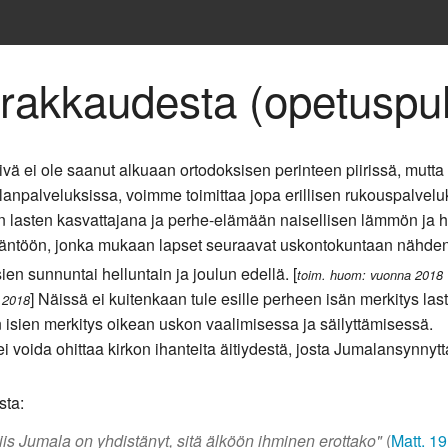
in rakkaudesta (opetuspu
ä ei ole saanut alkuaan ortodoksisen perinteen piirissä, mutta 
anpalveluksissa, voimme toimittaa jopa erillisen rukouspalvelu
aan lasten kasvattajana ja perhe-elämään naisellisen lämmön ja 
töön, jonka mukaan lapset seuraavat uskontokuntaan nähden äiti
en sunnuntai helluntain ja joulun edellä. [
toim. huom: vuonna 2018
] Näissä ei kuitenkaan tule esille perheen isän merkitys la
5.2018
isien merkitys oikean uskon vaalimisessa ja säilyttämisessä.
i voida ohittaa kirkon ihanteita äitiydestä, josta Jumalansynnytt
sta:
iis Jumala on yhdistänyt, sitä älköön ihminen erottako"
(
Matt. 19