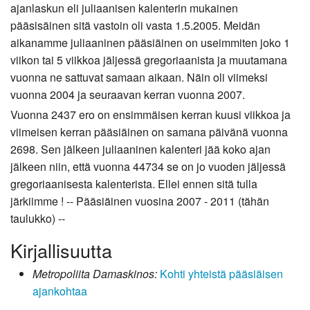
ajanlaskun eli juliaanisen kalenterin mukainen
pääsisäinen sitä vastoin oli vasta 1.5.2005. Meidän
aikanamme juliaaninen pääsiäinen on useimmiten joko 1
viikon tai 5 viikkoa jäljessä gregoriaanista ja muutamana
vuonna ne sattuvat samaan aikaan. Näin oli viimeksi
vuonna 2004 ja seuraavan kerran vuonna 2007.
Vuonna 2437 ero on ensimmäisen kerran kuusi viikkoa ja
viimeisen kerran pääsiäinen on samana päivänä vuonna
2698. Sen jälkeen juliaaninen kalenteri jää koko ajan
jälkeen niin, että vuonna 44734 se on jo vuoden jäljessä
gregoriaanisesta kalenterista. Ellei ennen sitä tulla
järkiimme ! -- Pääsiäinen vuosina 2007 - 2011 (tähän
taulukko) --
Kirjallisuutta
Metropoliita Damaskinos:
Kohti yhteistä pääsiäisen
ajankohtaa