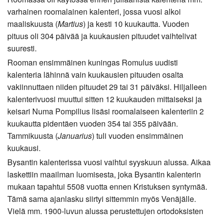
varhainen roomalainen kalenteri, jossa vuosi alkoi
maaliskuusta (
Martius
) ja kesti 10 kuukautta. Vuoden
pituus oli 304 päivää ja kuukausien pituudet vaihtelivat
suuresti.
Rooman ensimmäinen kuningas Romulus uudisti
kalenteria lähinnä vain kuukausien pituuden osalta
vakiinnuttaen niiden pituudet 29 tai 31 päiväksi. Hiljalleen
kalenterivuosi muuttui sitten 12 kuukauden mittaiseksi ja
keisari Numa Pompilius lisäsi roomalaiseen kalenteriin 2
kuukautta pidentäen vuoden 354 tai 355 päivään.
Tammikuusta (
Januarius
) tuli vuoden ensimmäinen
kuukausi.
Bysantin kalenterissa vuosi vaihtui syyskuun alussa. Aikaa
laskettiin maailman luomisesta, joka Bysantin kalenterin
mukaan tapahtui 5508 vuotta ennen Kristuksen syntymää.
Tämä sama ajanlasku siirtyi sittemmin myös Venäjälle.
Vielä mm. 1900-luvun alussa perustettujen ortodoksisten