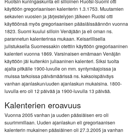
Ruotsin kuningaskunta eli silloinen Ruotsi-Suomi otti
käyttöön gregoriaanisen kalenterin 1.3.1753. Muutamien
sekavien vuosien ja järjestelyjen jälkeen Ruotsi otti
käyttöönsä myös gregoriaanisen pääsiäissäännön vuonna
1823. Suomi kuului silloin Venäjään ja eli oman ns.
parannetun kalenterinsa mukaan. Keisarillisella
julistuksella Suomessakin otettiin käyttöön gregoriaaninen
kalenteri vuonna 1869. Varsinaisen emämaan Venäjän
käyttöön jäi kuitenkin juliaaninen kalenteri. Siksi tuolta
ajalta pitkälle 1900-luvulle on mm. syntymäajoissa ja
muissa tarkoissa päivämäärissä ns. kaksoispäiväys
vanhan ajanlaskun/uuden ajanlaskun mukaisina. 1800-
luvulla ero oli 12 päivää ja 1900-luvulla 13 päivää.
Kalenterien eroavuus
Vuonna 2005 vanhan ja uuden pääsiäisen ero oli
suurimmillaan. Uuden ajanlaskun eli gregoriaanisen
kalenterin mukainen pääsiäinen oli 27.3.2005 ja vanhan