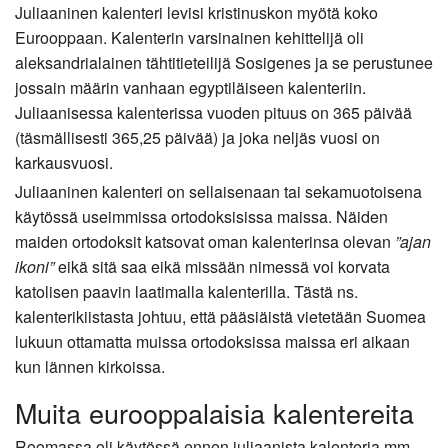
Juliaaninen kalenteri levisi kristinuskon myötä koko
Eurooppaan. Kalenterin varsinainen kehittelijä oli
aleksandrialainen tähtitieteilijä Sosigenes ja se perustunee
jossain määrin vanhaan egyptiläiseen kalenteriin.
Juliaanisessa kalenterissa vuoden pituus on 365 päivää
(täsmällisesti 365,25 päivää) ja joka neljäs vuosi on
karkausvuosi.
Juliaaninen kalenteri on sellaisenaan tai sekamuotoisena
käytössä useimmissa ortodoksisissa maissa. Näiden
maiden ortodoksit katsovat oman kalenterinsa olevan
”ajan
ikoni”
eikä sitä saa eikä missään nimessä voi korvata
katolisen paavin laatimalla kalenterilla. Tästä ns.
kalenterikiistasta johtuu, että pääsiäistä vietetään Suomea
lukuun ottamatta muissa ortodoksissa maissa eri aikaan
kun lännen kirkoissa.
Muita eurooppalaisia kalentereita
Roomassa oli käytössä ennen juliaanista kalenteria mm.