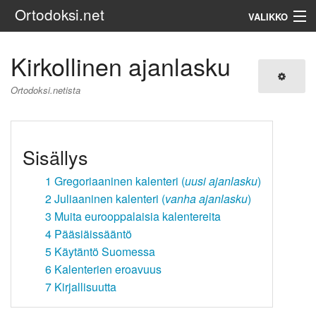
Ortodoksi.net
VALIKKO
Ortodoksinen kirkko
Kirkollinen ajanlasku
Haku
Ortodoksi.netista
Sisällys
1
Gregoriaaninen kalenteri (
uusi ajanlasku
)
2
Juliaaninen kalenteri (
vanha ajanlasku
)
3
Muita eurooppalaisia kalentereita
4
Pääsiäissääntö
5
Käytäntö Suomessa
6
Kalenterien eroavuus
7
Kirjallisuutta