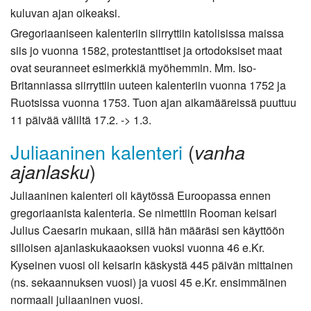
kuluvan ajan oikeaksi.
Gregoriaaniseen kalenteriin siirryttiin katolisissa maissa
siis jo vuonna 1582, protestanttiset ja ortodoksiset maat
ovat seuranneet esimerkkiä myöhemmin. Mm. Iso-
Britanniassa siirryttiin uuteen kalenteriin vuonna 1752 ja
Ruotsissa vuonna 1753. Tuon ajan aikamääreissä puuttuu
11 päivää väliltä 17.2. -> 1.3.
Juliaaninen kalenteri
(
vanha
)
ajanlasku
Juliaaninen kalenteri oli käytössä Euroopassa ennen
gregoriaanista kalenteria. Se nimettiin Rooman keisari
Julius Caesarin mukaan, sillä hän määräsi sen käyttöön
silloisen ajanlaskukaaoksen vuoksi vuonna 46 e.Kr.
Kyseinen vuosi oli keisarin käskystä 445 päivän mittainen
(ns. sekaannuksen vuosi) ja vuosi 45 e.Kr. ensimmäinen
normaali juliaaninen vuosi.