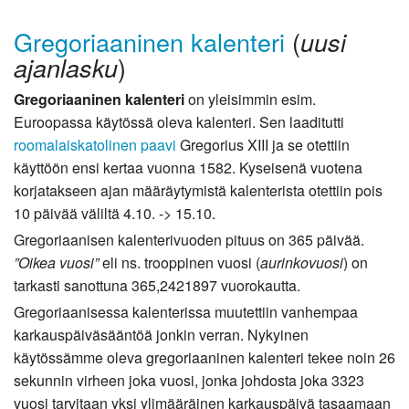
Gregoriaaninen kalenteri
(
uusi
)
ajanlasku
Gregoriaaninen kalenteri
on yleisimmin esim.
Euroopassa käytössä oleva kalenteri. Sen laaditutti
roomalaiskatolinen
paavi
Gregorius XIII ja se otettiin
käyttöön ensi kertaa vuonna 1582. Kyseisenä vuotena
korjatakseen ajan määräytymistä kalenterista otettiin pois
10 päivää väliltä 4.10. -> 15.10.
Gregoriaanisen kalenterivuoden pituus on 365 päivää.
”Oikea vuosi”
eli ns. trooppinen vuosi (
aurinkovuosi
) on
tarkasti sanottuna 365,2421897 vuorokautta.
Gregoriaanisessa kalenterissa muutettiin vanhempaa
karkauspäiväsääntöä jonkin verran. Nykyinen
käytössämme oleva gregoriaaninen kalenteri tekee noin 26
sekunnin virheen joka vuosi, jonka johdosta joka 3323
vuosi tarvitaan yksi ylimääräinen karkauspäivä tasaamaan