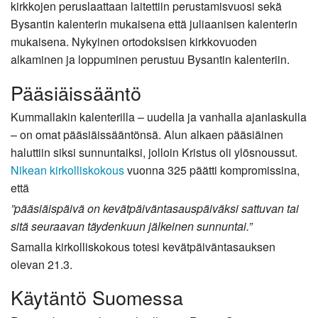
kirkkojen peruslaattaan laitettiin perustamisvuosi sekä
Bysantin kalenterin mukaisena että juliaanisen kalenterin
mukaisena. Nykyinen ortodoksisen kirkkovuoden
alkaminen ja loppuminen perustuu Bysantin kalenteriin.
Pääsiäissääntö
Kummallakin kalenterilla – uudella ja vanhalla ajanlaskulla
– on omat pääsiäissääntönsä. Alun alkaen pääsiäinen
haluttiin siksi sunnuntaiksi, jolloin Kristus oli ylösnoussut.
Nikean kirkolliskokous
vuonna 325 päätti kompromissina,
että
”pääsiäispäivä on kevätpäiväntasauspäiväksi sattuvan tai
sitä seuraavan täydenkuun jälkeinen sunnuntai.”
Samalla kirkolliskokous totesi kevätpäiväntasauksen
olevan 21.3.
Käytäntö Suomessa