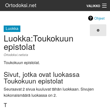
Ortodoksi.net
VALIKKO
Ortodoksinen kirkko
Ohjeet
Luokka
Haku
Luokka
:
Toukokuun
epistolat
Ortodoksi.netista
Toukokuun epistolat.
Sivut, jotka ovat luokassa
Toukokuun epistolat
Seuraavat 2 sivua kuuluvat tähän luokkaan. Sivujen
kokonaismäärä luokassa on 2.
T