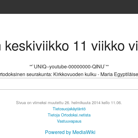
 keskiviikko 11 viikko v
'"`UNIQ--youtube-00000000-QINU`"'
todoksinen seurakunta: Kirkkovuoden kulku - Maria Egyptiläis
Sivua on viimeksi muutettu 26. helmikuuta 2014 kello 11.06.
Tietosuojakäytäntö
Tietoja Ortodoksi.netista
Vastuuvapaus
Powered by MediaWiki