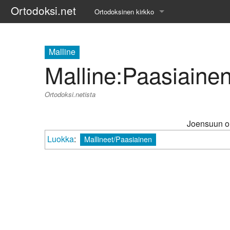
Ortodoksi.net
Ortodoksinen kirkko
Tietopankki
Malline
Liturgiset tekstit
Malline
:
Paasiainen
Opetuspuheet
Ortodoksi.netista
Kirkkohistoria
Joensuun or
Etiikka
Luokka
:
Mallineet/Paasiainen
Uskonoppi
Kirkkotaide
Pyhät ihmiset
Suomen kirkko