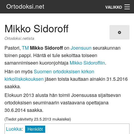
Ortodoksi.net
VALIKKO
Ortodoksinen kirkko
Mikko Sidoroff
Haku
Ortodoksi.netista
Pastori,
TM
Mikko Sidoroff
on
Joensuun
seurakunnan
toinen pappi. Häntä ei tule sekoittaa toiseen
samannimiseen kuoronjohtaja
Mikko Sidoroffiin
.
Hän on myös
Suomen ortodoksisen kirkon
kirkolliskokouksen
jäsen toista kauttaan ainakin 31.5.2016
saakka.
Elokuun 2013 alusta hän toimii Joensuussa sijaitsevan
ortodoksisen seuminaarin vastaavana opettajana
30.6.2014 saakka.
(Tiedot päivitetty 23.5.2013 mukaisiksi)
Luokka
:
Henkilöt