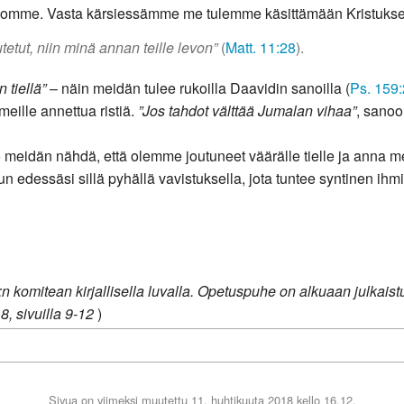
vomme. Vasta kärsiessämme me tulemme käsittämään Kristuksen
tetut, niin minä annan teille levon”
(
Matt. 11:28
).
 tiellä”
– näin meidän tulee rukoilla Daavidin sanoilla (
Ps. 159
meille annettua ristiä.
”Jos tahdot välttää Jumalan vihaa”
, sano
meidän nähdä, että olemme joutuneet väärälle tielle ja anna m
 edessäsi sillä pyhällä vavistuksella, jota tuntee syntinen ih
HV:n komitean kirjallisella luvalla. Opetuspuhe on alkuaan julk
8, sivuilla 9-12
)
Sivua on viimeksi muutettu 11. huhtikuuta 2018 kello 16.12.