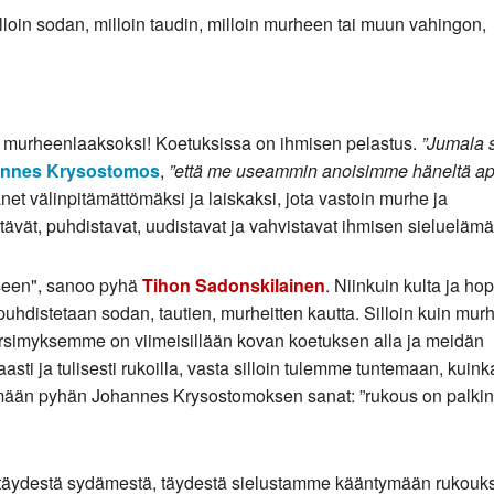
illoin sodan, milloin taudin, milloin murheen tai muun vahingon,
 murheenlaaksoksi! Koetuksissa on ihmisen pelastus.
”Jumala s
nnes Krysostomos
,
”että me useammin anoisimme häneltä ap
net välinpitämättömäksi ja laiskaksi, jota vastoin murhe ja
stävät, puhdistavat, uudistavat ja vahvistavat ihmisen sieluelämä
kseen", sanoo pyhä
Tihon Sadonskilainen
. Niinkuin kulta ja ho
uhdistetaan sodan, tautien, murheitten kautta. Silloin kuin mur
rsimyksemme on viimeisillään kovan koetuksen alla ja meidän
i ja tulisesti rukoilla, vasta silloin tulemme tuntemaan, kuink
ämään pyhän Johannes Krysostomoksen sanat: ”rukous on palkin
täydestä sydämestä, täydestä sielustamme kääntymään rukoukse