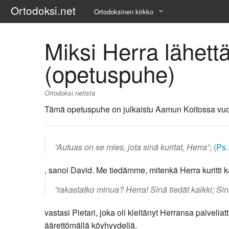
Ortodoksi.net
Ortodoksinen kirkko
Tietopankki
Miksi Herra lähett
Liturgiset tekstit
(opetuspuhe)
Opetuspuheet
Ortodoksi.netista
Kirkkohistoria
Tämä opetuspuhe on julkaistu Aamun Koitossa vuon
Etiikka
”Autuas on se mies, jota sinä kuritat, Herra”
, (
Ps.
Uskonoppi
, sanoi David. Me tiedämme, mitenkä Herra kuritti ka
Kirkkotaide
”rakastatko minua? Herra! Sinä tiedät kaikki; Sinä
Pyhät ihmiset
vastasi Pietari, joka oli kieltänyt Herransa palveli
Suomen kirkko
äärettömällä köyhyydellä.