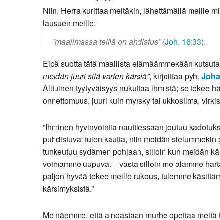
Niin, Herra kurittaa meitäkin, lähettämällä meille m
Kirkkoon liittyminen
lausuen meille:
”maailmassa teillä on ahdistus”
(
Joh. 16:33
).
Eipä suotta tätä maallista elämäämmekään kutsuta
meidän juuri sitä varten kärsiä”
, kirjoittaa pyh.
Joha
Alituinen tyytyväisyys nukuttaa ihmistä; se tekee hä
onnettomuus, juuri kuin myrsky tai ukkosilma, virki
”Ihminen hyvinvointia nauttiessaan joutuu kadotu
puhdistuvat tulen kautta, niin meidän sielummekin p
tunkeutuu sydämen pohjaan, silloin kun meidän kä
voimamme uupuvat – vasta silloin me alamme hartaast
paljon hyvää tekee meille rukous, tulemme käsitt
kärsimyksistä.”
Me näemme, että ainoastaan murhe opettaa meitä 