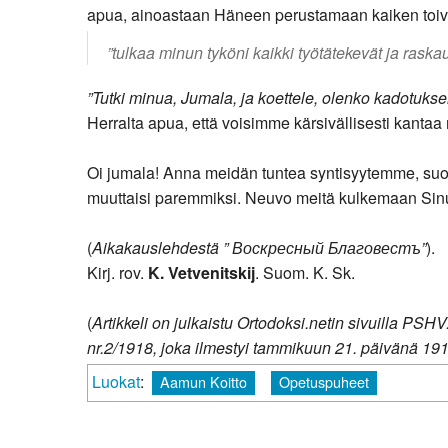
apua, ainoastaan Häneen perustamaan kaiken toi
”tulkaa minun tyköni kaikki työtätekevät ja raskau
”Tutki minua, Jumala, ja koettele, olenko kadotuksen
Herralta apua, että voisimme kärsivällisesti kantaa 
Oi jumala! Anna meidän tuntea syntisyytemme, suo 
muuttaisi paremmiksi. Neuvo meitä kulkemaan Sinun
(
Aikakauslehdestä ” Воскресный Благовестъ”
).
Kirj. rov.
K. Vetvenitskij
. Suom. K. Sk.
(
Artikkeli on julkaistu Ortodoksi.netin sivuilla PS
nr.2/1918, joka ilmestyi tammikuun 21. päivänä 191
Luokat
:
Aamun Koitto
Opetuspuheet