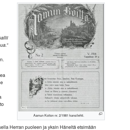
allii
ua.”
n.
pea
he
a
to
Aamun Koiton nr. 2/1981 kansilehti.
lla Herran puoleen ja yksin Häneltä etsimään