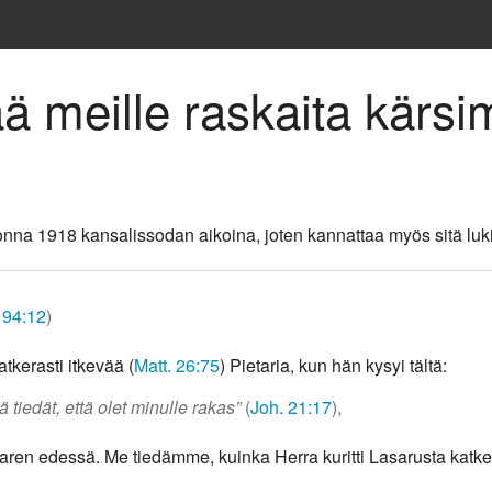
ää meille raskaita kärs
na 1918 kansalissodan aikoina, joten kannattaa myös sitä luk
 94:12
)
tkerasti itkevää (
Matt. 26:75
) Pietaria, kun hän kysyi tältä:
 tiedät, että olet minulle rakas”
(
Joh. 21:17
),
attaren edessä. Me tiedämme, kuinka Herra kuritti Lasarusta katke