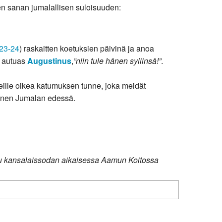
 sanan jumalallisen suloisuuden:
:23-24
) raskaitten koetuksien päivinä ja anoa
o autuas
Augustinus
,
”niin tule hänen syliinsä!”
.
eille oikea katumuksen tunne, joka meidät
minen Jumalan edessä.
aistu kansalaissodan aikaisessa Aamun Koitossa