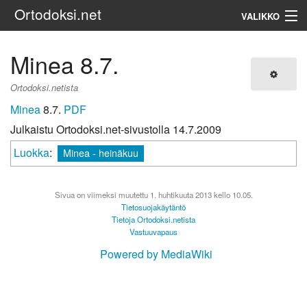
Ortodoksi.net
VALIKKO
Ortodoksinen kirkko
Minea 8.7.
Haku
Ortodoksi.netista
Minea
8.7.
PDF
Julkaistu Ortodoksi.net-sivustolla 14.7.2009
Luokka
:
Minea - heinäkuu
Sivua on viimeksi muutettu 1. huhtikuuta 2013 kello 10.05.
Tietosuojakäytäntö
Tietoja Ortodoksi.netista
Vastuuvapaus
Powered by MediaWiki