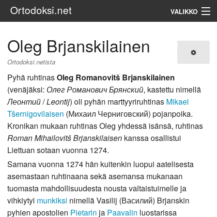
Ortodoksi.net
VALIKKO
Ortodoksinen kirkko
Oleg Brjanskilainen
Haku
Ortodoksi.netista
Pyhä ruhtinas
Oleg Romanovitš Brjanskilainen
(venäjäksi:
Олег Романович Брянский
, kastettu nimellä
Леонтий
/
Leontij
) oli pyhän marttyyriruhtinas
Mikael
Tšernigovilaisen
(Михаил Черниговский) pojanpoika.
Kronikan mukaan ruhtinas Oleg yhdessä isänsä, ruhtinas
Roman Mihailovitš Brjanskilaisen
kanssa osallistui
Liettuan sotaan vuonna 1274.
Samana vuonna 1274 hän kuitenkin luopui aatelisesta
asemastaan ruhtinaana sekä asemansa mukanaan
tuomasta mahdollisuudesta nousta valtaistuimelle ja
vihkiytyi
munkiksi
nimellä Vasilij (Василий) Brjanskin
pyhien apostolien
Pietarin
ja
Paavalin
luostarissa