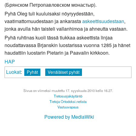
(Брянском Петропавловском монастыр).
Pyhä Oleg tuli kuuluisaksi nöyryydestään,
vaatimattomuudestaan ja ankarasta
askeettisuudestaan
,
jonka avulla hän taisteli vallanhimoa ja ahneutta vastaan.
Pyhä ruhtinas kuoli tässä tiukkaa askeettista linjaa
noudattavassa Brjanskin luostarissa vuonna 1285 ja hänet
haudattiin luostarin Pietarin ja Paavalin kirkkoon.
HAP
Luokat
:
Pyhät
Venäläiset pyhät
Sivua on viimeksi muutettu 17. syyskuuta 2010 kello 16.27.
Tietosuojakäytäntö
Tietoja Ortodoksi.netista
Vastuuvapaus
Powered by MediaWiki