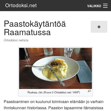
Ortodoksi.net
VALIKKO
Ortodoksinen kirkko
Paastokäytäntöä
Raamatussa
Haku
Ortodoksi.netista
Ruokaa.<bt>(Kuva © Ortodoksi.net / HAP)
Paastoaminen on kuulunut toimivaan elämään jo varhain
ihmiskunnan historiassa. Paaston tapaamme itämaisissa