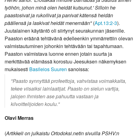
työhön, johon minä olen heidät kutsunut.' Silloin he
paastosivat ja rukoilivat ja panivat kätensä heidän
päällensä ja laskivat heidät menemään"
(
Apt.13:2-3
).
Juutalainen käytäntö oli siirtynyt seurakunnan jäsenille.
Paaston eräänä tehtävänä edelleenkin ymmärrettiin olevan
valmistautuminen johonkin tehtävään tai tapahtumaan.
Paaston valmistava luonne ennen jotain suurta ja
merkittävää elämässä korostuu Jeesuksen näkemyksen
mukaisesti
Basileios Suuren
sanoissa:
"Paasto synnyttää profeettoja, vahvistaa voimakkaita,
tekee viisaiksi lainlaatijat. Paasto on sielun vartija,
jalojen ihmisten ase pahuutta vastaan ja
kilvoittelijoiden koulu."
Olavi Merras
(
Artikkeli on julkaistu Ortodoksi.netin sivuilla PSHV:n