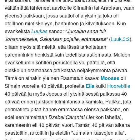
välttämättä lähteneet aavikolle Siinaihin tai Arabiaan, vaan
yleensä paikkaan, jossa saattoi olla yksin ja joka oli
otollinen mietiskelyyn, hartauteen ja kilvoitukseen. Kun
evankelista
Luukas
sanoo:
"Jumalan sana tuli
Johannekselle, Sakariaan pojalle, erämaassa"
(
Luuk.3:2
),
ollaan myös sitä mieltä, että tässä tarkoitetaan
paremminkin henkistä kuin todellista autiomaata. Muiden
evankeliumin kohtien perusteella voi päätellä, että
oleskelun erämaassa piti kestää neljäkymmentä päivää.
Tämä on ainakin yleinen Raamatun kaava:
Mooses
oli
Siinain vuorella 40 päivää, profeetta
Elia
kulki
Hoorebille
40 päivää ja myös Jeesus oli yksinäisessä paikassa 40
päivää ennen julkisen toimintansa alkamista. Paikka, jota
perimätieto pitää hänen erämaassa olonsa paikkana, on
edelleen nimeltään
Dzebel Qarantal
(Jerikon lähellä),
karanteenin eli 40 päivän vuori. Tämän 40 päivän aikana
paastottiin, rukoiltiin ja elettiin "Jumalan kasvojen alla".