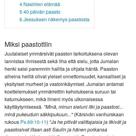
4
Nasiirien elämää
5
40 päivän paasto
6
Jeesuksen näkemys paastosta
Miksi paastottiin
Juutalaiset ymmärsivät paaston tarkoituksena olevan
lannistaa ihmisestä sekä liha että sielu, jotta Jumalan
henki saisi paremmin hallita ja ohjata häntä. Paaston
aiheina heillä olivat yleiset onnettomuudet, kansalliset ja
yksityiset murheet ja vastoinkäymiset. Jumalan antamat
koettelemukset ymmärrettiin kehotuksena suruun tai
katumukseen, mikä ilmeni myös ulkonaisessa
käyttäytymisessä.
"Minä, minun sieluni itki ja paastosi...
minä pukeuduin säkkipukuun..."
(Kärsivän vanhurskaan
rukous
Ps.69:10-11
)
"Ja he pitivät valittajaisia ja itkivät ja
paastosivat iltaan asti Saulin ja hänen poikansa