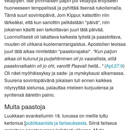
vetäytyen. Itse ylimmäisen papin piti vetäytyä erityiseen
huoneeseen temppelissä ja pyhittää itsensä rukoilemalla.
Tämä suuri sovintopäivä, Jom Kippur, katsottiin niin
tärkeäksi, että kun sanottiin pelkästään "päivä", niin
jokainen käsitti sen tarkoittavan juuri tätä päivää.
Luonnollisesti oli lakattava kaikesta työstä ja paastottava,
muuten oli uhkana kuolemanrangaistus. Apostolien teoissa
juuri tätä aikaa nimitetään "paastonajaksi".
"Kun paljon
aikaa oli kulunut ja purjehtiminen oli jo vaarallista, sillä
paastonaikakin oli jo ohi, varoitti Paavali heitä..."
(
Apt.27:9
)
Oli näet myöhäissyksy ja sade- ja myrskykausi alkamassa.
Suurena sovintopäivänä jokaisen tuli ennen kaikkea
nöyryyttää sielunsa, palauttaa mieleen kurjuutensa ja
syntiensä ääretön paino.
Muita paastoja
Luukkaan evankeliumin 18. luvussa on meille tuttu
kertomus [
publikaanista ja fariseuksesta
. Siinä fariseus