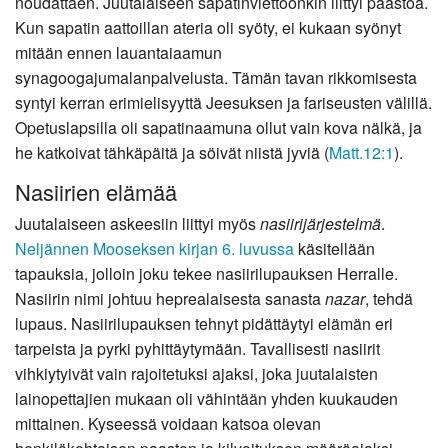
noudattaen. Juutalaiseen sapatinviettoonkin liittyi paastoa.
Kun sapatin aattoillan ateria oli syöty, ei kukaan syönyt
mitään ennen lauantaiaamun
synagoogajumalanpalvelusta. Tämän tavan rikkomisesta
syntyi kerran erimielisyyttä Jeesuksen ja fariseusten välillä.
Opetuslapsilla oli sapatinaamuna ollut vain kova nälkä, ja
he katkoivat tähkäpäitä ja söivät niistä jyviä (
Matt.12:1
).
Nasiirien elämää
Juutalaiseen askeesiin liittyi myös
nasiirijärjestelmä
.
Neljännen Mooseksen kirjan
6. luvussa
käsitellään
tapauksia, jolloin joku tekee nasiirilupauksen Herralle.
Nasiirin nimi johtuu heprealaisesta sanasta
nazar
, tehdä
lupaus. Nasiirilupauksen tehnyt pidättäytyi elämän eri
tarpeista ja pyrki pyhittäytymään. Tavallisesti nasiirit
vihkiytyivät vain rajoitetuksi ajaksi, joka juutalaisten
lainopettajien mukaan oli vähintään yhden kuukauden
mittainen. Kyseessä voidaan katsoa olevan