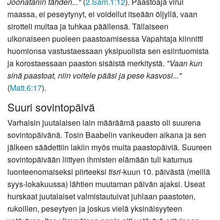
Joonatanin tähden..."
(
2.Sam.1:12
). Paastoaja virui
maassa, ei peseytynyt, ei voidellut itseään öljyllä, vaan
sirotteli multaa ja tuhkaa päällensä. Tällaiseen
ulkonaiseen puoleen paastoamisessa Vapahtaja kiinnitti
huomionsa vastustaessaan yksipuolista sen esiintuomista
ja korostaessaan paaston sisäistä merkitystä.
"Vaan kun
sinä paastoat, niin voitele pääsi ja pese kasvosi..."
(
Matt.6:17
).
Suuri sovintopäivä
Varhaisin juutalaisen lain määräämä paasto oli suurena
sovintopäivänä. Tosin Baabelin vankeuden aikana ja sen
jälkeen säädettiin lakiin myös muita paastopäiviä. Suureen
sovintopäivään liittyen ihmisten elämään tuli katumus
luonteenomaiseksi piirteeksi
tisri
-kuun 10. päivästä (meillä
syys-lokakuussa) lähtien muutaman päivän ajaksi. Useat
hurskaat juutalaiset valmistautuivat juhlaan paastoten,
rukoillen, peseytyen ja joskus vielä yksinäisyyteen