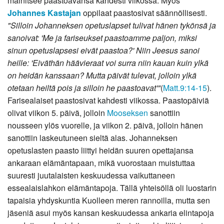
mainitsee paastoavansa kahdesti viikossa. Myös
Johannes Kastajan
oppilaat paastosivat säännöllisesti.
"Silloin Johanneksen opetuslapset tulivat hänen tykönsä ja
sanoivat: 'Me ja fariseukset paastoamme paljon, miksi
sinun opetuslapsesi eivät paastoa?' Niin Jeesus sanoi
heille: 'Eiväthän häävieraat voi surra niin kauan kuin ylkä
on heidän kanssaan? Mutta päivät tulevat, jolloin ylkä
otetaan heiltä pois ja silloin he paastoavat'"
(
Matt.9:14-15
).
Farisealaiset paastosivat kahdesti viikossa. Paastopäiviä
olivat viikon 5. päivä, jolloin
Mooseksen
sanottiin
nousseen ylös vuorelle, ja viikon 2. päivä, jolloin hänen
sanottiin laskeutuneen sieltä alas. Johanneksen
opetuslasten paasto liittyi heidän suuren opettajansa
ankaraan elämäntapaan, mikä vuorostaan muistuttaa
suuresti juutalaisten keskuudessa vaikuttaneen
essealaislahkon elämäntapoja. Tällä yhteisöllä oli luostarin
tapaisia yhdyskuntia Kuolleen meren rannoilla, mutta sen
jäseniä asui myös kansan keskuudessa ankaria elintapoja