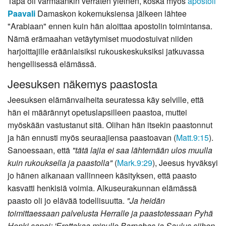
Tapa oli varmaankin verraten yleinen, koska myös
apostoli
Paavali
Damaskon kokemuksiensa jälkeen lähtee
"Arabiaan" ennen kuin hän aloittaa apostolin toimintansa.
Nämä erämaahan vetäytymiset muodostuivat niiden
harjoittajille eräänlaisiksi rukouskeskuksiksi jatkuvassa
hengellisessä elämässä.
Jeesuksen näkemys paastosta
Jeesuksen elämänvaiheita seuratessa käy selville, että
hän ei määrännyt opetuslapsilleen paastoa, muttei
myöskään vastustanut sitä. Olihan hän itsekin paastonnut
ja hän ennusti myös seuraajiensa paastoavan (
Matt.9:15
).
Sanoessaan, että
"tätä lajia ei saa lähtemään ulos muulla
kuin rukouksella ja paastolla"
(
Mark.9:29
), Jeesus hyväksyi
jo hänen aikanaan vallinneen käsityksen, että paasto
kasvatti henkisiä voimia. Alkuseurakunnan elämässä
paasto oli jo elävää todellisuutta.
"Ja heidän
toimittaessaan palvelusta Herralle ja paastotessaan Pyhä
Henki sanoi: 'Erottakaa minulle Barnabas ja Saulus siihen