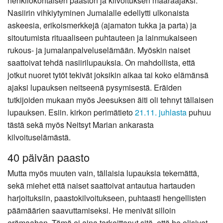
henkilökohtaisen paaston ja kilvoituksen määräajaksi.
Nasiirin vihkiytyminen Jumalalle edellytti ulkonaista
askeesia, erikoismerkkejä (ajamaton tukka ja parta) ja
sitoutumista rituaaliseen puhtauteen ja lainmukaiseen
rukous- ja jumalanpalveluselämään. Myöskin naiset
saattoivat tehdä nasiirilupauksia. On mahdollista, että
jotkut nuoret tytöt tekivät joksikin aikaa tai koko elämänsä
ajaksi lupauksen neitseenä pysymisestä. Eräiden
tutkijoiden mukaan myös Jeesuksen äiti oli tehnyt tällaisen
lupauksen. Esiin. kirkon perimätieto
21.11. juhlasta
puhuu
tästä sekä myös Neitsyt Marian ankarasta
kilvoituselämästä.
40 päivän paasto
Mutta myös muuten vain, tällaisia lupauksia tekemättä,
sekä miehet että naiset saattoivat antautua hartauden
harjoituksiin, paastokilvoitukseen, puhtaasti hengellisten
päämäärien saavuttamiseksi. He menivät silloin
erämaahan. Tämä ei aina tarkoittanut sitä, että he olisivat