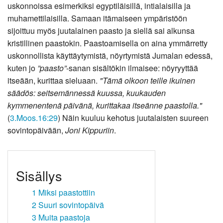
uskonnoissa esimerkiksi egyptiläisillä, intialaisilla ja
muhamettilaisilla. Samaan itämaiseen ympäristöön
sijoittuu myös juutalainen paasto ja siellä sai alkunsa
kristillinen paastokin. Paastoamisella on aina ymmärretty
uskonnollista käyttäytymistä, nöyrtymistä Jumalan edessä,
kuten jo
”paasto”
-sanan sisältökin ilmaisee: nöyryyttää
itseään, kurittaa sieluaan.
"Tämä olkoon teille ikuinen
säädös: seitsemännessä kuussa, kuukauden
kymmenentenä päivänä, kurittakaa itseänne paastolla."
(
3.Moos.16:29
) Näin kuuluu kehotus juutalaisten suureen
sovintopäivään,
Joni Kippuriin
.
Sisällys
1
Miksi paastottiin
2
Suuri sovintopäivä
3
Muita paastoja