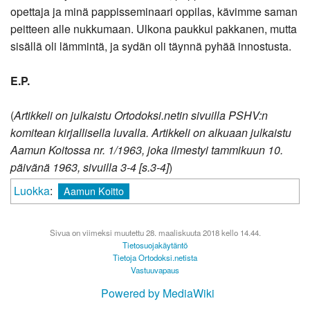
opettaja ja minä pappisseminaari oppilas, kävimme saman
peitteen alle nukkumaan. Ulkona paukkui pakkanen, mutta
sisällä oli lämmintä, ja sydän oli täynnä pyhää innostusta.
E.P.
(
Artikkeli on julkaistu Ortodoksi.netin sivuilla PSHV:n
komitean kirjallisella luvalla. Artikkeli on alkuaan julkaistu
Aamun Koitossa nr. 1/1963, joka ilmestyi tammikuun 10.
päivänä 1963, sivuilla 3-4 [s.3-4]
)
Luokka
:
Aamun Koitto
Sivua on viimeksi muutettu 28. maaliskuuta 2018 kello 14.44.
Tietosuojakäytäntö
Tietoja Ortodoksi.netista
Vastuuvapaus
Powered by MediaWiki