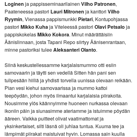
Loginen
ja pappisseminaarilainen
Vilho Patronen
,
Paateneessa pastori
Lauri Mitronen
ja kanttori
Vilho
Ryymin
, Vienassa pappismunkki
Pietari
, Kontupohjassa
pastori
Mikko Kuha
ja Viteleessä pastori
Olavi Petsalo
ja
pappiskokelas
Mikko Kokora
. Minut määrättäisiin
Äänislinnaan, josta Tapani Repo siirtyy Äänisenrantaan,
minne pastoriksi tulee
Aleksanteri Olanto
.
Siinä keskustellessamme karjalaismummo otti esiin
samovaarin ja täytti sen vedellä Sitten hän pani sen
tulipesään hiiliä ja yhdisti torvella uunissa olevaan reikään.
Pian vesi kiehui samovaarissa ja mummo kattoi
teepöydän, johon myös ilmaantui karjalaisia piirakoita.
Nousimme ylös käännyimme huoneen nurkassa olevaan
ikoniin päin ja siunasimme ateriamme ja istuimme pöydän
ääreen. Vaikka puitteet olivat vaatimattomat ja
yksinkertaiset, silti läsnä oli juhlaa tuntua. Kuuma tee ja
lämpimät piirakat maistuivat hyvin. Lomassa sain kuulla