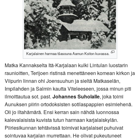
Karjalainen harmaa tšasouna Aamun Koiton kuvassa.
Matka Kannakselta Itä-Karjalaan kulki Lintulan luostarin
raunioitten, Terijoen ristinsä menettäneen komean kirkon ja
Viipurin linnan ohi Joensuuhun ja sieltä Matkaselän,
Impilahden ja Salmin kautta Viteleeseen, jossa minun piti
ilmoittautua sot. past.
Johannes Suholalle
, joka toimi
Aunuksen piirin ortodoksisten sotilaspappien esimiehenä.
Oli jo iltahämärä. Ensi kerran sain nähdä luonnossa
kalevalaisista kuvista tutun harmaan karjalaiskylän.
Piiriesikunnan tehtävissä toimivat karjalaiset puhuivat
sointuvaa karjalan murrettaan. He olivat pukeutuneet