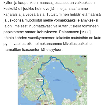
kylien ja kaupunkien maassa, jossa sodan vaikeuksien
keskellä eli joukko heimoveljiämme ja -sisariamme
karjalaisia ja vepsäläisiä. Tutustuminen heidän elämäänsä
ja uskoonsa muodostui meille voimakkaaksi elämykseksi
ja on ilmeisesti huomattavasti vaikuttanut siellä toimineen
papistomme omaan kehitykseen. Palaaminen [1963]
näihin kahden vuosikymmenen takaisiin muistoihin on kuin
pyhiinvaellusretki heimokansamme kilvoitus paikoille,
harmaitten tšasounien läheisyyteen.