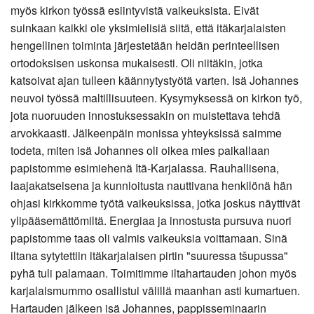
myös kirkon työssä esiintyvistä vaikeuksista. Eivät
suinkaan kaikki ole yksimielisiä siitä, että itäkarjalaisten
hengellinen toiminta järjestetään heidän perinteellisen
ortodoksisen uskonsa mukaisesti. Oli niitäkin, jotka
katsoivat ajan tulleen käännytystyötä varten. Isä Johannes
neuvoi työssä maltillisuuteen. Kysymyksessä on kirkon työ,
jota nuoruuden innostuksessakin on muistettava tehdä
arvokkaasti. Jälkeenpäin monissa yhteyksissä saimme
todeta, miten isä Johannes oli oikea mies paikallaan
papistomme esimiehenä Itä-Karjalassa. Rauhallisena,
laajakatseisena ja kunnioitusta nauttivana henkilönä hän
ohjasi kirkkomme työtä vaikeuksissa, jotka joskus näyttivät
ylipääsemättömiltä. Energiaa ja innostusta pursuva nuori
papistomme taas oli valmis vaikeuksia voittamaan. Sinä
iltana sytytettiin itäkarjalaisen pirtin "suuressa tšupussa"
pyhä tuli palamaan. Toimitimme iltahartauden johon myös
karjalaismummo osallistui välillä maanhan asti kumartuen.
Hartauden jälkeen isä Johannes, pappisseminaarin