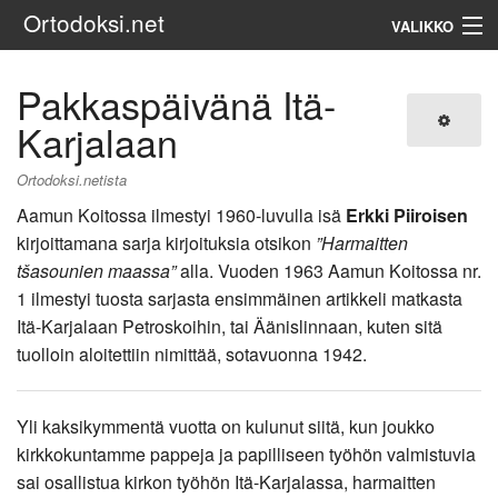
Ortodoksi.net
VALIKKO
Ortodoksinen kirkko
Pakkaspäivänä Itä-
Karjalaan
Haku
Ortodoksi.netista
Aamun Koitossa ilmestyi 1960-luvulla isä
Erkki Piiroisen
kirjoittamana sarja kirjoituksia otsikon
”Harmaitten
tšasounien maassa”
alla. Vuoden 1963 Aamun Koitossa nr.
1 ilmestyi tuosta sarjasta ensimmäinen artikkeli matkasta
Itä-Karjalaan Petroskoihin, tai Äänislinnaan, kuten sitä
tuolloin aloitettiin nimittää, sotavuonna 1942.
Yli kaksikymmentä vuotta on kulunut siitä, kun joukko
kirkkokuntamme pappeja ja papilliseen työhön valmistuvia
sai osallistua kirkon työhön Itä-Karjalassa, harmaitten