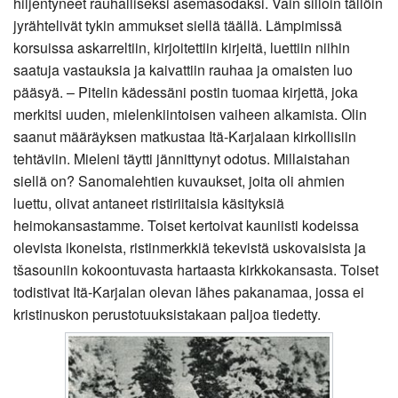
hiljentyneet rauhalliseksi asemasodaksi. Vain silloin tällöin
jyrähtelivät tykin ammukset siellä täällä. Lämpimissä
korsuissa askarreltiin, kirjoitettiin kirjeitä, luettiin niihin
saatuja vastauksia ja kaivattiin rauhaa ja omaisten luo
pääsyä. – Pitelin kädessäni postin tuomaa kirjettä, joka
merkitsi uuden, mielenkiintoisen vaiheen alkamista. Olin
saanut määräyksen matkustaa Itä-Karjalaan kirkollisiin
tehtäviin. Mieleni täytti jännittynyt odotus. Millaistahan
siellä on? Sanomalehtien kuvaukset, joita oli ahmien
luettu, olivat antaneet ristiriitaisia käsityksiä
heimokansastamme. Toiset kertoivat kauniisti kodeissa
olevista ikoneista, ristinmerkkiä tekevistä uskovaisista ja
tšasouniin kokoontuvasta hartaasta kirkkokansasta. Toiset
todistivat Itä-Karjalan olevan lähes pakanamaa, jossa ei
kristinuskon perustotuuksistakaan paljoa tiedetty.