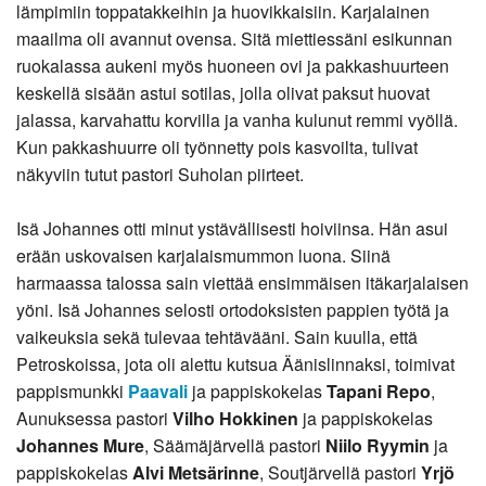
lämpimiin toppatakkeihin ja huovikkaisiin. Karjalainen
maailma oli avannut ovensa. Sitä miettiessäni esikunnan
ruokalassa aukeni myös huoneen ovi ja pakkashuurteen
keskellä sisään astui sotilas, jolla olivat paksut huovat
jalassa, karvahattu korvilla ja vanha kulunut remmi vyöllä.
Kun pakkashuurre oli työnnetty pois kasvoilta, tulivat
näkyviin tutut pastori Suholan piirteet.
Isä Johannes otti minut ystävällisesti hoiviinsa. Hän asui
erään uskovaisen karjalaismummon luona. Siinä
harmaassa talossa sain viettää ensimmäisen itäkarjalaisen
yöni. Isä Johannes selosti ortodoksisten pappien työtä ja
vaikeuksia sekä tulevaa tehtävääni. Sain kuulla, että
Petroskoissa, jota oli alettu kutsua Äänislinnaksi, toimivat
pappismunkki
Paavali
ja pappiskokelas
Tapani Repo
,
Aunuksessa pastori
Vilho Hokkinen
ja pappiskokelas
Johannes Mure
, Säämäjärvellä pastori
Niilo Ryymin
ja
pappiskokelas
Alvi Metsärinne
, Soutjärvellä pastori
Yrjö