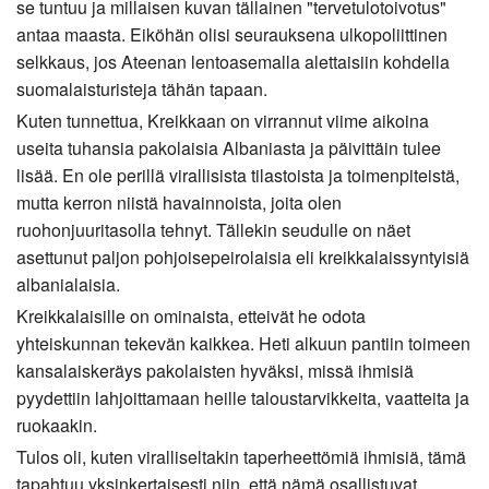
se tuntuu ja millaisen kuvan tällainen "tervetulotoivotus"
antaa maasta. Eiköhän olisi seurauksena ulkopoliittinen
selkkaus, jos Ateenan lentoasemalla alettaisiin kohdella
suomalaisturisteja tähän tapaan.
Kuten tunnettua, Kreikkaan on virrannut viime aikoina
useita tuhansia pakolaisia Albaniasta ja päivittäin tulee
lisää. En ole perillä virallisista tilastoista ja toimenpiteistä,
mutta kerron niistä havainnoista, joita olen
ruohonjuuritasolla tehnyt. Tällekin seudulle on näet
asettunut paljon pohjoisepeirolaisia eli kreikkalaissyntyisiä
albanialaisia.
Kreikkalaisille on ominaista, etteivät he odota
yhteiskunnan tekevän kaikkea. Heti alkuun pantiin toimeen
kansalaiskeräys pakolaisten hyväksi, missä ihmisiä
pyydettiin lahjoittamaan heille taloustarvikkeita, vaatteita ja
ruokaakin.
Tulos oli, kuten viralliseltakin taperheettömiä ihmisiä, tämä
tapahtuu yksinkertaisesti niin, että nämä osallistuvat