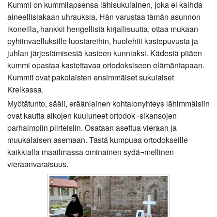
Kummi on kummilapsensa lähisukulainen, joka ei kaihda
aineellisiakaan uhrauksia. Hän varustaa tämän asunnon
ikoneilla, hankkii hengellistä kirjallisuutta, ottaa mukaan
pyhiinvaelluksille luostareihin, huolehtii kastepuvusta ja
juhlan järjestämisestä kasteen kunniaksi. Kädestä pitäen
kummi opastaa kastettavaa ortodoksiseen elämäntapaan.
Kummit ovat pakolaisten ensimmäiset sukulaiset
Kreikassa.
Myötätunto, sääli, eräänlainen kohtalonyhteys lähimmäisiin
ovat kautta aikojen kuuluneet ortodok¬sikansojen
parhaimpiin piirteisiin. Osataan asettua vieraan ja
muukalaisen asemaan. Tästä kumpuaa ortodokseille
kaikkialla maailmassa ominainen sydä¬mellinen
vieraanvaraisuus.