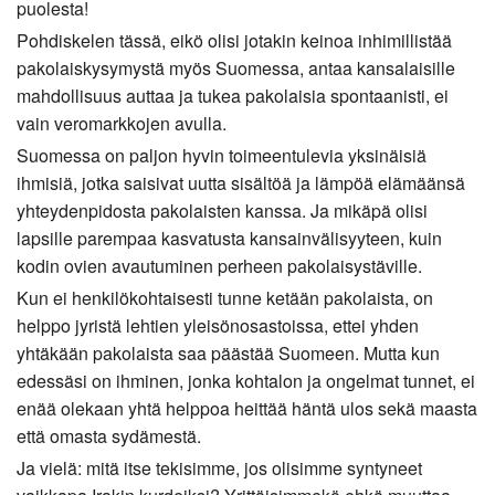
puolesta!
Pohdiskelen tässä, eikö olisi jotakin keinoa inhimillistää
pakolaiskysymystä myös Suomessa, antaa kansalaisille
mahdollisuus auttaa ja tukea pakolaisia spontaanisti, ei
vain veromarkkojen avulla.
Suomessa on paljon hyvin toimeentulevia yksinäisiä
ihmisiä, jotka saisivat uutta sisältöä ja lämpöä elämäänsä
yhteydenpidosta pakolaisten kanssa. Ja mikäpä olisi
lapsille parempaa kasvatusta kansainvälisyyteen, kuin
kodin ovien avautuminen perheen pakolaisystäville.
Kun ei henkilökohtaisesti tunne ketään pakolaista, on
helppo jyristä lehtien yleisönosastoissa, ettei yhden
yhtäkään pakolaista saa päästää Suomeen. Mutta kun
edessäsi on ihminen, jonka kohtalon ja ongelmat tunnet, ei
enää olekaan yhtä helppoa heittää häntä ulos sekä maasta
että omasta sydämestä.
Ja vielä: mitä itse tekisimme, jos olisimme syntyneet