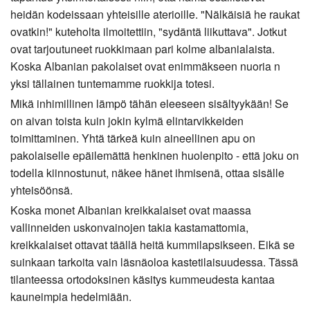
heidän kodeissaan yhteisille aterioille. "Nälkäisiä he raukat
ovatkin!" kuteholta ilmoitettiin, "sydäntä liikuttava". Jotkut
ovat tarjoutuneet ruokkimaan pari kolme albanialaista.
Koska Albanian pakolaiset ovat enimmäkseen nuoria n
yksi tällainen tuntemamme ruokkija totesi.
Mikä inhimillinen lämpö tähän eleeseen sisältyykään! Se
on aivan toista kuin jokin kylmä elintarvikkeiden
toimittaminen. Yhtä tärkeä kuin aineellinen apu on
pakolaiselle epäilemättä henkinen huolenpito - että joku on
todella kiinnostunut, näkee hänet ihmisenä, ottaa sisälle
yhteisöönsä.
Koska monet Albanian kreikkalaiset ovat maassa
vallinneiden uskonvainojen takia kastamattomia,
kreikkalaiset ottavat täällä heitä kummilapsikseen. Eikä se
suinkaan tarkoita vain läsnäoloa kastetilaisuudessa. Tässä
tilanteessa ortodoksinen käsitys kummeudesta kantaa
kauneimpia hedelmiään.