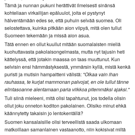
Tämä ja nunnan pukuni herättivät ilmeisesti sinänsä
kohteliaan virkailijan epäluulot, joita ei pystynyt
hälventämään edes se, että puhuin selvää suomea. Oli
selostettava, kuinka pitkään aion viipyä, mitä olen tullut
Suomeen tekemään ja missä aion asua.
Tätä ennen en ollut kuullut mitään suomalaisten mieliä
kuohuttavasta pakolaisongelmasta, mutta nyt tajusin heti
kättelyssä, että jotakin maassa on taas muuttunut. Kun
selvisin ensi hämmästyksestä, ymmärsin kyllä, mistä kenkä
puristi ja mutisin hampaitteni välistä:
"Olkaa vain ihan
rauhassa, te kurjat mammonan palvojat, en ole tullut tänne
elintasoanne alentamaan paria viikkoa pitemmäksi ajaksi."
Tuli siinä mieleeni, mitä olisi tapahtunut, jos todella olisin
ollut joku onneton koditon pakolainen. Olisiko minut ehkä
käännytetty takaisin jo lentokentällä?
Suomen kansalaisille olisi terveellistä saada ulkomaan
matkoillaan samanlainen vastaanotto, niin kokisivat miltä