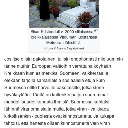
Sisar Kristooduli v. 2000 silloisessa
kreikkalaisessa Vitouman luostarissa
Meteoran lähistöllä.
(
Kuva © Hannu Pyykkönen
)
Jos itse olisin pakolainen, tulisin ehdottomasti mieluummin
tänne muihin Euroopan valtioihin verrattuna köyhään
Kreikkaan kuin esimerkiksi Suomeen, vaikkei täällä
olekaan tarjolla samanlaisia sosiaalisia etuja kuin
Suomessa niille harvoille pakolaisille, jotka sinne
hyväksytään. Täällä on kuitenkin paljon suuremmat
mahdollisuudet kohdata ihmisiä. Suomessa kohtaisi
lähinnä viranomaisia ja muita, jotka viran - vaikkapa
kirkollisenkin - puolesta ovat kiinnostuneita. Ja kukapa
tahtoisi, että hänestä ollaan kiinnostuneita vain viran