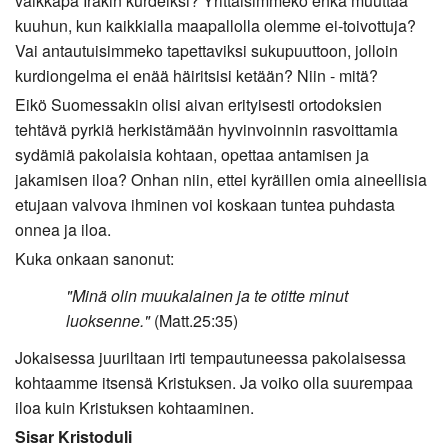
vaikkapa Irakin kurdeiksi? Yrittäisimmekö ehkä muuttaa
kuuhun, kun kaikkialla maapallolla olemme ei-toivottuja?
Vai antautuisimmeko tapettaviksi sukupuuttoon, jolloin
kurdiongelma ei enää häiritsisi ketään? Niin - mitä?
Eikö Suomessakin olisi aivan erityisesti ortodoksien
tehtävä pyrkiä herkistämään hyvinvoinnin rasvoittamia
sydämiä pakolaisia kohtaan, opettaa antamisen ja
jakamisen iloa? Onhan niin, ettei kyräillen omia aineellisia
etujaan valvova ihminen voi koskaan tuntea puhdasta
onnea ja iloa.
Kuka onkaan sanonut:
"Minä olin muukalainen ja te otitte minut
luoksenne."
(Matt.25:35)
Jokaisessa juuriltaan irti tempautuneessa pakolaisessa
kohtaamme itsensä Kristuksen. Ja voiko olla suurempaa
iloa kuin Kristuksen kohtaaminen.
Sisar Kristoduli