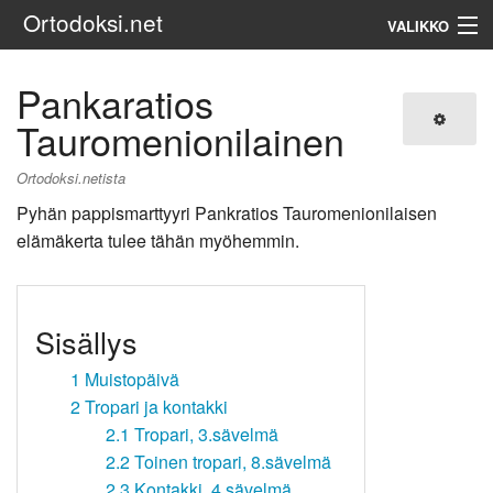
Ortodoksi.net
VALIKKO
Ortodoksinen kirkko
Pankaratios
Tauromenionilainen
Haku
Ortodoksi.netista
Pyhän pappismarttyyri Pankratios Tauromenionilaisen
elämäkerta tulee tähän myöhemmin.
Sisällys
1
Muistopäivä
2
Tropari ja kontakki
2.1
Tropari, 3.sävelmä
2.2
Toinen tropari, 8.sävelmä
2.3
Kontakki, 4.sävelmä