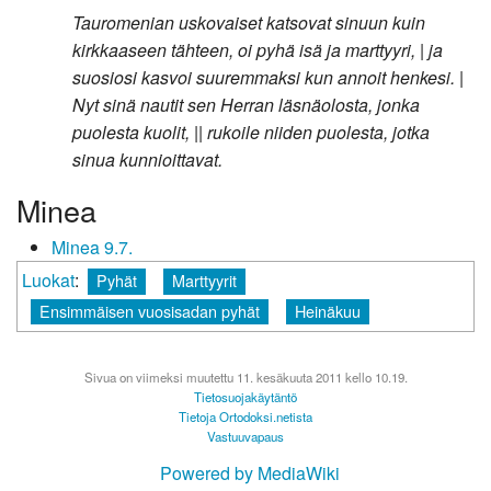
Tauromenian uskovaiset katsovat sinuun kuin
kirkkaaseen tähteen, oi pyhä isä ja marttyyri, | ja
suosiosi kasvoi suuremmaksi kun annoit henkesi. |
Nyt sinä nautit sen Herran läsnäolosta, jonka
puolesta kuolit, || rukoile niiden puolesta, jotka
sinua kunnioittavat.
Minea
Minea 9.7.
Luokat
:
Pyhät
Marttyyrit
Ensimmäisen vuosisadan pyhät
Heinäkuu
Sivua on viimeksi muutettu 11. kesäkuuta 2011 kello 10.19.
Tietosuojakäytäntö
Tietoja Ortodoksi.netista
Vastuuvapaus
Powered by MediaWiki