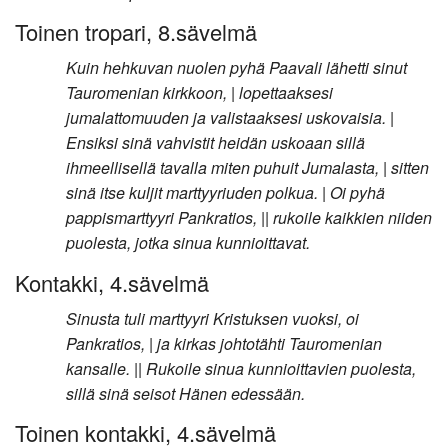
Toinen tropari, 8.sävelmä
Kuin hehkuvan nuolen pyhä Paavali lähetti sinut
Tauromenian kirkkoon, | lopettaaksesi
jumalattomuuden ja valistaaksesi uskovaisia. |
Ensiksi sinä vahvistit heidän uskoaan sillä
ihmeellisellä tavalla miten puhuit Jumalasta, | sitten
sinä itse kuljit marttyyriuden polkua. | Oi pyhä
pappismarttyyri Pankratios, || rukoile kaikkien niiden
puolesta, jotka sinua kunnioittavat.
Kontakki, 4.sävelmä
Sinusta tuli marttyyri Kristuksen vuoksi, oi
Pankratios, | ja kirkas johtotähti Tauromenian
kansalle. || Rukoile sinua kunnioittavien puolesta,
sillä sinä seisot Hänen edessään.
Toinen kontakki, 4.sävelmä