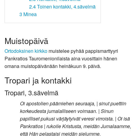
2.4
Toinen kontakki, 4.sävelmä
3
Minea
Muistopäivä
Ortodoksinen kirkko
muistelee pyhää pappismarttyyri
Pankratios Tauromenionilaista aina vuosittain hänen
omana muistopäivänään heinäkuun 9. päivä.
Tropari ja kontakki
Tropari, 3.sävelmä
Oi apostolien päämiehen seuraaja, | sinut puettiin
korkeudesta jumalalliseen voimaan. | Sinun
papilliset pukusi värjäytyivät veresi virroista. | Oi isä
Pankratios | rukoile Kristusta, meidän Jumalaamme,
että Hän pelastaisi meidän sielumme.