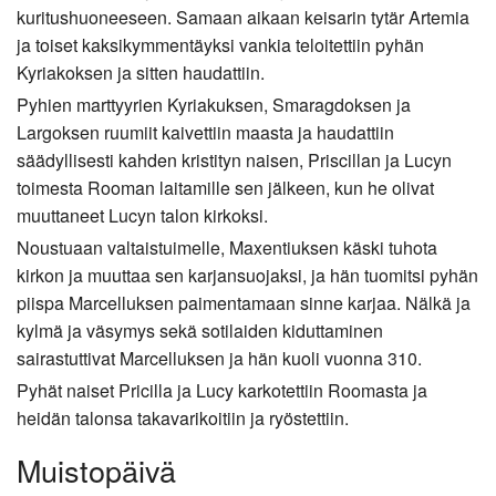
kuritushuoneeseen. Samaan aikaan keisarin tytär Artemia
ja toiset kaksikymmentäyksi vankia teloitettiin pyhän
Kyriakoksen ja sitten haudattiin.
Pyhien marttyyrien Kyriakuksen, Smaragdoksen ja
Largoksen ruumiit kaivettiin maasta ja haudattiin
säädyllisesti kahden kristityn naisen, Priscillan ja Lucyn
toimesta Rooman laitamille sen jälkeen, kun he olivat
muuttaneet Lucyn talon kirkoksi.
Noustuaan valtaistuimelle, Maxentiuksen käski tuhota
kirkon ja muuttaa sen karjansuojaksi, ja hän tuomitsi pyhän
piispa Marcelluksen paimentamaan sinne karjaa. Nälkä ja
kylmä ja väsymys sekä sotilaiden kiduttaminen
sairastuttivat Marcelluksen ja hän kuoli vuonna 310.
Pyhät naiset Pricilla ja Lucy karkotettiin Roomasta ja
heidän talonsa takavarikoitiin ja ryöstettiin.
Muistopäivä