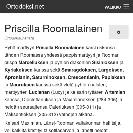
Ortodoksi.net
VALIKKO
Ortodoksinen kirkko
Priscilla Roomalainen
Haku
Ortodoksi.netista
Pyhä marttyyri
Priscilla Roomalainen
kärsi uskonsa
tähden Roomassa yhdessä pappismarttyyri ja Rooman
piispa
Marcelluksen
ja pyhien diakonien
Sisinioksen
ja
Kyriakoksen
kanssa sekä
Smaragdoksen, Largoksen,
Apronianin, Saturninoksen, Crescentianin, Papiaksen
ja
Mauruksen
kanssa sekä vielä pyhien naisten,
marttyyrien
Lucianan
(Lucy) ja keisarin tyttären
Artemian
kanssa, Diocletianuksen ja Maximianoksen (284-305) ja
heidän seuraajiensa Galeriuksen (305-311) ja
Maksentioksen (305-312) vainojen aikana.
Keisari Maximian, Länsi-Rooman valtakunnan hallitsija,
vei kaikilta kristityiltä sotilasarvon ja lähetti heidät