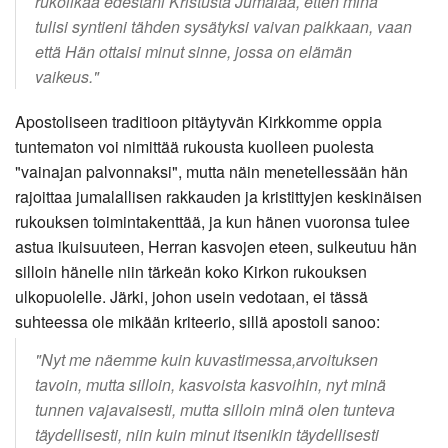
rukoilkaa edestäni Kristusta Jumalaa, etten minä
tulisi syntieni tähden sysätyksi vaivan paikkaan, vaan
että Hän ottaisi minut sinne, jossa on elämän
vaikeus."
Apostoliseen traditioon pitäytyvän Kirkkomme oppia
tuntematon voi nimittää rukousta kuolleen puolesta
"vainajan palvonnaksi", mutta näin menetellessään hän
rajoittaa jumalallisen rakkauden ja kristittyjen keskinäisen
rukouksen toimintakenttää, ja kun hänen vuoronsa tulee
astua ikuisuuteen, Herran kasvojen eteen, sulkeutuu hän
silloin hänelle niin tärkeän koko Kirkon rukouksen
ulkopuolelle. Järki, johon usein vedotaan, ei tässä
suhteessa ole mikään kriteerio, sillä apostoli sanoo:
"Nyt me näemme kuin kuvastimessa,arvoituksen
tavoin, mutta silloin, kasvoista kasvoihin, nyt minä
tunnen vajavaisesti, mutta silloin minä olen tunteva
täydellisesti, niin kuin minut itsenikin täydellisesti