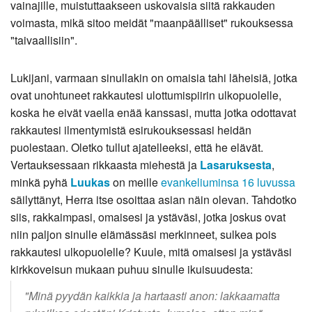
vainajille, muistuttaakseen uskovaisia siitä rakkauden
voimasta, mikä sitoo meidät "maanpäälliset" rukouksessa
"taivaallisiin".
Lukijani, varmaan sinullakin on omaisia tahi läheisiä, jotka
ovat unohtuneet rakkautesi ulottumispiirin ulkopuolelle,
koska he eivät vaella enää kanssasi, mutta jotka odottavat
rakkautesi ilmentymistä esirukouksessasi heidän
puolestaan. Oletko tullut ajatelleeksi, että he elävät.
Vertauksessaan rikkaasta miehestä ja
Lasaruksesta
,
minkä pyhä
Luukas
on meille
evankeliuminsa 16 luvussa
säilyttänyt, Herra itse osoittaa asian näin olevan. Tahdotko
siis, rakkaimpasi, omaisesi ja ystäväsi, jotka joskus ovat
niin paljon sinulle elämässäsi merkinneet, sulkea pois
rakkautesi ulkopuolelle? Kuule, mitä omaisesi ja ystäväsi
kirkkoveisun mukaan puhuu sinulle ikuisuudesta:
"Minä pyydän kaikkia ja hartaasti anon: lakkaamatta