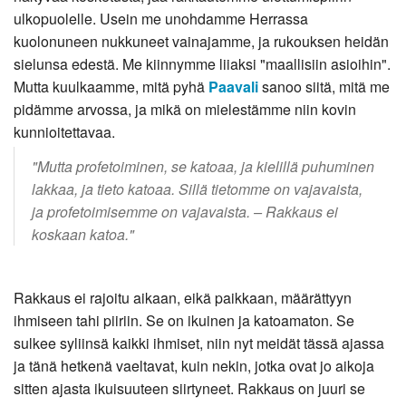
ulkopuolelle. Usein me unohdamme Herrassa
kuolonuneen nukkuneet vainajamme, ja rukouksen heidän
sielunsa edestä. Me kiinnymme liiaksi "maallisiin asioihin".
Mutta kuulkaamme, mitä pyhä
Paavali
sanoo siitä, mitä me
pidämme arvossa, ja mikä on mielestämme niin kovin
kunnioitettavaa.
"Mutta profetoiminen, se katoaa, ja kielillä puhuminen
lakkaa, ja tieto katoaa. Sillä tietomme on vajavaista,
ja profetoimisemme on vajavaista. – Rakkaus ei
koskaan katoa."
Rakkaus ei rajoitu aikaan, eikä paikkaan, määrättyyn
ihmiseen tahi piiriin. Se on ikuinen ja katoamaton. Se
sulkee syliinsä kaikki ihmiset, niin nyt meidät tässä ajassa
ja tänä hetkenä vaeltavat, kuin nekin, jotka ovat jo aikoja
sitten ajasta ikuisuuteen siirtyneet. Rakkaus on juuri se