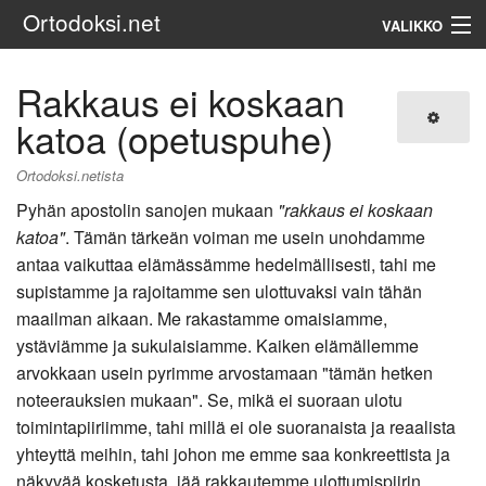
Ortodoksi.net
VALIKKO
Ortodoksinen kirkko
Rakkaus ei koskaan
katoa (opetuspuhe)
Haku
Ortodoksi.netista
Pyhän apostolin sanojen mukaan
"rakkaus ei koskaan
katoa"
. Tämän tärkeän voiman me usein unohdamme
antaa vaikuttaa elämässämme hedelmällisesti, tahi me
supistamme ja rajoitamme sen ulottuvaksi vain tähän
maailman aikaan. Me rakastamme omaisiamme,
ystäviämme ja sukulaisiamme. Kaiken elämällemme
arvokkaan usein pyrimme arvostamaan "tämän hetken
noteerauksien mukaan". Se, mikä ei suoraan ulotu
toimintapiiriimme, tahi millä ei ole suoranaista ja reaalista
yhteyttä meihin, tahi johon me emme saa konkreettista ja
näkyvää kosketusta, jää rakkautemme ulottumispiirin