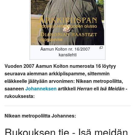
Aamun Koiton nr. 16/2007
kansilehti
Vuoden 2007 Aamun Koiton numerosta 16 löytyy
seuraava aiemman arkkipiispamme, sittemmin
eläkkeelle jäätyään arvonimen: Nikean metropoliitta,
saaneen
Johanneksen
artikkeli
Herran
eli
Isä Meidän
-
rukouksesta:
Nikean metropoliitta Johannes:
Rukouksen tie - Isä meidän