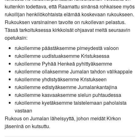
kuitenkin todettava, että Raamattu sinänsä rohkaisee myös
rukoilijan henkilökohtaista elämää koskevaan rukoukseen.
Rukouksen varsinainen tavoite on rukoilevan pelastus.
Tässä tarkoituksessa kirkkoisät ohjaavat meitä seuraavin
opetuksin:
rukoilemme päästäksemme pimeydestä valoon
rukoilemme uudistuaksemme Kristuksessa
rukoilemme Pyhää Henkeä pyhittyäksemme
rukoilemme ollaksemme Jumalan tahdon välikappale
rukoilemme yhdistyäksemme Kristukseen
rukoilemme edistyäksemme Jumalankantajina
rukoilemme kasvaaksemme sielun puhtaudessa
rukoilemme kyetäksemme taistelemaan paholaista
vastaan
Rukous on Jumalan läheisyyttä, johon meidät Kirkon
jäseninä on kutsuttu.