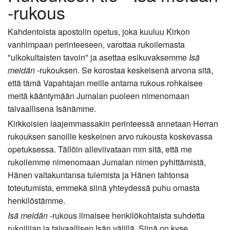
-rukous
Kahdentoista apostolin opetus, joka kuuluu Kirkon
vanhimpaan perinteeseen, varottaa rukoilemasta
"ulkokultaisten tavoin" ja asettaa esikuvaksemme
Isä
meidän
-rukouksen. Se korostaa keskeisenä arvona sitä,
että tämä Vapahtajan meille antama rukous rohkaisee
meitä kääntymään Jumalan puoleen nimenomaan
taivaallisena Isänämme.
Kirkkoisien laajemmassakin perinteessä annetaan Herran
rukouksen sanoille keskeinen arvo rukousta koskevassa
opetuksessa. Tällöin alleviivataan mm sitä, että me
rukoilemme nimenomaan Jumalan nimen pyhittämistä,
Hänen valtakuntansa tulemista ja Hänen tahtonsa
toteutumista, emmekä siinä yhteydessä puhu omasta
henkilöstämme.
Isä meidän
-rukous ilmaisee henkilökohtaista suhdetta
rukoilijan ja taivaallisen Isän välillä. Siinä on kyse