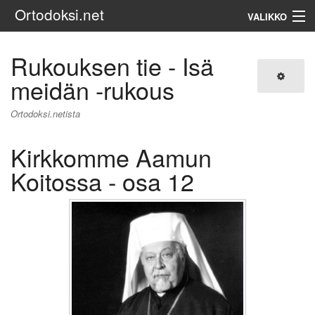
Ortodoksi.net
VALIKKO
Ortodoksinen kirkko
Rukouksen tie - Isä
meidän -rukous
Haku
Ortodoksi.netista
Kirkkomme Aamun
Koitossa - osa 12