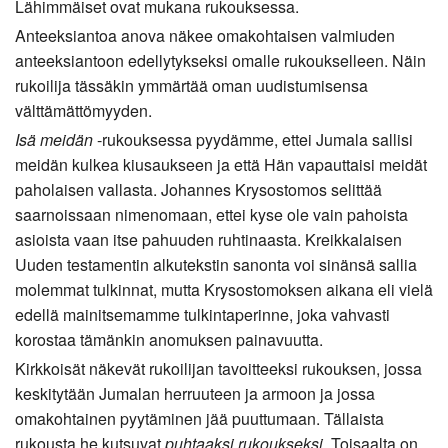
Lähimmäiset ovat mukana rukouksessa.
Anteeksiantoa anova näkee omakohtaisen valmiuden
anteeksiantoon edellytykseksi omalle rukoukselleen. Näin
rukoilija tässäkin ymmärtää oman uudistumisensa
välttämättömyyden.
Isä meidän
-rukouksessa pyydämme, ettei Jumala sallisi
meidän kulkea kiusaukseen ja että Hän vapauttaisi meidät
paholaisen vallasta. Johannes Krysostomos selittää
saarnoissaan nimenomaan, ettei kyse ole vain pahoista
asioista vaan itse pahuuden ruhtinaasta. Kreikkalaisen
Uuden testamentin alkutekstin sanonta voi sinänsä sallia
molemmat tulkinnat, mutta Krysostomoksen aikana eli vielä
edellä mainitsemamme tulkintaperinne, joka vahvasti
korostaa tämänkin anomuksen painavuutta.
Kirkkoisät näkevät rukoilijan tavoitteeksi rukouksen, jossa
keskitytään Jumalan herruuteen ja armoon ja jossa
omakohtainen pyytäminen jää puuttumaan. Tällaista
rukousta he kutsuvat
puhtaaksi rukoukseksi
. Toisaalta on