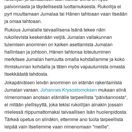
palvonnasta ja täydellisestä luottamuksesta. Rukoilija ei
pyri muuttamaan Jumalaa tai Hänen tahtoaan vaan itseään
ja omaa tahtoaan.
Rukous Jumalalle taivaallisena Isänä tekee näin
rukoilevista keskenään veljiä. Jumalan valtakunnan
tulemisen anominen on kaiken asettamista Jumalan
hallintaan ja johtoon. Hänen tahtonsa toteutuminen
merkitsee Jumalan herruutta omalla kohdallamme ja koko
ihmiskunnan kohdalla ja täten myös vapautumista omasta
itsekkäästä tahdosta.
Jokapäiväisen leivän anominen on elämän rakentamista
Jumalan varaan.
Johannes Krysostomoksen
mukaan siinä
nimenomaan anotaan elämälle tarpeellista "päiväannosta",
ei mitään ylellisyyttä, joka tekisi rukoilijan ainakin jossain
mielessä riippumattomaksi taivaallisen Isän huolenpidosta.
Tärkeä opetus on siinäkin, ettemme ano tuota tarpeellista
leipää vain itsellemme vaan nimenomaan "meille".