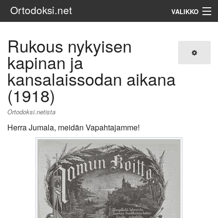
Ortodoksi.net
VALIKKO
Ortodoksinen kirkko
Rukous nykyisen
kapinan ja
Haku
kansalaissodan aikana
(1918)
Ortodoksi.netista
Herra Jumala, meidän Vapahtajamme!