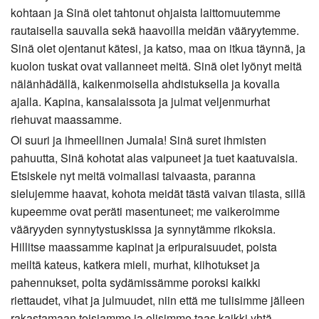
kohtaan ja Sinä olet tahtonut ohjaista laittomuutemme
rautaisella sauvalla sekä haavoilla meidän vääryytemme.
Sinä olet ojentanut kätesi, ja katso, maa on itkua täynnä, ja
kuolon tuskat ovat vallanneet meitä. Sinä olet lyönyt meitä
nälänhädällä, kaikenmoisella ahdistuksella ja kovalla
ajalla. Kapina, kansalaissota ja julmat veljenmurhat
riehuvat maassamme.
Oi suuri ja ihmeellinen Jumala! Sinä suret ihmisten
pahuutta, Sinä kohotat alas vaipuneet ja tuet kaatuvaisia.
Etsiskele nyt meitä voimallasi taivaasta, paranna
sielujemme haavat, kohota meidät tästä vaivan tilasta, sillä
kupeemme ovat peräti masentuneet; me vaikeroimme
vääryyden synnytystuskissa ja synnytämme rikoksia.
Hillitse maassamme kapinat ja eripuraisuudet, poista
meiltä kateus, katkera mieli, murhat, kiihotukset ja
pahennukset, polta sydämissämme poroksi kaikki
riettaudet, vihat ja julmuudet, niin että me tulisimme jälleen
rakastamaan toisiamme ja olisimme taas kaikki yhtä