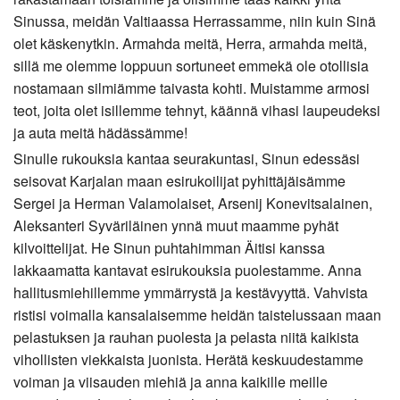
Sinussa, meidän Valtiaassa Herrassamme, niin kuin Sinä
olet käskenytkin. Armahda meitä, Herra, armahda meitä,
sillä me olemme loppuun sortuneet emmekä ole otollisia
nostamaan silmiämme taivasta kohti. Muistamme armosi
teot, joita olet isillemme tehnyt, käännä vihasi laupeudeksi
ja auta meitä hädässämme!
Sinulle rukouksia kantaa seurakuntasi, Sinun edessäsi
seisovat Karjalan maan esirukoilijat pyhittäjäisämme
Sergei ja Herman Valamolaiset, Arsenij Konevitsalainen,
Aleksanteri Syväriläinen ynnä muut maamme pyhät
kilvoittelijat. He Sinun puhtahimman Äitisi kanssa
lakkaamatta kantavat esirukouksia puolestamme. Anna
hallitusmiehillemme ymmärrystä ja kestävyyttä. Vahvista
ristisi voimalla kansalaisemme heidän taistelussaan maan
pelastuksen ja rauhan puolesta ja pelasta niitä kaikista
vihollisten viekkaista juonista. Herätä keskuudestamme
voiman ja viisauden miehiä ja anna kaikille meille