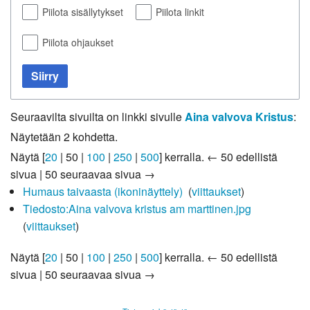
Piilota sisällytykset
Piilota linkit
Piilota ohjaukset
Siirry
Seuraavilta sivuilta on linkki sivulle
Aina valvova Kristus
:
Näytetään 2 kohdetta.
Näytä [
20
|
50
|
100
|
250
|
500
] kerralla.
← 50 edellistä
sivua
|
50 seuraavaa sivua →
Humaus taivaasta (ikoninäyttely)
‎
(
viittaukset
)
Tiedosto:Aina valvova kristus am marttinen.jpg
‎
(
viittaukset
)
Näytä [
20
|
50
|
100
|
250
|
500
] kerralla.
← 50 edellistä
sivua
|
50 seuraavaa sivua →