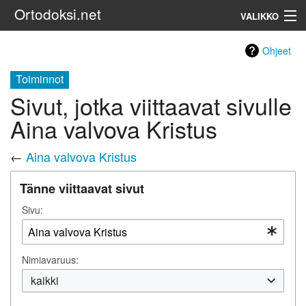
Ortodoksi.net
VALIKKO
Ortodoksinen kirkko
Ohjeet
Toiminnot
Haku
Sivut, jotka viittaavat sivulle
Aina valvova Kristus
←
Aina valvova Kristus
Tänne viittaavat sivut
Sivu:
Nimiavaruus:
kaikki