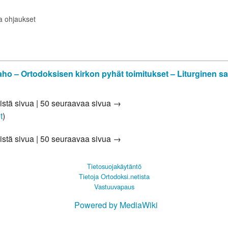
ta ohjaukset
aho – Ortodoksisen kirkon pyhät toimitukset – Liturginen s
istä sivua
|
50 seuraavaa sivua →
t
)
istä sivua
|
50 seuraavaa sivua →
Tietosuojakäytäntö
Tietoja Ortodoksi.netista
Vastuuvapaus
Powered by MediaWiki