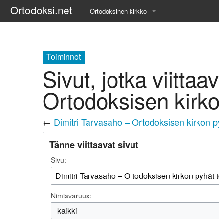
Ortodoksi.net
Ortodoksinen kirkko
Tietopankki
Liturgiset tekstit
Toiminnot
Sivut, jotka viittaa
Opetuspuheet
Ortodoksisen kirko
Kirkkohistoria
←
Dimitri Tarvasaho – Ortodoksisen kirkon py
Etiikka
Tänne viittaavat sivut
Uskonoppi
Sivu:
Kirkkotaide
Pyhät ihmiset
Nimiavaruus:
Suomen kirkko
kaikki