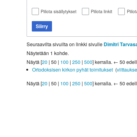
Kirkkoon liittyminen
Piilota sisällytykset
Piilota linkit
Piilo
Siirry
Seuraavilta sivuilta on linkki sivulle
Dimitri Tarvas
Näytetään 1 kohde.
Näytä [
20
|
50
|
100
|
250
|
500
] kerralla.
← 50 edell
Ortodoksisen kirkon pyhät toimitukset
‎
(
viittaukse
Näytä [
20
|
50
|
100
|
250
|
500
] kerralla.
← 50 edell