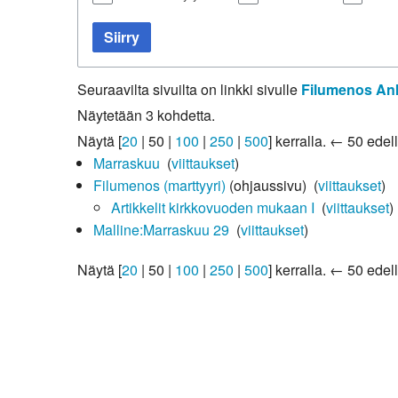
Kirkkoon liittyminen
Siirry
Seuraavilta sivuilta on linkki sivulle
Filumenos An
Näytetään 3 kohdetta.
Näytä [
20
|
50
|
100
|
250
|
500
] kerralla.
← 50 edell
Marraskuu
‎
(
viittaukset
)
Filumenos (marttyyri)
(ohjaussivu) ‎
(
viittaukset
)
Artikkelit kirkkovuoden mukaan I
‎
(
viittaukset
)
Malline:Marraskuu 29
‎
(
viittaukset
)
Näytä [
20
|
50
|
100
|
250
|
500
] kerralla.
← 50 edell