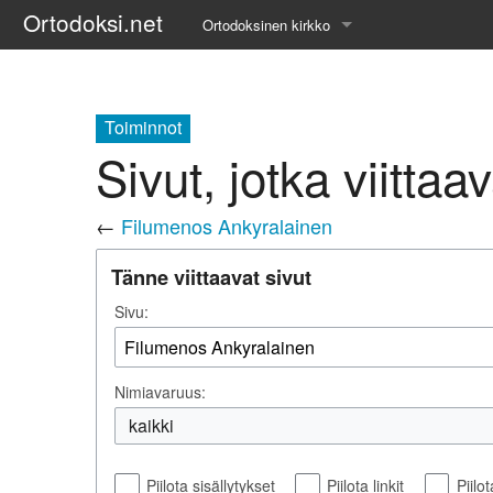
Ortodoksi.net
Ortodoksinen kirkko
Tietopankki
Liturgiset tekstit
Toiminnot
Sivut, jotka viitta
Opetuspuheet
←
Filumenos Ankyralainen
Kirkkohistoria
Tänne viittaavat sivut
Etiikka
Sivu:
Uskonoppi
Kirkkotaide
Nimiavaruus:
Pyhät ihmiset
kaikki
Suomen kirkko
Piilota sisällytykset
Piilota linkit
Piilo