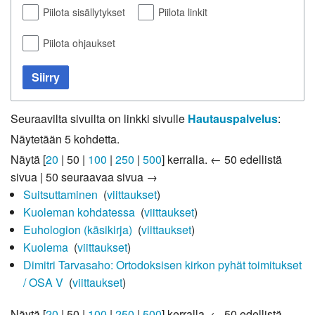
Piilota sisällytykset
Piilota linkit
Piilota ohjaukset
Siirry
Seuraavilta sivuilta on linkki sivulle
Hautauspalvelus
:
Näytetään 5 kohdetta.
Näytä [
20
|
50
|
100
|
250
|
500
] kerralla.
← 50 edellistä
sivua
|
50 seuraavaa sivua →
Suitsuttaminen
‎
(
viittaukset
)
Kuoleman kohdatessa
‎
(
viittaukset
)
Euhologion (käsikirja)
‎
(
viittaukset
)
Kuolema
‎
(
viittaukset
)
Dimitri Tarvasaho: Ortodoksisen kirkon pyhät toimitukset
/ OSA V
‎
(
viittaukset
)
Näytä [
20
|
50
|
100
|
250
|
500
] kerralla.
← 50 edellistä