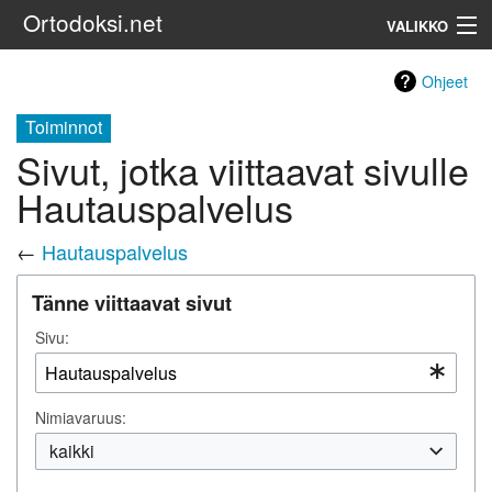
Ortodoksi.net
VALIKKO
Ortodoksinen kirkko
Ohjeet
Toiminnot
Haku
Sivut, jotka viittaavat sivulle
Hautauspalvelus
←
Hautauspalvelus
Tänne viittaavat sivut
Sivu:
Nimiavaruus:
kaikki