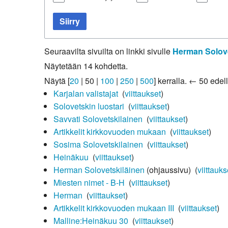
Kirkkoon liittyminen
Siirry
Seuraavilta sivuilta on linkki sivulle
Herman Solove
Näytetään 14 kohdetta.
Näytä [
20
|
50
|
100
|
250
|
500
] kerralla.
← 50 edell
Karjalan valistajat
‎
(
viittaukset
)
Solovetskin luostari
‎
(
viittaukset
)
Savvati Solovetskilainen
‎
(
viittaukset
)
Artikkelit kirkkovuoden mukaan
‎
(
viittaukset
)
Sosima Solovetskilainen
‎
(
viittaukset
)
Heinäkuu
‎
(
viittaukset
)
Herman Solovetskiläinen
(ohjaussivu) ‎
(
viittauks
Miesten nimet - B-H
‎
(
viittaukset
)
Herman
‎
(
viittaukset
)
Artikkelit kirkkovuoden mukaan III
‎
(
viittaukset
)
Malline:Heinäkuu 30
‎
(
viittaukset
)