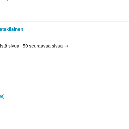
tskilainen
:
istä sivua
|
50 seuraavaa sivua →
et
)