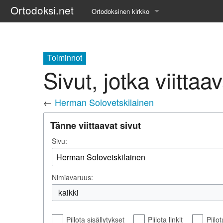
Ortodoksi.net
Ortodoksinen kirkko
Tietopankki
Liturgiset tekstit
Toiminnot
Sivut, jotka viitta
Opetuspuheet
←
Herman Solovetskilainen
Kirkkohistoria
Tänne viittaavat sivut
Etiikka
Sivu:
Uskonoppi
Kirkkotaide
Nimiavaruus:
Pyhät ihmiset
kaikki
Suomen kirkko
Piilota sisällytykset
Piilota linkit
Piilo