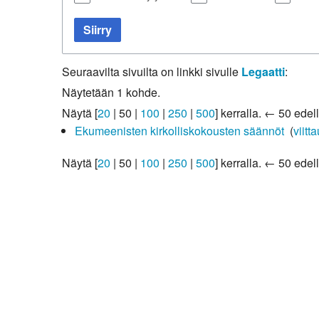
Kirkkoon liittyminen
Siirry
Seuraavilta sivuilta on linkki sivulle
Legaatti
:
Näytetään 1 kohde.
Näytä [
20
|
50
|
100
|
250
|
500
] kerralla.
← 50 edell
Ekumeenisten kirkolliskokousten säännöt
‎
(
viitt
Näytä [
20
|
50
|
100
|
250
|
500
] kerralla.
← 50 edell