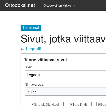
Ortodoksi.net
Ortodoksinen kirkko
Tietopankki
Liturgiset tekstit
Toiminnot
Sivut, jotka viittaa
Opetuspuheet
←
Legaatti
Kirkkohistoria
Tänne viittaavat sivut
Etiikka
Sivu:
Uskonoppi
Kirkkotaide
Nimiavaruus:
Pyhät ihmiset
kaikki
Suomen kirkko
Piilota sisällytykset
Piilota linkit
Piilo