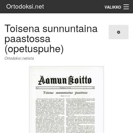
Ortodoksi.net
VALIKKO
Ortodoksinen kirkko
Toisena sunnuntaina
paastossa
Haku
(opetuspuhe)
Ortodoksi.netista