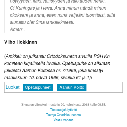
nöyryyden, kärsivällisyyden ja rakkauden henki.
Oi Kuningas ja Herra. Anna minun nähdä minun
rikokseni ja anna, etten minä veljeäni tuomitsisi, sillä
siunattu olet Sinä iankaikkisesti.
Amen
".
Vilho Hokkinen
(
Artikkeli on julkaistu Ortodoksi.netin sivuilla PSHV:n
komitean kirjallisella luvalla. Opetuspuhe on alkuaan
julkaistu Aamun Koitossa nr. 7/1966, joka ilmestyi
maaliskuun 10. päivä 1966, sivuilla 61 [s.1]
)
Luokat
:
Opetuspuheet
Aamun Koitto
Sivua on viimeksi muutettu 20. helmikuuta 2018 kello 09.55.
Tietosuojakäytäntö
Tietoja Ortodoksi.netista
Vastuuvapaus