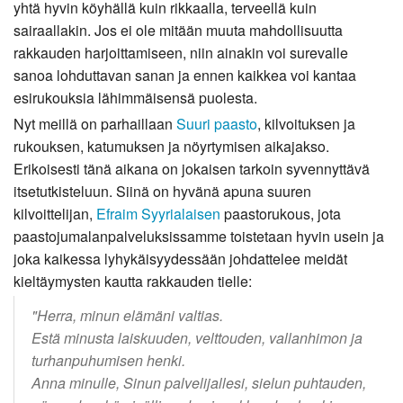
yhtä hyvin köyhällä kuin rikkaalla, terveellä kuin
sairaallakin. Jos ei ole mitään muuta mahdollisuutta
rakkauden harjoittamiseen, niin ainakin voi surevalle
sanoa lohduttavan sanan ja ennen kaikkea voi kantaa
esirukouksia lähimmäisensä puolesta.
Nyt meillä on parhaillaan
Suuri paasto
, kilvoituksen ja
rukouksen, katumuksen ja nöyrtymisen aikajakso.
Erikoisesti tänä aikana on jokaisen tarkoin syvennyttävä
itsetutkisteluun. Siinä on hyvänä apuna suuren
kilvoittelijan,
Efraim Syyrialaisen
paastorukous, jota
paastojumalanpalveluksissamme toistetaan hyvin usein ja
joka kaikessa lyhykäisyydessään johdattelee meidät
kieltäymysten kautta rakkauden tielle:
"Herra, minun elämäni valtias.
Estä minusta laiskuuden, velttouden, vallanhimon ja
turhanpuhumisen henki.
Anna minulle, Sinun palvelijallesi, sielun puhtauden,