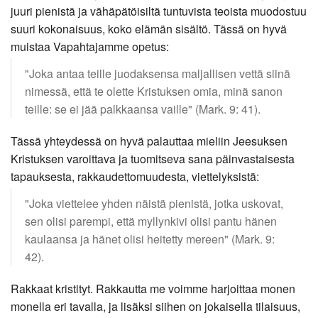
juuri pienistä ja vähäpätöisiltä tuntuvista teoista muodostuu
suuri kokonaisuus, koko elämän sisältö. Tässä on hyvä
muistaa Vapahtajamme opetus:
"Joka antaa teille juodaksensa maljallisen vettä siinä
nimessä, että te olette Kristuksen omia, minä sanon
teille: se ei jää palkkaansa vaille" (Mark. 9: 41).
Tässä yhteydessä on hyvä palauttaa mieliin Jeesuksen
Kristuksen varoittava ja tuomitseva sana päinvastaisesta
tapauksesta, rakkaudettomuudesta, viettelyksistä:
"Joka viettelee yhden näistä pienistä, jotka uskovat,
sen olisi parempi, että myllynkivi olisi pantu hänen
kaulaansa ja hänet olisi heitetty mereen" (Mark. 9:
42).
Rakkaat kristityt. Rakkautta me voimme harjoittaa monen
monella eri tavalla, ja lisäksi siihen on jokaisella tilaisuus,