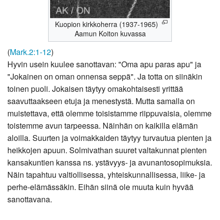
Kuopion kirkkoherra (1937-1965)
Aamun Koiton kuvassa
(
Mark.2:1-12
)
Hyvin usein kuulee sanottavan: "Oma apu paras apu" ja
"Jokainen on oman onnensa seppä". Ja totta on siinäkin
toinen puoli. Jokaisen täytyy omakohtaisesti yrittää
saavuttaakseen etuja ja menestystä. Mutta samalla on
muistettava, että olemme toisistamme riippuvaisia, olemme
toistemme avun tarpeessa. Näinhän on kaikilla elämän
aloilla. Suurten ja voimakkaiden täytyy turvautua pienten ja
heikkojen apuun. Solmivathan suuret valtakunnat pienten
kansakuntien kanssa ns. ystävyys- ja avunantosopimuksia.
Näin tapahtuu valtiollisessa, yhteiskunnallisessa, liike- ja
perhe-elämässäkin. Eihän siinä ole muuta kuin hyvää
sanottavana.