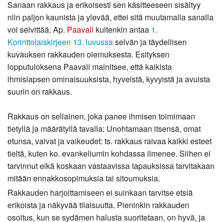
Sanaan rakkaus ja erikoisesti sen käsitteeseen sisältyy
niin paljon kaunista ja ylevää, ettei sitä muutamalla sanalla
voi selvittää. Ap.
Paavali
kuitenkin antaa
1.
Korinttolaiskirjeen 13. luvussa
selvän ja täydellisen
kuvauksen rakkauden olemuksesta. Esityksen
lopputuloksena Paavali mainitsee, että kaikista
ihmislapsen ominaisuuksista, hyveistä, kyvyistä ja avuista
suurin on rakkaus.
Rakkaus on sellainen, joka panee ihmisen toimimaan
tietyllä ja määrätyllä tavalla: Unohtamaan itsensä, omat
etunsa, vaivat ja vaikeudet: ts. rakkaus raivaa kaikki esteet
tieltä, kuten ko. evankeliumin kohdassa ilmenee. Siihen ei
tarvinnut eikä koskaan vastaavissa tapauksissa tarvitakaan
mitään ennakkosopimuksia tai sitoumuksia.
Rakkauden harjoittamiseen ei suinkaan tarvitse etsiä
erikoista ja näkyvää tilaisuutta. Pieninkin rakkauden
osoitus, kun se sydämen halusta suoritetaan, on hyvä, ja