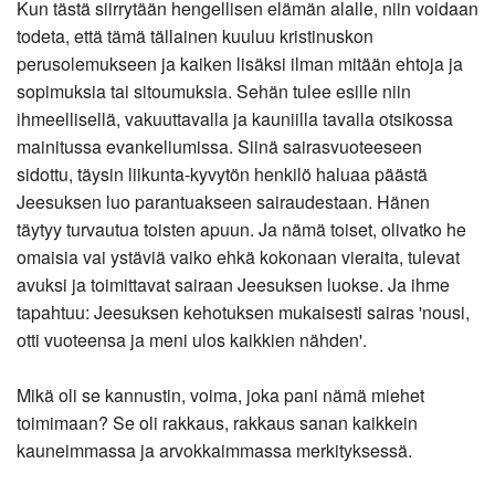
Kun tästä siirrytään hengellisen elämän alalle, niin voidaan
todeta, että tämä tällainen kuuluu kristinuskon
perusolemukseen ja kaiken lisäksi ilman mitään ehtoja ja
sopimuksia tai sitoumuksia. Sehän tulee esille niin
ihmeellisellä, vakuuttavalla ja kauniilla tavalla otsikossa
mainitussa evankeliumissa. Siinä sairasvuoteeseen
sidottu, täysin liikunta-kyvytön henkilö haluaa päästä
Jeesuksen luo parantuakseen sairaudestaan. Hänen
täytyy turvautua toisten apuun. Ja nämä toiset, olivatko he
omaisia vai ystäviä vaiko ehkä kokonaan vieraita, tulevat
avuksi ja toimittavat sairaan Jeesuksen luokse. Ja ihme
tapahtuu: Jeesuksen kehotuksen mukaisesti sairas 'nousi,
otti vuoteensa ja meni ulos kaikkien nähden'.
Mikä oli se kannustin, voima, joka pani nämä miehet
toimimaan? Se oli rakkaus, rakkaus sanan kaikkein
kauneimmassa ja arvokkaimmassa merkityksessä.