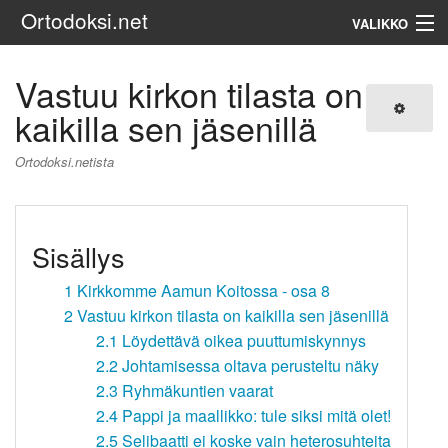
Ortodoksi.net
VALIKKO
Ortodoksinen kirkko
Vastuu kirkon tilasta on
kaikilla sen jäsenillä
Haku
Ortodoksi.netista
Sisällys
1
Kirkkomme Aamun Koitossa - osa 8
2
Vastuu kirkon tilasta on kaikilla sen jäsenillä
2.1
Löydettävä oikea puuttumiskynnys
2.2
Johtamisessa oltava perusteltu näky
2.3
Ryhmäkuntien vaarat
2.4
Pappi ja maallikko: tule siksi mitä olet!
2.5
Selibaatti ei koske vain heterosuhteita