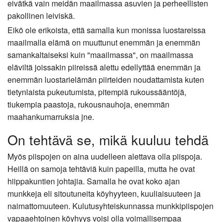
eivätkä vain meidän maailmassa asuvien ja perheellisten
pakollinen leiviskä.
Eikö ole erikoista, että samalla kun monissa luostareissa
maailmalla elämä on muuttunut enemmän ja enemmän
samankaltaiseksi kuin "maailmassa", on maailmassa
eläviltä joissakin piireissä alettu edellyttää enemmän ja
enemmän luostarielämän piirteiden noudattamista kuten
tietynlaista pukeutumista, pitempiä rukoussääntöjä,
tiukempia paastoja, rukousnauhoja, enemmän
maahankumarruksia jne.
On tehtävä se, mikä kuuluu tehdä
Myös piispojen on aina uudelleen alettava olla piispoja.
Heillä on samoja tehtäviä kuin papeilla, mutta he ovat
hiippakuntien johtajia. Samalla he ovat koko ajan
munkkeja eli sitoutuneita köyhyyteen, kuuliaisuuteen ja
naimattomuuteen. Kulutusyhteiskunnassa munkkipiispojen
vapaaehtoinen köyhyys voisi olla voimallisempaa