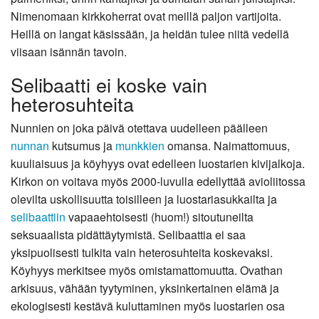
Nimenomaan kirkkoherrat ovat meillä paljon vartijoita.
Heillä on langat käsissään, ja heidän tulee niitä vedellä
viisaan isännän tavoin.
Selibaatti ei koske vain
heterosuhteita
Nunnien on joka päivä otettava uudelleen päälleen
nunnan
kutsumus ja
munkkien
omansa. Naimattomuus,
kuuliaisuus ja köyhyys ovat edelleen luostarien kivijalkoja.
Kirkon on voitava myös 2000-luvulla edellyttää avioliitossa
olevilta uskollisuutta toisilleen ja luostariasukkailta ja
selibaattiin
vapaaehtoisesti (huom!) sitoutuneilta
seksuaalista pidättäytymistä. Selibaattia ei saa
yksipuolisesti tulkita vain heterosuhteita koskevaksi.
Köyhyys merkitsee myös omistamattomuutta. Ovathan
arkisuus, vähään tyytyminen, yksinkertainen elämä ja
ekologisesti kestävä kuluttaminen myös luostarien osa