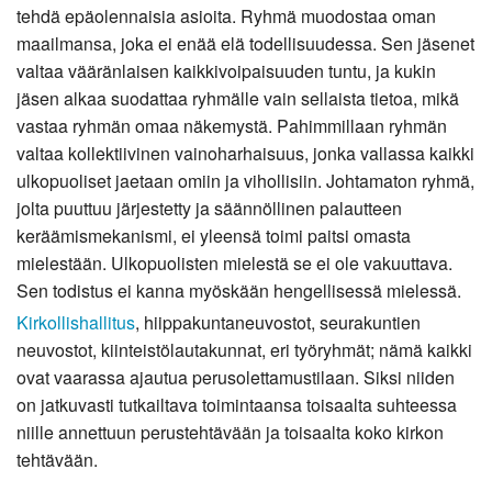
tehdä epäolennaisia asioita. Ryhmä muodostaa oman
maailmansa, joka ei enää elä todellisuudessa. Sen jäsenet
valtaa vääränlaisen kaikkivoipaisuuden tuntu, ja kukin
jäsen alkaa suodattaa ryhmälle vain sellaista tietoa, mikä
vastaa ryhmän omaa näkemystä. Pahimmillaan ryhmän
valtaa kollektiivinen vainoharhaisuus, jonka vallassa kaikki
ulkopuoliset jaetaan omiin ja vihollisiin. Johtamaton ryhmä,
jolta puuttuu järjestetty ja säännöllinen palautteen
keräämismekanismi, ei yleensä toimi paitsi omasta
mielestään. Ulkopuolisten mielestä se ei ole vakuuttava.
Sen todistus ei kanna myöskään hengellisessä mielessä.
Kirkollishallitus
, hiippakuntaneuvostot, seurakuntien
neuvostot, kiinteistölautakunnat, eri työryhmät; nämä kaikki
ovat vaarassa ajautua perusolettamustilaan. Siksi niiden
on jatkuvasti tutkailtava toimintaansa toisaalta suhteessa
niille annettuun perustehtävään ja toisaalta koko kirkon
tehtävään.