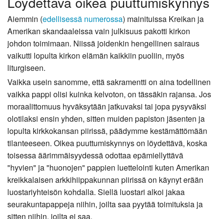
Löydettävä oikea puuttumiskynnys
Aiemmin (
edellisessä numerossa
) mainituissa Kreikan ja
Amerikan skandaaleissa vain julkisuus pakotti kirkon
johdon toimimaan. Niissä joidenkin hengellinen sairaus
vaikutti lopulta kirkon elämän kaikkiin puoliin, myös
liturgiseen.
Vaikka usein sanomme, että sakramentti on aina todellinen
vaikka pappi olisi kuinka kelvoton, on tässäkin rajansa. Jos
moraalittomuus hyväksytään jatkuvaksi tai jopa pysyväksi
olotilaksi ensin yhden, sitten muiden papiston jäsenten ja
lopulta kirkkokansan piirissä, päädymme kestämättömään
tilanteeseen. Oikea puuttumiskynnys on löydettävä, koska
toisessa äärimmäisyydessä odottaa epämiellyttävä
"hyvien" ja "huonojen" pappien luettelointi kuten Amerikan
kreikkalaisen arkkihiippakunnan piirissä on käynyt erään
luostariyhteisön kohdalla. Siellä luostari alkoi jakaa
seurakuntapappeja niihin, joilta saa pyytää toimituksia ja
sitten niihin, joilta ei saa.