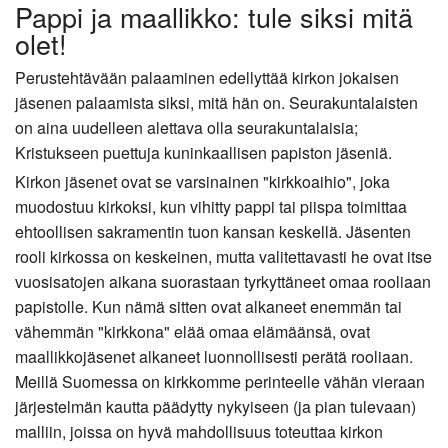
Pappi ja maallikko: tule siksi mitä
olet!
Perustehtävään palaaminen edellyttää kirkon jokaisen
jäsenen palaamista siksi, mitä hän on. Seurakuntalaisten
on aina uudelleen alettava olla seurakuntalaisia;
Kristukseen puettuja kuninkaallisen papiston jäseniä.
Kirkon jäsenet ovat se varsinainen "kirkkoaihio", joka
muodostuu kirkoksi, kun vihitty pappi tai piispa toimittaa
ehtoollisen sakramentin tuon kansan keskellä. Jäsenten
rooli kirkossa on keskeinen, mutta valitettavasti he ovat itse
vuosisatojen aikana suorastaan tyrkyttäneet omaa rooliaan
papistolle. Kun nämä sitten ovat alkaneet enemmän tai
vähemmän "kirkkona" elää omaa elämäänsä, ovat
maallikkojäsenet alkaneet luonnollisesti perätä rooliaan.
Meillä Suomessa on kirkkomme perinteelle vähän vieraan
järjestelmän kautta päädytty nykyiseen (ja pian tulevaan)
malliin, joissa on hyvä mahdollisuus toteuttaa kirkon