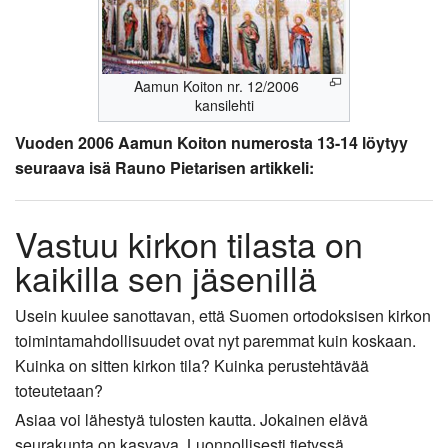
Aamun Koiton nr. 12/2006
kansilehti
Vuoden 2006 Aamun Koiton numerosta 13-14 löytyy
seuraava isä Rauno Pietarisen artikkeli:
Vastuu kirkon tilasta on
kaikilla sen jäsenillä
Usein kuulee sanottavan, että Suomen ortodoksisen kirkon
toimintamahdollisuudet ovat nyt paremmat kuin koskaan.
Kuinka on sitten kirkon tila? Kuinka perustehtävää
toteutetaan?
Asiaa voi lähestyä tulosten kautta. Jokainen elävä
seurakunta on kasvava. Luonnollisesti tietyssä