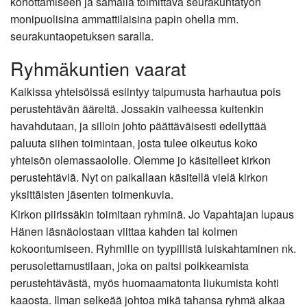
kohottamiseen ja samalla toimittava seurakuntatyön
monipuolisina ammattilaisina papin ohella mm.
seurakuntaopetuksen saralla.
Ryhmäkuntien vaarat
Kaikissa yhteisöissä esiintyy taipumusta harhautua pois
perustehtävän ääreltä. Jossakin vaiheessa kuitenkin
havahdutaan, ja silloin johto päättäväisesti edellyttää
paluuta siihen toimintaan, josta tulee oikeutus koko
yhteisön olemassaololle. Olemme jo käsitelleet kirkon
perustehtäviä. Nyt on paikallaan käsitellä vielä kirkon
yksittäisten jäsenten toimenkuvia.
Kirkon piirissäkin toimitaan ryhminä. Jo Vapahtajan lupaus
Hänen läsnäolostaan viittaa kahden tai kolmen
kokoontumiseen. Ryhmille on tyypillistä luiskahtaminen nk.
perusolettamustilaan, joka on paitsi poikkeamista
perustehtävästä, myös huomaamatonta liukumista kohti
kaaosta. Ilman selkeää johtoa mikä tahansa ryhmä alkaa