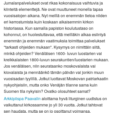
Jumalanpalvelukset ovat rikas kokonaisuus vaihtuvia ja
kiinteitä elementtejä. Ne ovat muuttuneet monella tapaa
vuosisatojen aikana. Nyt meillä on enemmän tietoa niiden
eri kerrostumista kuin koskaan aikaisemmin kirkon
historiassa. Kun samalla papiston koulutustaso on
kohonnut, on huolestuttavaa, että meilläkin alkaa esiintyä
enemmän ja enemmän vaatimuksia toimittaa palvelukset
"tarkasti ohjeiden mukaan". Kysymys on nimittäin siitä,
minkä ohjeiden? Venäläisen 1600- luvun luostarien vai
kreikkalaisten 1800-luvun seurakuntien/luostarien mukaan.
Jos venäläisen, niin seurataanko moskovalaista vai
kiovalaista ja mennäänkö tämän päivän vai jonkin muun
vuosisadan tyylillä. Jotkut luottavat Moskovan patriarkaatin
nykyohjeisiin, mutta onko Venäjän tilanne sama kuin
Suomen tila nykyisin? Ovatko olosuhteet samat?
Arkkipiispa Paavalin
aloittama hyvä liturginen uudistus on
vaikuttanut kirkossamme jo yli 30 vuotta. Jotkut tahtovat
sen haudata, mutta se on jo osoittanut voimansa.