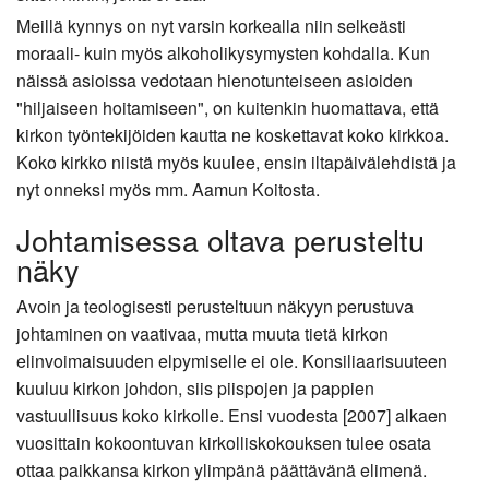
Meillä kynnys on nyt varsin korkealla niin selkeästi
moraali- kuin myös alkoholikysymysten kohdalla. Kun
näissä asioissa vedotaan hienotunteiseen asioiden
"hiljaiseen hoitamiseen", on kuitenkin huomattava, että
kirkon työntekijöiden kautta ne koskettavat koko kirkkoa.
Koko kirkko niistä myös kuulee, ensin iltapäivälehdistä ja
nyt onneksi myös mm. Aamun Koitosta.
Johtamisessa oltava perusteltu
näky
Avoin ja teologisesti perusteltuun näkyyn perustuva
johtaminen on vaativaa, mutta muuta tietä kirkon
elinvoimaisuuden elpymiselle ei ole. Konsiliaarisuuteen
kuuluu kirkon johdon, siis piispojen ja pappien
vastuullisuus koko kirkolle. Ensi vuodesta [2007] alkaen
vuosittain kokoontuvan kirkolliskokouksen tulee osata
ottaa paikkansa kirkon ylimpänä päättävänä elimenä.