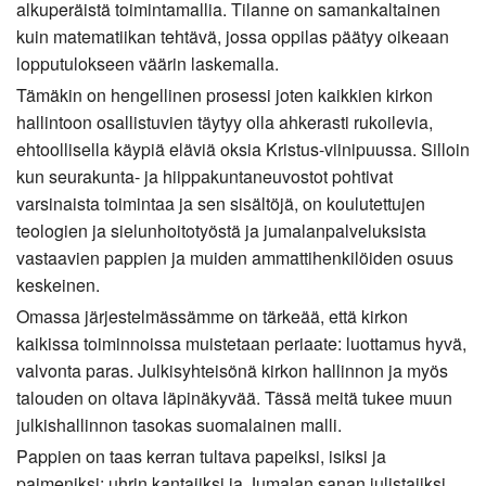
alkuperäistä toimintamallia. Tilanne on samankaltainen
kuin matematiikan tehtävä, jossa oppilas päätyy oikeaan
lopputulokseen väärin laskemalla.
Tämäkin on hengellinen prosessi joten kaikkien kirkon
hallintoon osallistuvien täytyy olla ahkerasti rukoilevia,
ehtoollisella käypiä eläviä oksia Kristus-viinipuussa. Silloin
kun seurakunta- ja hiippakuntaneuvostot pohtivat
varsinaista toimintaa ja sen sisältöjä, on koulutettujen
teologien ja sielunhoitotyöstä ja jumalanpalveluksista
vastaavien pappien ja muiden ammattihenkilöiden osuus
keskeinen.
Omassa järjestelmässämme on tärkeää, että kirkon
kaikissa toiminnoissa muistetaan periaate: luottamus hyvä,
valvonta paras. Julkisyhteisönä kirkon hallinnon ja myös
talouden on oltava läpinäkyvää. Tässä meitä tukee muun
julkishallinnon tasokas suomalainen malli.
Pappien on taas kerran tultava papeiksi, isiksi ja
paimeniksi; uhrin kantajiksi ja Jumalan sanan julistajiksi.