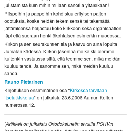
julistamista kuin mihin millään sanoilla yltäisikään!
Piispoihin ja pappeihin kohdistuu erityisen paljon
odotuksia, koska heidän tekemisensä tai tekemättä
jättämisensä heijastuu koko kirkkoon sekä organisaation
läpi että suoraan henkilökohtaisen esimerkin muodossa.
Kirkon ja sen seurakuntien tila ja kasvu on aina lopulta
Jumalan kädessä. Kirkon jäseninä me kaikki olemme
kuitenkin vastuussa siitä, että teemme sen, mikä meidän
kuuluu tehdä. Ja sanomme sen, mikä meidän kuuluu
sanoa.
Rauno Pietarinen
Kirjoituksen ensimmäinen osa "
Kirkossa tarvitaan
itsetutkiskelua
" on julkaistu 23.6.2006 Aamun Koiton
numerossa 12.
(
Artikkeli on julkaistu Ortodoksi.netin sivuilla PSHV:n