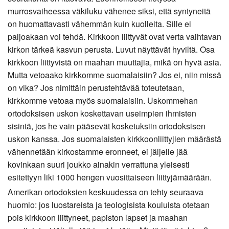
murrosvaiheessa väkiluku vähenee siksi, että syntyneitä
on huomattavasti vähemmän kuin kuolleita. Sille ei
paljoakaan voi tehdä. Kirkkoon liittyvät ovat verta vaihtavan
kirkon tärkeä kasvun perusta. Luvut näyttävät hyviltä. Osa
kirkkoon liittyvistä on maahan muuttajia, mikä on hyvä asia.
Mutta vetoaako kirkkomme suomalaisiin? Jos ei, niin missä
on vika? Jos nimittäin perustehtävää toteutetaan,
kirkkomme vetoaa myös suomalaisiin. Uskommehan
ortodoksisen uskon koskettavan useimpien ihmisten
sisintä, jos he vain pääsevät kosketuksiin ortodoksisen
uskon kanssa. Jos suomalaisten kirkkoonliittyjien määrästä
vähennetään kirkostamme eronneet, ei jäljelle jää
kovinkaan suuri joukko ainakin verrattuna yleisesti
esitettyyn liki 1000 hengen vuosittaiseen liittyjämäärään.
Amerikan ortodoksien keskuudessa on tehty seuraava
huomio: jos luostareista ja teologisista kouluista otetaan
pois kirkkoon liittyneet, papiston lapset ja maahan