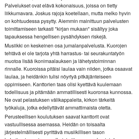
Palvelukset ovat elävä kokonaisuus, joissa on tietty
liikkumavara. Joskus rajoja koetellaan, mutta melko hyvin
on kohtuudessa pysytty. Aiemmin mainittuun palvelusten
toimittamiseen tarkasti "kirjan mukaan" sisältyy joka
tapauksessa hengellisen pysähdyksen riskejä.
Musiikki on keskeinen osa jumalanpalvelusta. Kuorojen
tehtävä ei ole tarjota yhtä harrastus- tai seurakuntatyön
muotoa lisää ikonimaalauksen ja lähetystoiminnan
rinnalle. Kuoroissa pitäisi laulaa vain niiden, jotka osaavat
laulaa, ja heidänkin tulisi nöyrtyä pitkäjänteiseen
oppimiseen. Kanttorien taas olisi kyettävä kuulemaan
todellisuus ja pitämään ammatillisesti kuoronsa kunnossa.
Ne ovat pelastuksen välikappaleita, kirkon tärkeitä
työkaluja, jotka edellyttävät ammattimaista otetta.
Perusteellisen koulutuksen saavat kanttorit ovat
vastuullisessa asemassa. Heidän on toisaalta
järjestelmällisesti pyrittävä musiikillisen tason