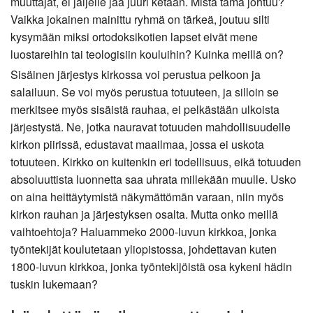
muuttajat, ei jäljelle jää juuri ketään. Mistä tämä johtuu?
Vaikka jokainen mainittu ryhmä on tärkeä, joutuu silti
kysymään miksi ortodoksikotien lapset eivät mene
luostareihin tai teologisiin kouluihin? Kuinka meillä on?
Sisäinen järjestys kirkossa voi perustua pelkoon ja
salailuun. Se voi myös perustua totuuteen, ja silloin se
merkitsee myös sisäistä rauhaa, ei pelkästään ulkoista
järjestystä. Ne, jotka nauravat totuuden mahdollisuudelle
kirkon piirissä, edustavat maailmaa, jossa ei uskota
totuuteen. Kirkko on kuitenkin eri todellisuus, eikä totuuden
absoluuttista luonnetta saa uhrata millekään muulle. Usko
on aina heittäytymistä näkymättömän varaan, niin myös
kirkon rauhan ja järjestyksen osalta. Mutta onko meillä
vaihtoehtoja? Haluammeko 2000-luvun kirkkoa, jonka
työntekijät koulutetaan yliopistossa, johdettavan kuten
1800-luvun kirkkoa, jonka työntekijöistä osa kykeni hädin
tuskin lukemaan?