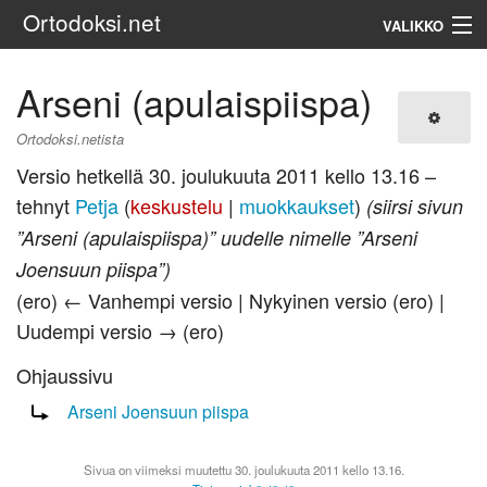
Ortodoksi.net
VALIKKO
Ortodoksinen kirkko
Arseni (apulaispiispa)
Haku
Ortodoksi.netista
Versio hetkellä 30. joulukuuta 2011 kello 13.16 –
tehnyt
Petja
(
keskustelu
|
muokkaukset
)
(siirsi sivun
”Arseni (apulaispiispa)” uudelle nimelle ”Arseni
Joensuun piispa”)
(ero) ← Vanhempi versio | Nykyinen versio (ero) |
Uudempi versio → (ero)
Ohjaussivu
Ohjaus sivulle:
Arseni Joensuun piispa
Sivua on viimeksi muutettu 30. joulukuuta 2011 kello 13.16.