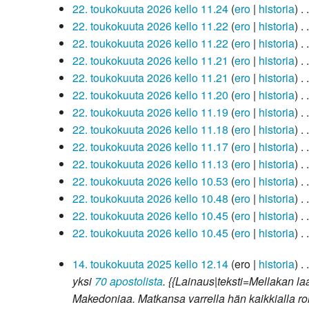
a
o
t
e
v
n
e
e
t
h
y
s
u
a
k
k
o
u
m
i
E
22. toukokuuta 2026 kello 11.24
ero
historia
a
o
t
e
v
n
e
e
t
h
y
s
u
a
k
k
o
u
m
i
E
22. toukokuuta 2026 kello 11.22
ero
historia
a
o
t
e
v
n
e
e
t
h
y
s
u
a
k
k
o
u
m
i
E
22. toukokuuta 2026 kello 11.22
ero
historia
a
o
t
e
v
n
e
e
t
h
y
s
u
a
k
k
o
u
m
i
E
22. toukokuuta 2026 kello 11.21
ero
historia
a
o
t
e
v
n
e
e
t
h
y
s
u
a
k
k
o
u
m
i
E
22. toukokuuta 2026 kello 11.21
ero
historia
a
o
t
e
v
n
e
e
t
h
y
s
u
a
k
k
o
u
m
i
E
22. toukokuuta 2026 kello 11.20
ero
historia
a
o
t
e
v
n
e
e
t
h
y
s
u
a
k
k
o
u
m
i
E
22. toukokuuta 2026 kello 11.19
ero
historia
a
o
t
e
v
n
e
e
t
h
y
s
u
a
k
k
o
u
m
i
E
22. toukokuuta 2026 kello 11.18
ero
historia
a
o
t
e
v
n
e
e
t
h
y
s
u
a
k
k
o
u
m
i
E
22. toukokuuta 2026 kello 11.17
ero
historia
a
o
t
e
v
n
e
e
t
h
y
s
u
a
k
k
o
u
m
i
E
22. toukokuuta 2026 kello 11.13
ero
historia
a
o
t
e
v
n
e
e
t
h
y
s
u
a
k
k
o
u
m
i
E
22. toukokuuta 2026 kello 10.53
ero
historia
a
o
t
e
v
n
e
e
t
h
y
s
u
a
k
k
o
u
m
i
22. toukokuuta 2026 kello 10.48
ero
historia
a
o
t
e
v
n
e
e
t
h
y
s
u
a
k
k
o
u
m
22. toukokuuta 2026 kello 10.45
ero
historia
a
o
t
e
v
n
e
e
t
h
y
s
u
a
k
k
o
u
22. toukokuuta 2026 kello 10.45
ero
historia
a
o
t
e
v
n
e
e
t
h
y
s
u
a
k
k
o
14.
14. toukokuuta 2025 kello 12.14
ero
historia
a
o
t
e
v
n
e
e
t
h
y
s
u
a
k
k
toukokuuta
yksi
70 apostolista
. {{Lainaus|teksti=Mellakan laa
a
o
t
e
v
n
e
e
t
h
y
s
u
a
k
2025
Makedoniaa. Matkansa varrella hän kaikkialla roh
a
o
t
e
v
n
e
e
t
h
y
s
u
a