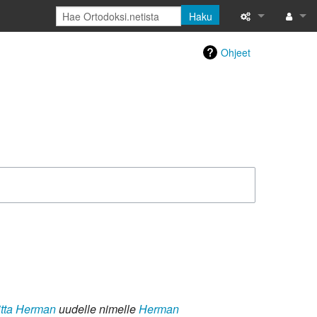
Haku
Atom
Kirjaud
Ohjeet
Käyttäjän muo
Lokit
Katso käyttäjä
Toimintosivut
Tulostettava ve
Tuoreet muutok
Ohje
itta Herman
uudelle nimelle
Herman