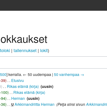
uokkaukset
toloki
tallennukset
lokit
500
] kerralla.
← 50 uudempaa
|
50 vanhempaa →
−39
‎
Etusivu
‎
0
‎
Rikas elämä (kirja)
‎
uusin
+100
‎
Rikas elämä (kirja)
‎
+94
‎
Herman
‎
uusin
+36
‎
Arkkimandriitta Herman
‎
Petja siirsi sivun
Arkkimandri
U