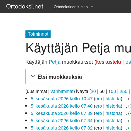
Ortodoksi.net
Ortodoksinen kirkko
Tietopankki
Liturgiset tekstit
Toiminnot
Käyttäjän Petja m
Opetuspuheet
Kirkkohistoria
Käyttäjän
Petja
muokkaukset
keskustelu
es
Etiikka
Etsi muokkauksia
Uskonoppi
(
uusimmat
|
vanhimmat
) Näytä [
20
|
50
|
100
|
250
|
5.
5. kesäkuuta 2026 kello 10.47
ero
historia
Kirkkotaide
kesäkuuta
E
5. kesäkuuta 2026 kello 07.40
ero
historia
2026
Pyhät ihmiset
i
E
5. kesäkuuta 2026 kello 07.39
ero
historia
m
i
E
5. kesäkuuta 2026 kello 07.34
ero
historia
Suomen kirkko
u
m
i
E
5. kesäkuuta 2026 kello 07.32
ero
historia