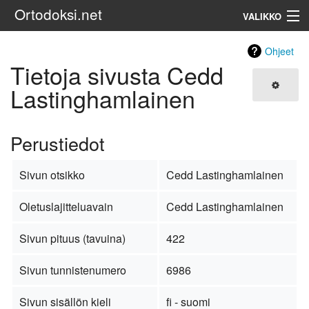
Ortodoksi.net
VALIKKO
Ortodoksinen kirkko
Ohjeet
Tietoja sivusta Cedd
Haku
Lastinghamlainen
Perustiedot
Sivun otsikko
Cedd Lastinghamlainen
Oletuslajitteluavain
Cedd Lastinghamlainen
Sivun pituus (tavuina)
422
Sivun tunnistenumero
6986
Sivun sisällön kieli
fi - suomi