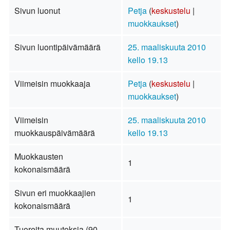
Sivun luonut
Petja
(
keskustelu
|
muokkaukset
)
Sivun luontipäivämäärä
25. maaliskuuta 2010
kello 19.13
Viimeisin muokkaaja
Petja
(
keskustelu
|
muokkaukset
)
Viimeisin
25. maaliskuuta 2010
muokkauspäivämäärä
kello 19.13
Muokkausten
1
kokonaismäärä
Sivun eri muokkaajien
1
kokonaismäärä
Tuoreita muutoksia (90