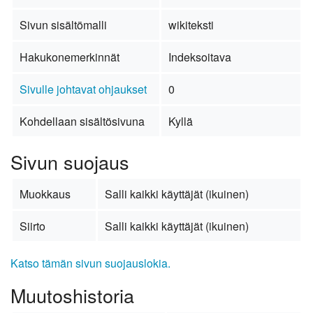
Sivun sisältömalli
wikiteksti
Hakukonemerkinnät
Indeksoitava
Sivulle johtavat ohjaukset
0
Kohdellaan sisältösivuna
Kyllä
Sivun suojaus
Muokkaus
Salli kaikki käyttäjät (ikuinen)
Siirto
Salli kaikki käyttäjät (ikuinen)
Katso tämän sivun suojauslokia.
Muutoshistoria