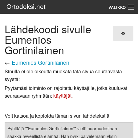
Ortodoksi.net
VALIKKO
Ortodoksinen kirkko
Lähdekoodi sivulle
Eumenios
Haku
Gortinilainen
←
Eumenios Gortinilainen
Sinulla ei ole oikeutta muokata tätä sivua seuraavasta
syystä:
Pyytämäsi toiminto on rajoitettu käyttäjille, jotka kuuluvat
seuraavaan ryhmään:
käyttäjät
.
Voit katsoa ja kopioida tämän sivun lähdetekstiä.